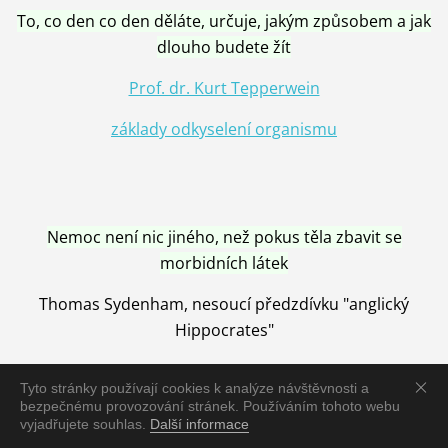
To, co den co den děláte, určuje, jakým způsobem a jak
dlouho budete žít
Prof. dr. Kurt Tepperwein
základy odkyselení organismu
Nemoc není nic jiného, než pokus těla zbavit se
morbidních látek
Thomas Sydenham, nesoucí předzdívku "anglický
Hippocrates"
Tyto stránky používají cookies k analýze návštěvnosti a
bezpečnému provozování stránek. Používáním tohoto webu
vyjadřujete souhlas.
Další informace
Nemoc je vyléčena jen pomocí Přírody, neutralizací a