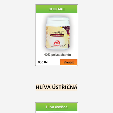
HLÍVA ÚSTŘIČNÁ