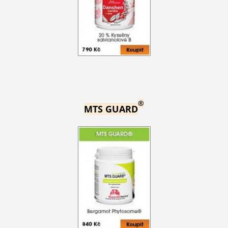
®
MTS GUARD