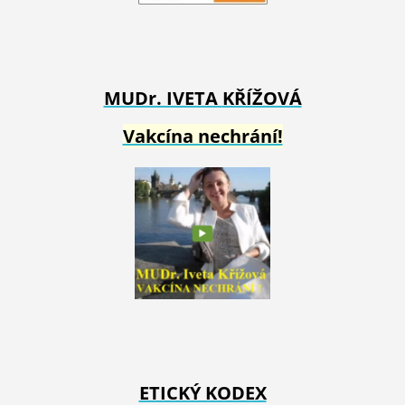
MUDr. IVETA
KŘÍŽOVÁ
Vakcína nechrání!
ETICKÝ KODEX