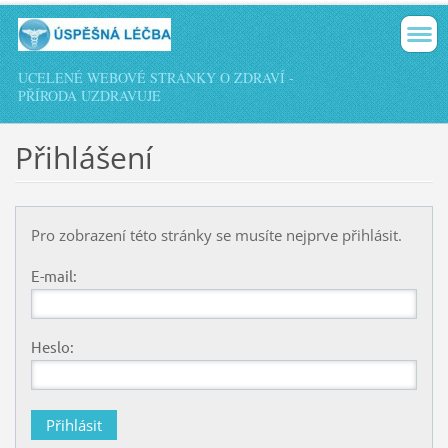
UCELENÉ WEBOVÉ STRÁNKY O ZDRAVÍ -
PŘÍRODA UZDRAVUJE
Přihlášení
Pro zobrazení této stránky se musíte nejprve přihlásit.
E-mail:
Heslo: