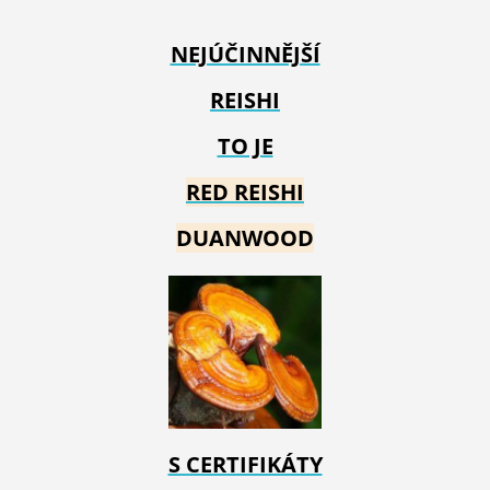
NEJÚČINNĚJŠÍ
REISHI
TO JE
RED REIS
HI
DUANWOOD
S CERTIFIKÁTY