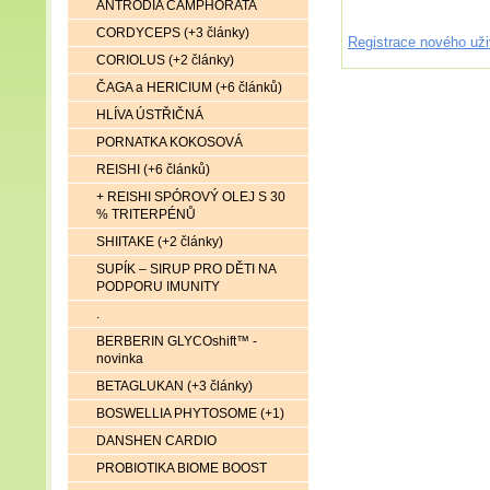
ANTRODIA CAMPHORATA
CORDYCEPS (+3 články)
Registrace nového uži
CORIOLUS (+2 články)
ČAGA a HERICIUM (+6 článků)
HLÍVA ÚSTŘIČNÁ
PORNATKA KOKOSOVÁ
REISHI (+6 článků)
+ REISHI SPÓROVÝ OLEJ S 30
% TRITERPÉNŮ
SHIITAKE (+2 články)
SUPÍK – SIRUP PRO DĚTI NA
PODPORU IMUNITY
.
BERBERIN GLYCOshift™ -
novinka
BETAGLUKAN (+3 články)
BOSWELLIA PHYTOSOME (+1)
DANSHEN CARDIO
PROBIOTIKA BIOME BOOST