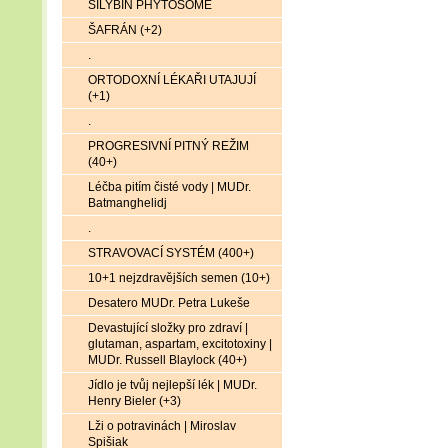
SILYBIN PHYTOSOME
ŠAFRÁN (+2)
.
ORTODOXNÍ LÉKAŘI UTAJUJÍ
(+1)
.
PROGRESIVNÍ PITNÝ REŽIM
(40+)
Léčba pitím čisté vody | MUDr.
Batmanghelidj
.
STRAVOVACÍ SYSTÉM (400+)
10+1 nejzdravějších semen (10+)
Desatero MUDr. Petra Lukeše
Devastující složky pro zdraví |
glutaman, aspartam, excitotoxiny |
MUDr. Russell Blaylock (40+)
Jídlo je tvůj nejlepší lék | MUDr.
Henry Bieler (+3)
Lži o potravinách | Miroslav
Spišiak