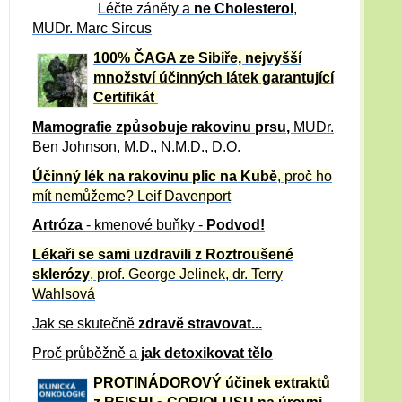
Léčte záněty a
ne Cholesterol
,
MUDr. Marc Sircus
100% ČAGA ze Sibiře, nejvyšší
množství účinných látek garantující
Certifikát
Mamografie způsobuje rakovinu prsu
,
MUDr.
Ben Johnson, M.D., N.M.D., D.O.
Účinný
lék na
rakovinu plic na Kubě
, proč ho
mít nemůžeme?
Leif Davenport
Artróza
- kmenové buňky -
Podvod!
Lékaři se sami uzdravili z Roztroušené
sklerózy
, prof. George Jelinek, dr. Terry
Wahlsová
Jak se skutečně
zdravě
stravovat...
Proč průběžně a
jak detoxikovat tělo
PROTINÁDOROVÝ účinek extraktů