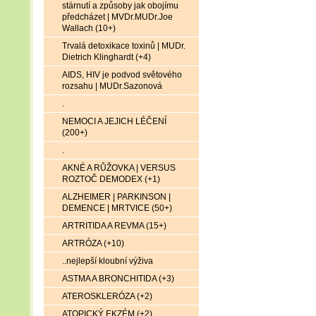
stárnutí a způsoby jak obojímu
předcházet | MVDr.MUDr.Joe
Wallach (10+)
Trvalá detoxikace toxinů | MUDr.
Dietrich Klinghardt (+4)
AIDS, HIV je podvod světového
rozsahu | MUDr.Sazonová
.
NEMOCI A JEJICH LÉČENÍ
(200+)
.
AKNÉ A RŮŽOVKA | VERSUS
ROZTOČ DEMODEX (+1)
ALZHEIMER | PARKINSON |
DEMENCE | MRTVICE (50+)
ARTRITIDA A REVMA (15+)
ARTRÓZA (+10)
..nejlepší kloubní výživa
ASTMA A BRONCHITIDA (+3)
ATEROSKLERÓZA (+2)
ATOPICKÝ EKZÉM (+2)