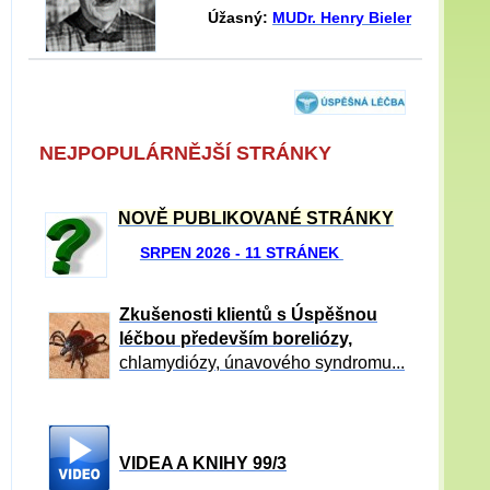
Úžasný:
MUDr. Henry Bieler
NEJPOPULÁRNĚJŠÍ STRÁNKY
NOVĚ PUBLIKOVANÉ STRÁNKY
SRPEN 2026 - 11 STRÁNEK
Zkušenosti klientů s Úspěšnou
léčbou především boreliózy,
chlamydiózy, únavového syndromu...
VIDEA A KNIHY 99/3