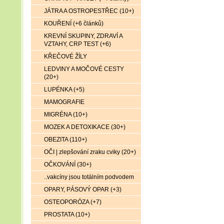
JÁTRA A OSTROPESTŘEC (10+)
KOUŘENÍ (+6 článků)
KREVNÍ SKUPINY, ZDRAVÍ A
VZTAHY, CRP TEST (+6)
KŘEČOVÉ ŽÍLY
LEDVINY A MOČOVÉ CESTY
(20+)
LUPÉNKA (+5)
MAMOGRAFIE
MIGRÉNA (10+)
MOZEK A DETOXIKACE (30+)
OBEZITA (110+)
OČI | zlepšování zraku cviky (20+)
OČKOVÁNÍ (30+)
..vakcíny jsou totálním podvodem
OPARY, PÁSOVÝ OPAR (+3)
OSTEOPORÓZA (+7)
PROSTATA (10+)