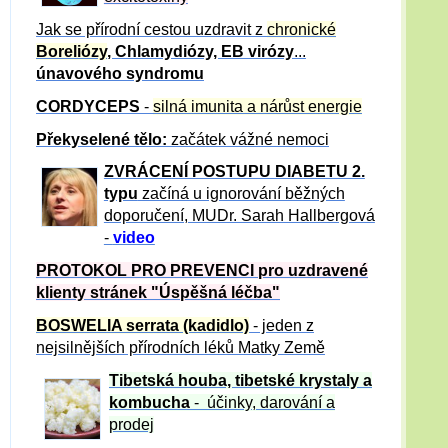
Jak se přírodní cestou uzdravit z
chronické
Boreliózy
, Chlamydiózy, EB virózy
...
únavového syndromu
CORDYCEPS
-
silná imunita a nárůst energie
Překyselené tělo:
začátek vážné nemoci
ZVRÁCE
NÍ POSTUPU DIABETU 2.
typu
začíná u ignorování běžných
doporučení, MUDr. Sarah Hallbergová
-
video
PROTOKOL PRO PREVENCI pro uzdravené
klienty
stránek "Úspěšná léčba"
BOSWELIA serrata (kadidlo)
- jeden z
nejsilnějších přírodních léků Matky Země
Tibetská houba, tibetské
krystaly
a
kombucha
- účinky, darování a
prodej