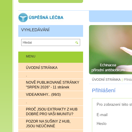
VYHLEDÁVÁNÍ
MENU
ÚVODNÍ STRÁNKA
.
ÚVODNÍ STRÁNKA
|
Přihl
NOVĚ PUBLIKOVANÉ STRÁNKY
"SRPEN 2026" - 11 stránek
Přihlášení
VIDEA/KNIHY... (99/3)
.
Pro zobrazení této s
PROČ JSOU EXTRAKTY Z HUB
DOBRÉ PRO VAŠI IMUNITU?
E-mail
POZOR NA SUŠINY Z HUB,
Heslo
JSOU NEÚČINNÉ