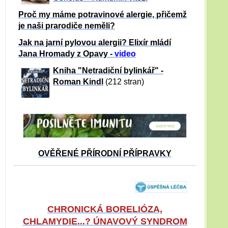
Proč my máme potravinové alergie, přičemž
je naši prarodiče neměli?
Jak na jarní pylovou alergii? Elixír mládí
Jana Hromady z Opavy -
video
Kniha "Netradiční bylinkář" -
Roman Kindl
(212 stran)
OVĚŘENÉ PŘÍRODNÍ PŘÍPRAVKY
CHRONICKÁ BORELIÓZA,
CHLAMYDIE...? ÚNAVOVÝ SYNDROM