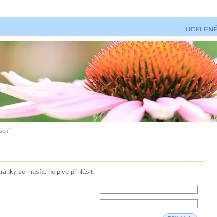
UCELENÉ
ášení
tránky se musíte nejprve přihlásit.