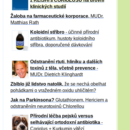
z REISHI
CORIOLUSU
na úrovni
a
klinických studií
Žaloba
na farmaceutické korporace,
MUDr.
Matthias Rath
Koloidní stříbro
- účinné přírodní
antibiotikum,
hustoty koloidního
stříbra, doporučené dávkování
Odstranění rtuti, hliníku a dalších
toxinů z těla, včetně p
revence
-
MUDr. Dietrich Klinghardt
Zblblo již lidstvo natolik,
že se nechá obelhat
pohádkami o vražedném oxidu uhličitém?
Jak na Parkinsona?
Glutathionem, Hericiem a
odstraněním neurotoxinů Chlorellou
Přírodní léčba pejsků versus
selhávající ortodoxní antibiotika
-
Coriolus + Kurkumin vítězí