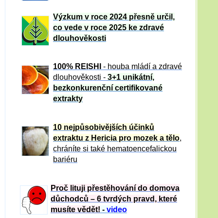
Výzkum v roce 2024 přesně určil,
co vede v roce 2025 ke zdravé
dlouhověkosti
100% REISHI
- houba mládí a zdravé
dlou
h
ověkosti -
3+1 unikátní,
bezkonkurenční certifikované
extrakty
10 nejpůsobivějších účinků
extraktu z Hericia pro mozek a tělo
,
chráníte si také hematoencefalickou
bariéru
Proč lituji přestěhování do domova
důchodců – 6 tvrdých pravd, které
musíte vědět!
-
video