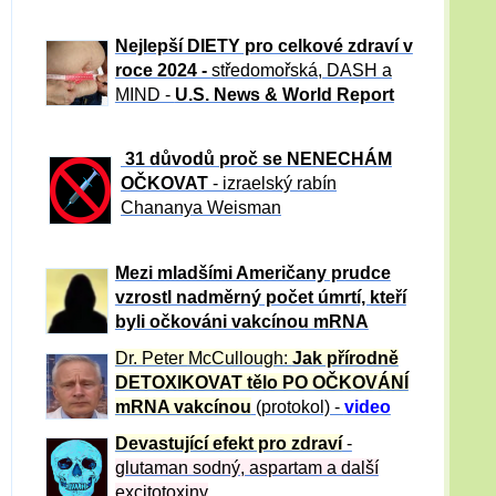
Nejlepší DIETY pro celkové zdraví v
roce 2024 -
středomořská, DASH a
MIND -
U.S. News & World Report
31 důvod
ů proč se NENECHÁM
OČKOVAT
- izraelský rabín
Chananya Weisman
Mezi mladšími Američany prudce
vzrostl nadměrný počet úmrtí, kteří
byli očkováni vakcínou mRNA
Dr. Peter
McCullough:
Jak přírodně
DETOXIKOVAT tělo PO OČKOVÁNÍ
mRNA vakcínou
(protokol) -
video
Devastující efekt pro zdraví
-
glutaman sodný, aspartam a další
excitotoxiny