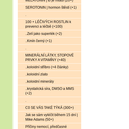
MELATONIN | to je mládí (20+)
SEROTONIN | hormon štěstí (+1)
.
100 + LÉČIVÝCH ROSTLIN k
prevenci a léčbě (+100)
..Zelí jako superlék (+2)
..Kmín černý (+1)
.
MINERÁLNÍ LÁTKY, STOPOVÉ
PRVKY A VITAMÍNY (+40)
..koloidní stříbro (+4 články)
..koloidní zlato
..koloidní minerály
..krystalická síra, DMSO a MMS
(+2)
.
C0 SE VÁS TAKÉ TÝKÁ (300+)
Jak se sám vyléčit během 15 dní |
Mike Adams (50+)
Příčiny nemocí, předčasné