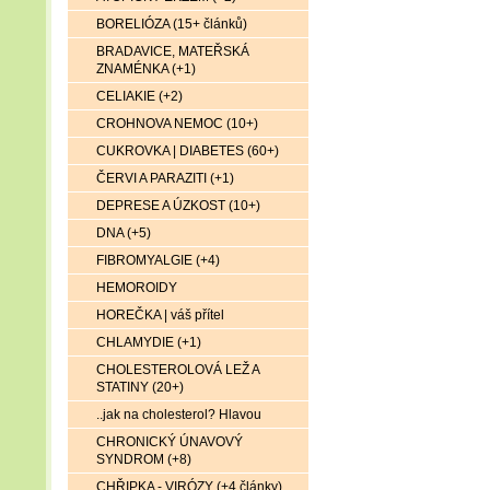
BORELIÓZA (15+ článků)
BRADAVICE, MATEŘSKÁ
ZNAMÉNKA (+1)
CELIAKIE (+2)
CROHNOVA NEMOC (10+)
CUKROVKA | DIABETES (60+)
ČERVI A PARAZITI (+1)
DEPRESE A ÚZKOST (10+)
DNA (+5)
FIBROMYALGIE (+4)
HEMOROIDY
HOREČKA | váš přítel
CHLAMYDIE (+1)
CHOLESTEROLOVÁ LEŽ A
STATINY (20+)
..jak na cholesterol? Hlavou
CHRONICKÝ ÚNAVOVÝ
SYNDROM (+8)
CHŘIPKA - VIRÓZY (+4 články)