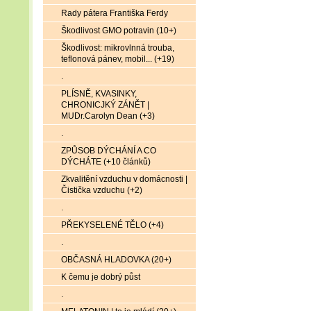
Rady pátera Františka Ferdy
Škodlivost GMO potravin (10+)
Škodlivost: mikrovlnná trouba,
teflonová pánev, mobil... (+19)
.
PLÍSNĚ, KVASINKY,
CHRONICJKÝ ZÁNĚT |
MUDr.Carolyn Dean (+3)
.
ZPŮSOB DÝCHÁNÍ A CO
DÝCHÁTE (+10 článků)
Zkvalitění vzduchu v domácnosti |
Čistička vzduchu (+2)
.
PŘEKYSELENÉ TĚLO (+4)
.
OBČASNÁ HLADOVKA (20+)
K čemu je dobrý půst
.