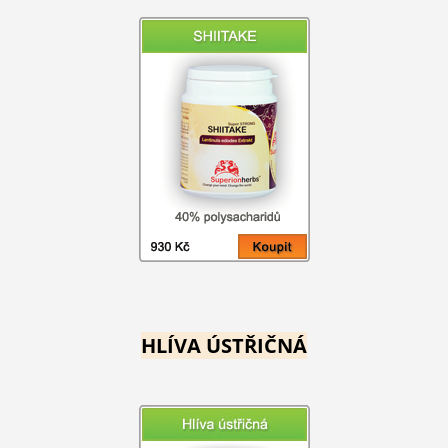
HLÍVA ÚSTŘIČNÁ