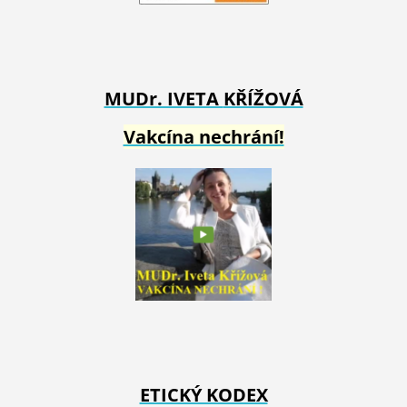
MUDr. IVETA
KŘÍŽOVÁ
Vakcína nechrání!
ETICKÝ KODEX