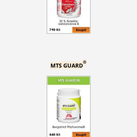
®
MTS GUARD