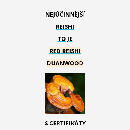
NEJÚČINNĚJŠÍ
REISHI
TO JE
RED REIS
HI
DUANWOOD
S CERTIFIKÁTY