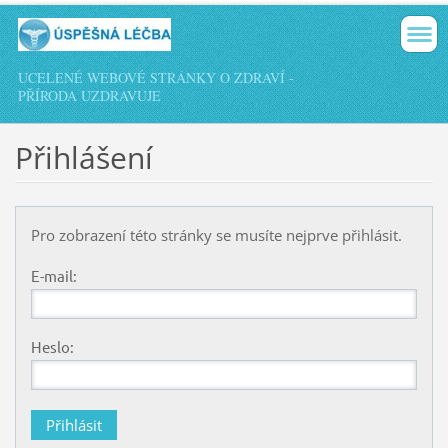
UCELENÉ WEBOVÉ STRÁNKY O ZDRAVÍ -
PŘÍRODA UZDRAVUJE
Přihlášení
Pro zobrazení této stránky se musíte nejprve přihlásit.
E-mail:
Heslo: