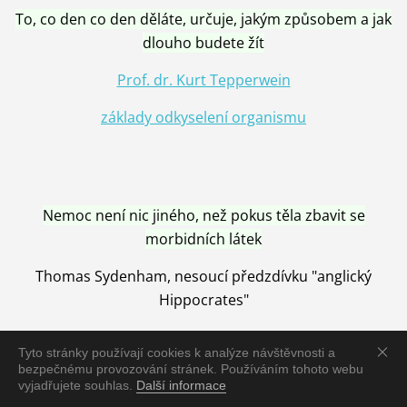
To, co den co den děláte, určuje, jakým způsobem a jak
dlouho budete žít
Prof. dr. Kurt Tepperwein
základy odkyselení organismu
Nemoc není nic jiného, než pokus těla zbavit se
morbidních látek
Thomas Sydenham, nesoucí předzdívku "anglický
Hippocrates"
Tyto stránky používají cookies k analýze návštěvnosti a
bezpečnému provozování stránek. Používáním tohoto webu
vyjadřujete souhlas.
Další informace
Nemoc je vyléčena jen pomocí Přírody, neutralizací a