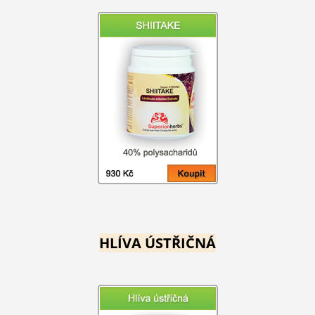
HLÍVA ÚSTŘIČNÁ