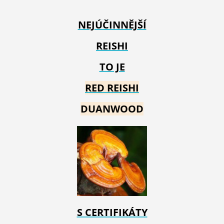
NEJÚČINNĚJŠÍ
REISHI
TO JE
RED REIS
HI
DUANWOOD
S CERTIFIKÁTY