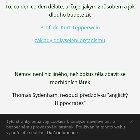
To, co den co den děláte, určuje, jakým způsobem a jak
dlouho budete žít
Prof. dr. Kurt Tepperwein
základy odkyselení organismu
Nemoc není nic jiného, než pokus těla zbavit se
morbidních látek
Thomas Sydenham, nesoucí předzdívku "anglický
Hippocrates"
Tyto stránky používají cookies k analýze návštěvnosti a
bezpečnému provozování stránek. Používáním tohoto webu
vyjadřujete souhlas.
Další informace
Nemoc je vyléčena jen pomocí Přírody, neutralizací a