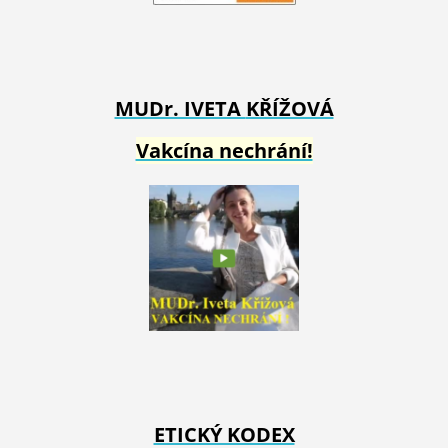
MUDr. IVETA
KŘÍŽOVÁ
Vakcína nechrání!
ETICKÝ KODEX