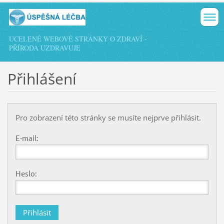
UCELENÉ WEBOVÉ STRÁNKY O ZDRAVÍ -
PŘÍRODA UZDRAVUJE
Přihlášení
Pro zobrazení této stránky se musíte nejprve přihlásit.
E-mail:
Heslo: