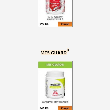
®
MTS GUARD