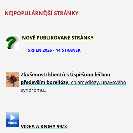
NEJPOPULÁRNĚJŠÍ STRÁNKY
NOVĚ PUBLIKOVANÉ STRÁNKY
SRPEN 2026 - 14 STRÁNEK
Zkušenosti klientů s Úspěšnou léčbou
především boreliózy,
chlamydiózy, únavového
syndromu...
VIDEA A KNIHY 99/3