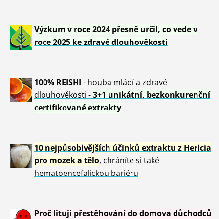
Výzkum v roce 2024 přesně určil, co vede v
roce 2025 ke zdravé dlouhověkosti
100% REISHI
- houba mládí a zdravé
dlou
h
ověkosti -
3+1 unikátní, bezkonkurenční
certifikované extrakty
10 nejpůsobivějších účinků extraktu z Hericia
pro mozek a tělo
, chráníte si také
hematoencefalickou bariéru
Proč lituji přestěhování do domova důchodců