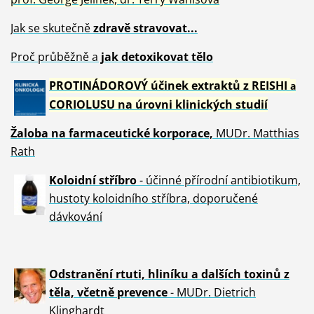
Jak se skutečně
zdravě
stravovat...
Proč průběžně a
jak detoxikovat tělo
PROTINÁDOROVÝ účinek extraktů z REISHI
a
CORIOLUSU
na úrovni klinických studií
Žaloba
na farmaceutické korporace,
MUDr. Matthias
Rath
Koloidní stříbro
- účinné přírodní antibiotikum,
hustoty koloidního stříbra, doporučené
dávkování
Odstranění rtuti, hliníku a dalších toxinů z
těla, včetně p
revence
- MUDr. Dietrich
Klinghardt