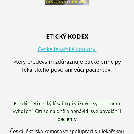
ETICKÝ KODEX
České lékařské komory,
který především zdůrazňuje etické principy
lékařského povolání vůči pacientovi
Každý třetí český lékař trpí vážným syndromem
vyhoření. Cítí se na dně a nenávidí své povolání i
pacienty
Česká lékařská komora ve spolupráci s 1.lékařskou