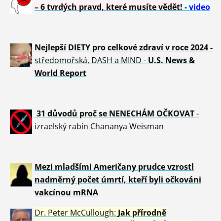
– 6 tvrdých pravd, které musíte vědět!
-
video
Nejlepší DIETY pro celkové zdraví v roce 2024 -
středomořská, DASH a MIND -
U.S. News &
World Report
31 důvod
ů proč se NENECHÁM OČKOVAT
-
izraelský rabín Chananya Weisman
Mezi mladšími Američany prudce vzrostl
nadměrný počet úmrtí, kteří byli očkováni
vakcínou mRNA
Dr. Peter
McCullough:
Jak přírodně