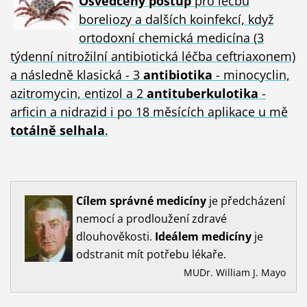
Osvědčený postup
pro léčbu
boreliozy a dalších koinfekcí, když
ortodoxní chemická medicína (3
týdenní nitrožilní antibiotická léčba ceftriaxonem)
a následně klasická - 3
antibiotika
- minocyclin,
azitromycin, entizol a 2
antituberkulotika
-
arficin a nidrazid i po 18 měsících aplikace u mě
totálně selhala
.
Cílem
správné
medicíny
je předcházení
nemocí a prodloužení zdravé
dlouhověkosti.
Ideálem
medicíny
je
odstranit mít potřebu lékaře.
MUDr. William J. Mayo