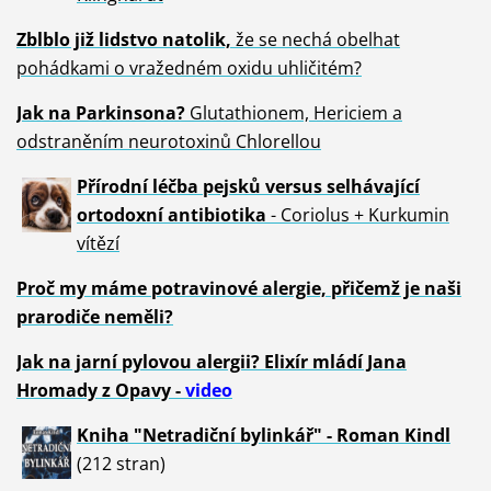
Zblblo již lidstvo natolik,
že se nechá obelhat
pohádkami o vražedném oxidu uhličitém?
Jak na Parkinsona?
Glutathionem, Hericiem a
odstraněním neurotoxinů Chlorellou
Přírodní léčba pejsků versus selhávající
ortodoxní antibiotika
- Coriolus + Kurkumin
vítězí
Proč my máme potravinové alergie, přičemž je naši
prarodiče neměli?
Jak na jarní pylovou alergii? Elixír mládí Jana
Hromady z Opavy -
video
Kniha "Netradiční bylinkář" - Roman Kindl
(212 stran)