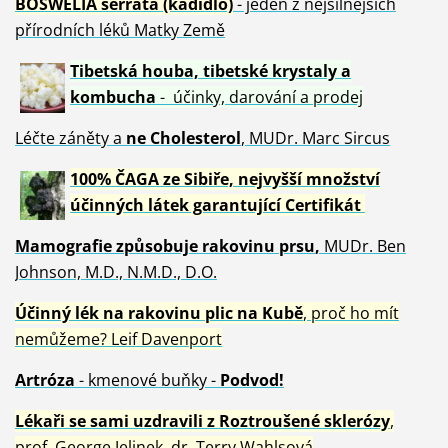
BOSWELIA serrata (kadidlo)
- jeden z nejsilnějších
přírodních léků Matky Země
Tibetská houba, tibetské
krystaly
a
kombucha
- účinky, darování a prodej
Léčte záněty a
ne Cholesterol
, MUDr. Marc Sircus
100% ČAGA ze Sibiře, nejvyšší množství
účinných látek garantující Certifikát
Mamografie způsobuje rakovinu prsu
,
MUDr. Ben
Johnson, M.D., N.M.D., D.O.
Účinný
lék na
rakovinu plic na Kubě
, proč ho mít
nemůžeme?
Leif Davenport
Artróza
- kmenové buňky -
Podvod!
Lékaři se sami uzdravili z Roztroušené sklerózy
,
prof. George Jelinek, dr. Terry Wahlsová