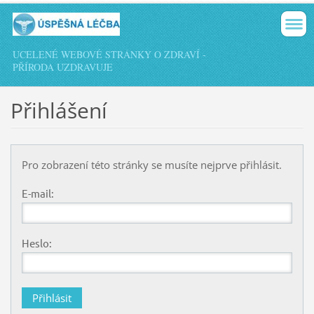
UCELENÉ WEBOVÉ STRÁNKY O ZDRAVÍ -
PŘÍRODA UZDRAVUJE
Přihlášení
Pro zobrazení této stránky se musíte nejprve přihlásit.
E-mail:
Heslo: