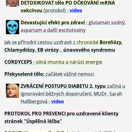
DETOXIKOVAT tělo PO OČKOVÁNÍ mRNA
vakcínou
(protokol) -
video
Devastující efekt pro zdraví
-
glutaman sodný,
aspartam a další excitotoxiny
Jak se přírodní cestou uzdravit z
chronické
Boreliózy
,
Chlamydiózy, EB virózy
...
únavového syndromu
CORDYCEPS
-
silná imunita a nárůst energie
Překyselené tělo:
začátek vážné nemoci
ZVRÁCE
NÍ POSTUPU DIABETU 2. typu
začíná u
ignorování běžných doporučení, MUDr. Sarah
Hallbergová -
video
PROTOKOL PRO PREVENCI pro uzdravené klienty
stránek "Úspěšná léčba"