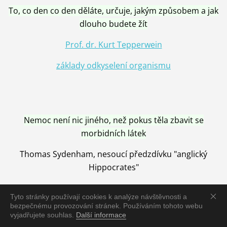
To, co den co den děláte, určuje, jakým způsobem a jak
dlouho budete žít
Prof. dr. Kurt Tepperwein
základy odkyselení organismu
Nemoc není nic jiného, než pokus těla zbavit se
morbidních látek
Thomas Sydenham, nesoucí předzdívku "anglický
Hippocrates"
Tyto stránky používají cookies k analýze návštěvnosti a
bezpečnému provozování stránek. Používáním tohoto webu
vyjadřujete souhlas.
Další informace
Nemoc je vyléčena jen pomocí Přírody, neutralizací a