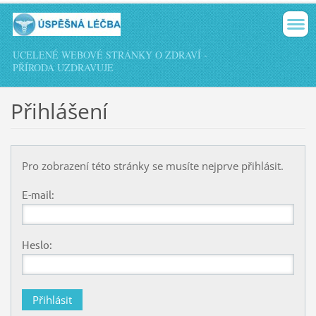
UCELENÉ WEBOVÉ STRÁNKY O ZDRAVÍ -
PŘÍRODA UZDRAVUJE
Přihlášení
Pro zobrazení této stránky se musíte nejprve přihlásit.
E-mail:
Heslo: