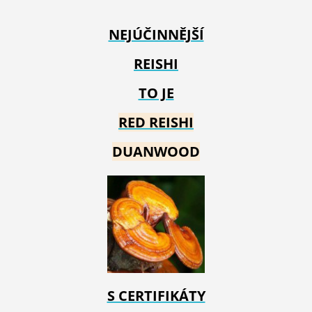
NEJÚČINNĚJŠÍ
REISHI
TO JE
RED REIS
HI
DUANWOOD
S CERTIFIKÁTY