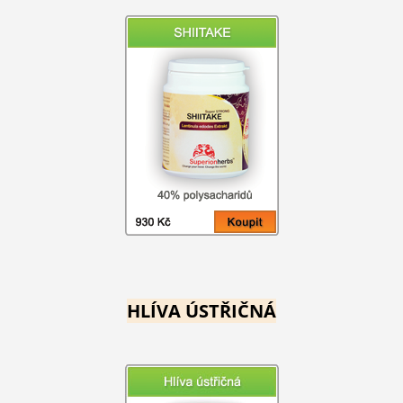
HLÍVA ÚSTŘIČNÁ