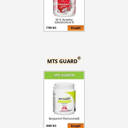
®
MTS GUARD