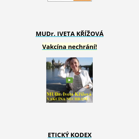
MUDr. IVETA
KŘÍŽOVÁ
Vakcína nechrání!
ETICKÝ KODEX