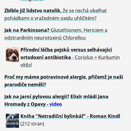
Zblblo již lidstvo natolik,
že se nechá obelhat
pohádkami o vražedném oxidu uhličitém?
Jak na Parkinsona?
Glutathionem, Hericiem a
odstraněním neurotoxinů Chlorellou
Přírodní léčba pejsků versus selhávající
ortodoxní antibiotika
- Coriolus + Kurkumin
vítězí
Proč my máme potravinové alergie, přičemž je naši
prarodiče neměli?
Jak na jarní pylovou alergii? Elixír mládí Jana
Hromady z Opavy -
video
Kniha "Netradiční bylinkář" - Roman Kindl
(212 stran)