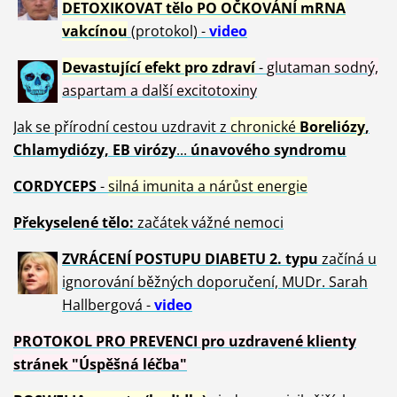
DETOXIKOVAT tělo PO OČKOVÁNÍ mRNA
vakcínou
(protokol) -
video
Devastující efekt pro zdraví
-
glutaman sodný,
aspartam a další excitotoxiny
Jak se přírodní cestou uzdravit z
chronické
Boreliózy
,
Chlamydiózy, EB virózy
...
únavového syndromu
CORDYCEPS
-
silná imunita a nárůst energie
Překyselené tělo:
začátek vážné nemoci
ZVRÁCE
NÍ POSTUPU DIABETU 2. typu
začíná u
ignorování běžných doporučení, MUDr. Sarah
Hallbergová -
video
PROTOKOL PRO PREVENCI pro uzdravené klienty
stránek "Úspěšná léčba"