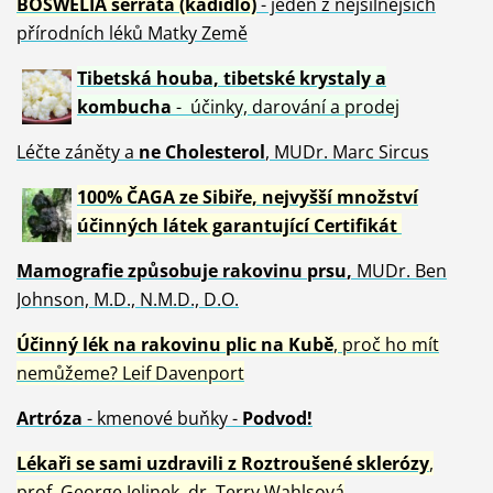
BOSWELIA serrata (kadidlo)
- jeden z nejsilnějších
přírodních léků Matky Země
Tibetská houba, tibetské
krystaly
a
kombucha
- účinky, darování a prodej
Léčte záněty a
ne Cholesterol
, MUDr. Marc Sircus
100% ČAGA ze Sibiře, nejvyšší množství
účinných látek garantující Certifikát
Mamografie způsobuje rakovinu prsu
,
MUDr. Ben
Johnson, M.D., N.M.D., D.O.
Účinný
lék na
rakovinu plic na Kubě
, proč ho mít
nemůžeme?
Leif Davenport
Artróza
- kmenové buňky -
Podvod!
Lékaři se sami uzdravili z Roztroušené sklerózy
,
prof. George Jelinek, dr. Terry Wahlsová