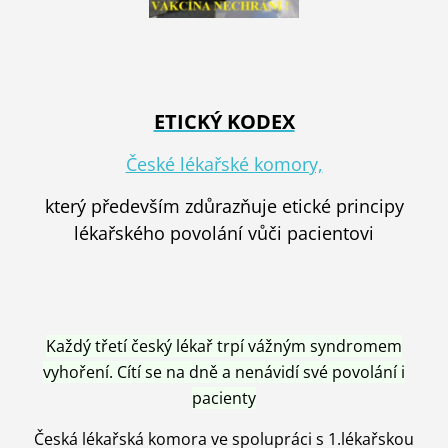
ETICKÝ KODEX
České lékařské komory,
který především zdůrazňuje etické principy
lékařského povolání vůči pacientovi
Každý třetí český lékař trpí vážným syndromem
vyhoření. Cítí se na dně a nenávidí své povolání i
pacienty
Česká lékařská komora ve spolupráci s 1.lékařskou