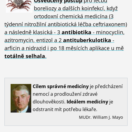
Osvědčený postup
pro léčbu
boreliozy a dalších koinfekcí, když
ortodoxní chemická medicína (3
týdenní nitrožilní antibiotická léčba ceftriaxonem)
a následně klasická - 3
antibiotika
- minocyclin,
azitromycin, entizol a 2
antituberkulotika
-
arficin a nidrazid i po 18 měsících aplikace u mě
totálně selhala
.
Cílem
správné
medicíny
je předcházení
nemocí a prodloužení zdravé
dlouhověkosti.
Ideálem
medicíny
je
odstranit mít potřebu lékaře.
MUDr. William J. Mayo