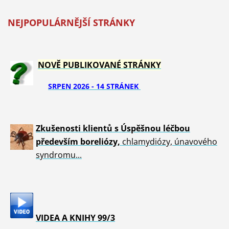
NEJPOPULÁRNĚJŠÍ STRÁNKY
NOVĚ PUBLIKOVANÉ STRÁNKY
SRPEN 2026 - 14 STRÁNEK
Zkušenosti klientů s Úspěšnou léčbou
především boreliózy,
chlamydiózy, únavového
syndromu...
VIDEA A KNIHY 99/3