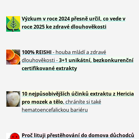
Výzkum v roce 2024 přesně určil, co vede v
roce 2025 ke zdravé dlouhověkosti
100% REISHI
- houba mládí a zdravé
dlou
h
ověkosti -
3+1 unikátní, bezkonkurenční
certifikované extrakty
10 nejpůsobivějších účinků extraktu z Hericia
pro mozek a tělo
, chráníte si také
hematoencefalickou bariéru
Proč lituji přestěhování do domova důchodců