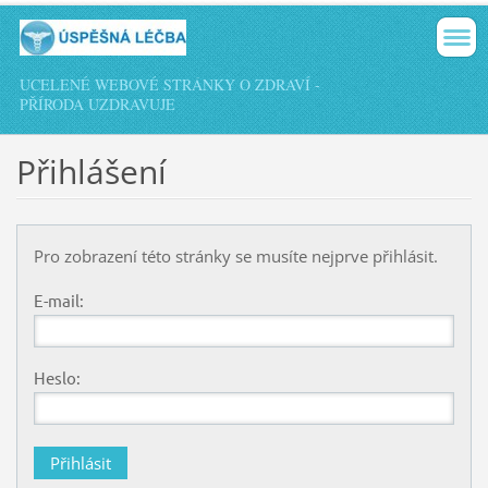
UCELENÉ WEBOVÉ STRÁNKY O ZDRAVÍ -
PŘÍRODA UZDRAVUJE
Přihlášení
Pro zobrazení této stránky se musíte nejprve přihlásit.
E-mail:
Heslo: