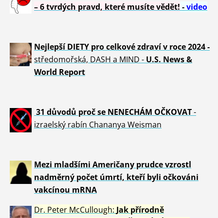
– 6 tvrdých pravd, které musíte vědět!
-
video
Nejlepší DIETY pro celkové zdraví v roce 2024 -
středomořská, DASH a MIND -
U.S. News &
World Report
31 důvod
ů proč se NENECHÁM OČKOVAT
-
izraelský rabín Chananya Weisman
Mezi mladšími Američany prudce vzrostl
nadměrný počet úmrtí, kteří byli očkováni
vakcínou mRNA
Dr. Peter
McCullough:
Jak přírodně