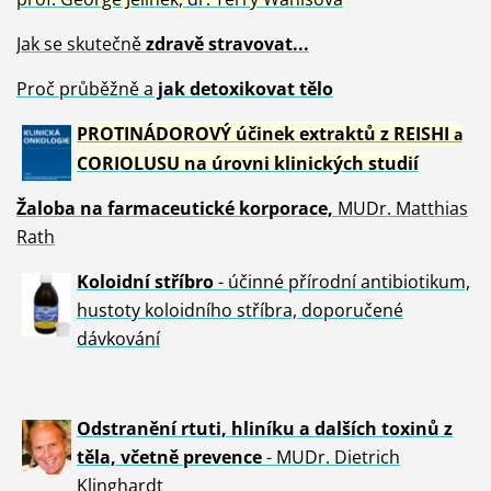
Jak se skutečně
zdravě
stravovat...
Proč průběžně a
jak detoxikovat tělo
PROTINÁDOROVÝ účinek extraktů z REISHI
a
CORIOLUSU
na úrovni klinických studií
Žaloba
na farmaceutické korporace,
MUDr. Matthias
Rath
Koloidní stříbro
- účinné přírodní antibiotikum,
hustoty koloidního stříbra, doporučené
dávkování
Odstranění rtuti, hliníku a dalších toxinů z
těla, včetně p
revence
- MUDr. Dietrich
Klinghardt