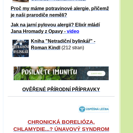
Proč my máme potravinové alergie, přičemž
je naši prarodiče neměli?
Jak na jarní pylovou alergii? Elixír mládí
Jana Hromady z Opavy -
video
Kniha "Netradiční bylinkář" -
Roman Kindl
(212 stran)
OVĚŘENÉ PŘÍRODNÍ PŘÍPRAVKY
CHRONICKÁ BORELIÓZA,
CHLAMYDIE...? ÚNAVOVÝ SYNDROM