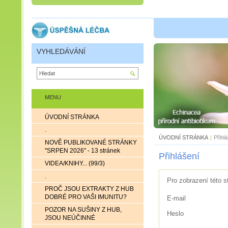
VYHLEDÁVÁNÍ
MENU
ÚVODNÍ STRÁNKA
.
ÚVODNÍ STRÁNKA
|
Přihl
NOVĚ PUBLIKOVANÉ STRÁNKY
"SRPEN 2026" - 13 stránek
Přihlášení
VIDEA/KNIHY... (99/3)
.
Pro zobrazení této s
PROČ JSOU EXTRAKTY Z HUB
DOBRÉ PRO VAŠI IMUNITU?
E-mail
POZOR NA SUŠINY Z HUB,
Heslo
JSOU NEÚČINNÉ