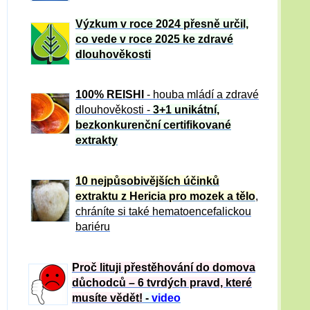
Výzkum v roce 2024 přesně určil,
co vede v roce 2025 ke zdravé
dlouhověkosti
100% REISHI
- houba mládí a zdravé
dlou
h
ověkosti -
3+1 unikátní,
bezkonkurenční certifikované
extrakty
10 nejpůsobivějších účinků
extraktu z Hericia pro mozek a tělo
,
chráníte si také hematoencefalickou
bariéru
Proč lituji přestěhování do domova
důchodců – 6 tvrdých pravd, které
musíte vědět!
-
video