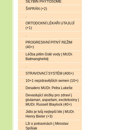
SILYBIN PHYTOSOME
ŠAFRÁN (+2)
.
ORTODOXNÍ LÉKAŘI UTAJUJÍ
(+1)
.
PROGRESIVNÍ PITNÝ REŽIM
(40+)
Léčba pitím čisté vody | MUDr.
Batmanghelidj
.
STRAVOVACÍ SYSTÉM (400+)
10+1 nejzdravějších semen (10+)
Desatero MUDr. Petra Lukeše
Devastující složky pro zdraví |
glutaman, aspartam, excitotoxiny |
MUDr. Russell Blaylock (40+)
Jídlo je tvůj nejlepší lék | MUDr.
Henry Bieler (+3)
Lži o potravinách | Miroslav
Spišiak