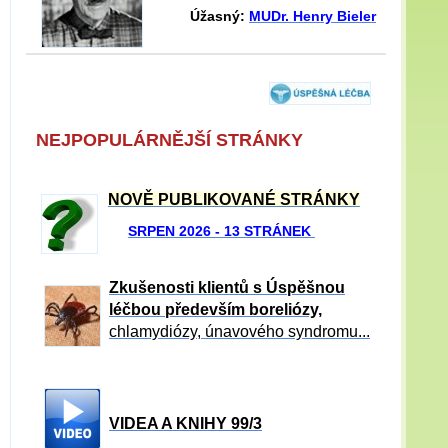
Úžasný:
MUDr. Henry Bieler
NEJPOPULÁRNĚJŠÍ STRÁNKY
NOVĚ PUBLIKOVANÉ STRÁNKY
SRPEN 2026 - 13 STRÁNEK
Zkušenosti klientů s Úspěšnou
léčbou především boreliózy,
chlamydiózy, únavového syndromu...
VIDEA A KNIHY 99/3