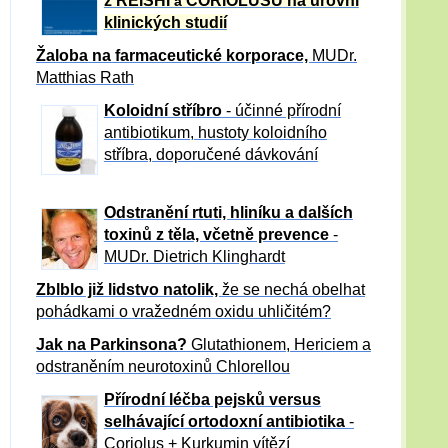
z REISHI
CORIOLUSU
na úrovni
a
klinických studií
Žaloba
na farmaceutické korporace,
MUDr.
Matthias Rath
Koloidní stříbro
- účinné přírodní
antibiotikum,
hustoty koloidního
stříbra, doporučené dávkování
Odstranění rtuti, hliníku a dalších
toxinů z těla, včetně p
revence
-
MUDr. Dietrich Klinghardt
Zblblo již lidstvo natolik,
že se nechá obelhat
pohádkami o vražedném oxidu uhličitém?
Jak na Parkinsona?
Glutathionem, Hericiem a
odstraněním neurotoxinů Chlorellou
Přírodní léčba pejsků versus
selhávající ortodoxní antibiotika
-
Coriolus + Kurkumin vítězí