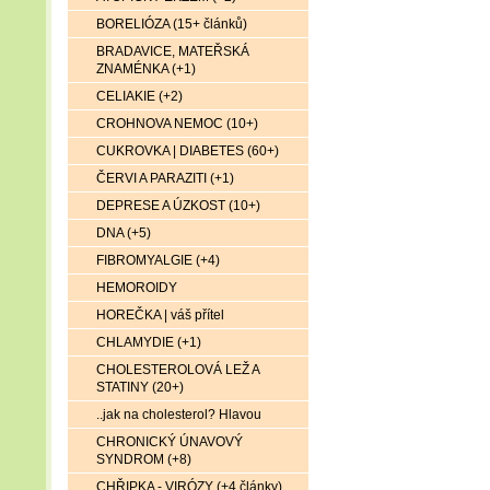
BORELIÓZA (15+ článků)
BRADAVICE, MATEŘSKÁ
ZNAMÉNKA (+1)
CELIAKIE (+2)
CROHNOVA NEMOC (10+)
CUKROVKA | DIABETES (60+)
ČERVI A PARAZITI (+1)
DEPRESE A ÚZKOST (10+)
DNA (+5)
FIBROMYALGIE (+4)
HEMOROIDY
HOREČKA | váš přítel
CHLAMYDIE (+1)
CHOLESTEROLOVÁ LEŽ A
STATINY (20+)
..jak na cholesterol? Hlavou
CHRONICKÝ ÚNAVOVÝ
SYNDROM (+8)
CHŘIPKA - VIRÓZY (+4 články)