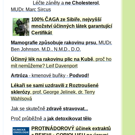
Léčte záněty a
ne Cholesterol
,
MUDr. Marc Sircus
100% ČAGA ze Sibiře, nejvyšší
množství účinných látek garantující
Certifikát
Mamografie způsobuje rakovinu prsu
,
MUDr.
Ben Johnson, M.D., N.M.D., D.O.
Účinný
lék na
rakovinu plic na Kubě
, proč ho
mít nemůžeme?
Leif Davenport
Artróza
- kmenové buňky -
Podvod!
Lékaři se sami uzdravili z Roztroušené
sklerózy
, prof. George Jelinek, dr. Terry
Wahlsová
Jak se skutečně
zdravě
stravovat...
Proč průběžně a
jak detoxikovat tělo
PROTINÁDOROVÝ účinek extraktů