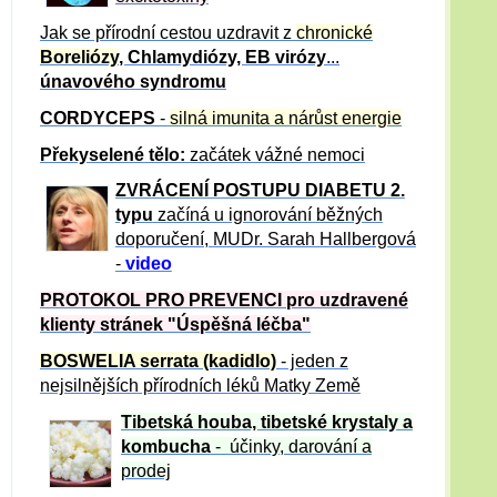
Jak se přírodní cestou uzdravit z
chronické
Boreliózy
, Chlamydiózy, EB virózy
...
únavového syndromu
CORDYCEPS
-
silná imunita a nárůst energie
Překyselené tělo:
začátek vážné nemoci
ZVRÁCE
NÍ POSTUPU DIABETU 2.
typu
začíná u ignorování běžných
doporučení, MUDr. Sarah Hallbergová
-
video
PROTOKOL PRO PREVENCI pro uzdravené
klienty
stránek "Úspěšná léčba"
BOSWELIA serrata (kadidlo)
- jeden z
nejsilnějších přírodních léků Matky Země
Tibetská houba, tibetské
krystaly
a
kombucha
- účinky, darování a
prodej