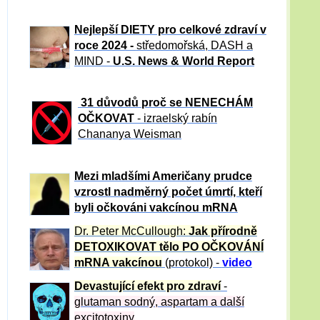
Nejlepší DIETY pro celkové zdraví v
roce 2024 -
středomořská, DASH a
MIND -
U.S. News & World Report
31 důvod
ů proč se NENECHÁM
OČKOVAT
- izraelský rabín
Chananya Weisman
Mezi mladšími Američany prudce
vzrostl nadměrný počet úmrtí, kteří
byli očkováni vakcínou mRNA
Dr. Peter
McCullough:
Jak přírodně
DETOXIKOVAT tělo PO OČKOVÁNÍ
mRNA vakcínou
(protokol) -
video
Devastující efekt pro zdraví
-
glutaman sodný, aspartam a další
excitotoxiny