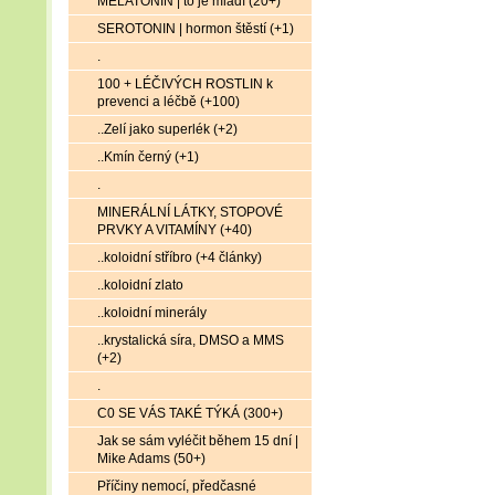
MELATONIN | to je mládí (20+)
SEROTONIN | hormon štěstí (+1)
.
100 + LÉČIVÝCH ROSTLIN k
prevenci a léčbě (+100)
..Zelí jako superlék (+2)
..Kmín černý (+1)
.
MINERÁLNÍ LÁTKY, STOPOVÉ
PRVKY A VITAMÍNY (+40)
..koloidní stříbro (+4 články)
..koloidní zlato
..koloidní minerály
..krystalická síra, DMSO a MMS
(+2)
.
C0 SE VÁS TAKÉ TÝKÁ (300+)
Jak se sám vyléčit během 15 dní |
Mike Adams (50+)
Příčiny nemocí, předčasné