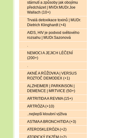
stárnutí a způsoby jak obojímu
předcházet | MVDr.MUDr.Joe
Wallach (10+)
Trvalá detoxikace toxinů | MUDr.
Dietrich Klinghardt (+4)
AIDS, HIV je podvod světového
rozsahu | MUDr.Sazonová
.
NEMOCI A JEJICH LÉČENÍ
(200+)
.
AKNÉ A RŮŽOVKA | VERSUS
ROZTOČ DEMODEX (+1)
ALZHEIMER | PARKINSON |
DEMENCE | MRTVICE (50+)
ARTRITIDA A REVMA (15+)
ARTRÓZA (+10)
..nejlepší kloubní výživa
ASTMA A BRONCHITIDA (+3)
ATEROSKLERÓZA (+2)
ATOPICKÝ EKZÉM (+2)