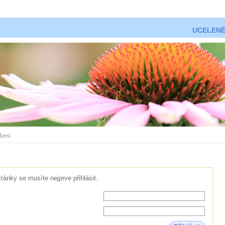
UCELENÉ
ášení
tránky se musíte nejprve přihlásit.