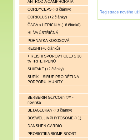
ANTRODIA CAMPHORATA
CORDYCEPS (+3 články)
Registrace nového uži
CORIOLUS (+2 články)
ČAGA a HERICIUM (+6 článků)
HLÍVA ÚSTŘIČNÁ
PORNATKA KOKOSOVÁ
REISHI (+6 článků)
+ REISHI SPÓROVÝ OLEJ S 30
% TRITERPÉNŮ
SHIITAKE (+2 články)
SUPÍK – SIRUP PRO DĚTI NA
PODPORU IMUNITY
.
BERBERIN GLYCOshift™ -
novinka
BETAGLUKAN (+3 články)
BOSWELLIA PHYTOSOME (+1)
DANSHEN CARDIO
PROBIOTIKA BIOME BOOST