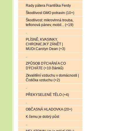
Rady pátera Františka Ferdy
Škodlivost GMO potravin (10+)
Škodlivost: mikrovlnná trouba,
teflonová pánev, mobil... (+19)
.
PLÍSNĚ, KVASINKY,
CHRONICJKÝ ZÁNĚT |
MUDr.Carolyn Dean (+3)
.
ZPŮSOB DÝCHÁNÍ A CO
DÝCHÁTE (+10 článků)
Zkvalitění vzduchu v domácnosti |
Čistička vzduchu (+2)
.
PŘEKYSELENÉ TĚLO (+4)
.
OBČASNÁ HLADOVKA (20+)
K čemu je dobrý půst
.