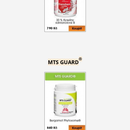
®
MTS GUARD