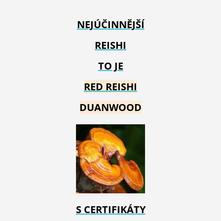
NEJÚČINNĚJŠÍ
REISHI
TO JE
RED REIS
HI
DUANWOOD
S CERTIFIKÁTY