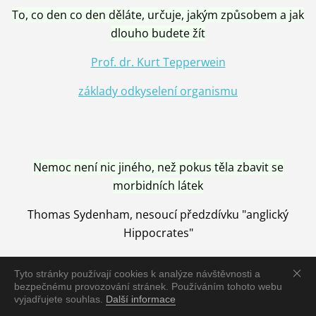
To, co den co den děláte, určuje, jakým způsobem a jak
dlouho budete žít
Prof. dr. Kurt Tepperwein
základy odkyselení organismu
Nemoc není nic jiného, než pokus těla zbavit se
morbidních látek
Thomas Sydenham, nesoucí předzdívku "anglický
Hippocrates"
Tyto stránky používají cookies k analýze návštěvnosti a
bezpečnému provozování stránek. Používáním tohoto webu
vyjadřujete souhlas.
Další informace
Nemoc je vyléčena jen pomocí Přírody, neutralizací a