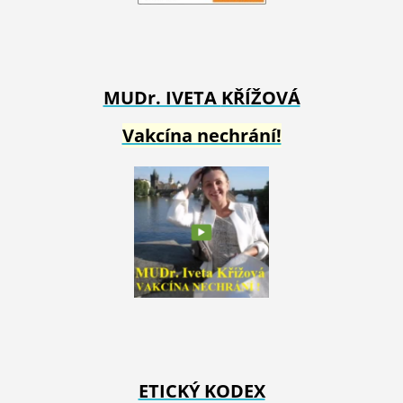
MUDr. IVETA
KŘÍŽOVÁ
Vakcína nechrání!
ETICKÝ KODEX