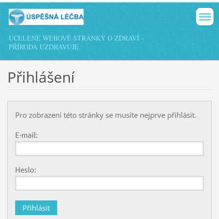
UCELENÉ WEBOVÉ STRÁNKY O ZDRAVÍ -
PŘÍRODA UZDRAVUJE
Přihlášení
Pro zobrazení této stránky se musíte nejprve přihlásit.
E-mail:
Heslo: