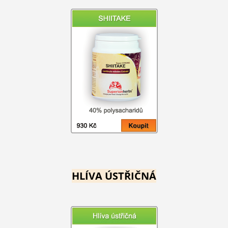
HLÍVA ÚSTŘIČNÁ