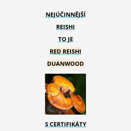
NEJÚČINNĚJŠÍ
REISHI
TO JE
RED REIS
HI
DUANWOOD
S CERTIFIKÁTY