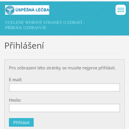
UCELENÉ WEBOVÉ STRÁNKY O ZDRAVÍ -
PŘÍRODA UZDRAVUJE
Přihlášení
Pro zobrazení této stránky se musíte nejprve přihlásit.
E-mail:
Heslo: