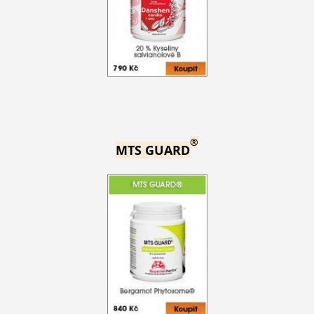
®
MTS GUARD