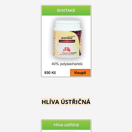
HLÍVA ÚSTŘIČNÁ