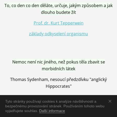
To, co den co den děláte, určuje, jakým způsobem a jak
dlouho budete žít
Prof. dr. Kurt Tepperwein
základy odkyselení organismu
Nemoc není nic jiného, než pokus těla zbavit se
morbidních látek
Thomas Sydenham, nesoucí předzdívku "anglický
Hippocrates"
Tyto stránky používají cookies k analýze návštěvnosti a
bezpečnému provozování stránek. Používáním tohoto webu
vyjadřujete souhlas.
Další informace
Nemoc je vyléčena jen pomocí Přírody, neutralizací a