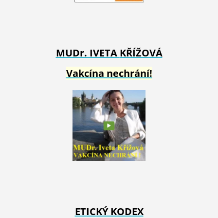
MUDr. IVETA
KŘÍŽOVÁ
Vakcína nechrání!
ETICKÝ KODEX