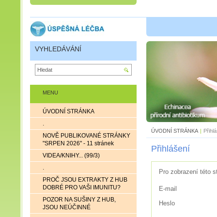
VYHLEDÁVÁNÍ
MENU
ÚVODNÍ STRÁNKA
.
ÚVODNÍ STRÁNKA
|
Přihl
NOVĚ PUBLIKOVANÉ STRÁNKY
"SRPEN 2026" - 11 stránek
Přihlášení
VIDEA/KNIHY... (99/3)
.
Pro zobrazení této s
PROČ JSOU EXTRAKTY Z HUB
DOBRÉ PRO VAŠI IMUNITU?
E-mail
POZOR NA SUŠINY Z HUB,
Heslo
JSOU NEÚČINNÉ