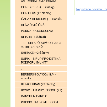
ANTRODIA CAMPHORATA
CORDYCEPS (+3 články)
Registrace nového uži
CORIOLUS (+2 články)
ČAGA a HERICIUM (+6 článků)
HLÍVA ÚSTŘIČNÁ
PORNATKA KOKOSOVÁ
REISHI (+6 článků)
+ REISHI SPÓROVÝ OLEJ S 30
% TRITERPÉNŮ
SHIITAKE (+2 články)
SUPÍK – SIRUP PRO DĚTI NA
PODPORU IMUNITY
.
BERBERIN GLYCOshift™ -
novinka
BETAGLUKAN (+3 články)
BOSWELLIA PHYTOSOME (+1)
DANSHEN CARDIO
PROBIOTIKA BIOME BOOST