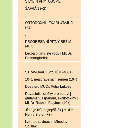
SILYBIN PHYTOSOME
ŠAFRÁN (+2)
.
ORTODOXNÍ LÉKAŘI UTAJUJÍ
(+1)
.
PROGRESIVNÍ PITNÝ REŽIM
(40+)
Léčba pitím čisté vody | MUDr.
Batmanghelidj
.
STRAVOVACÍ SYSTÉM (400+)
10+1 nejzdravějších semen (10+)
Desatero MUDr. Petra Lukeše
Devastující složky pro zdraví |
glutaman, aspartam, excitotoxiny |
MUDr. Russell Blaylock (40+)
Jídlo je tvůj nejlepší lék | MUDr.
Henry Bieler (+3)
Lži o potravinách | Miroslav
Spišiak