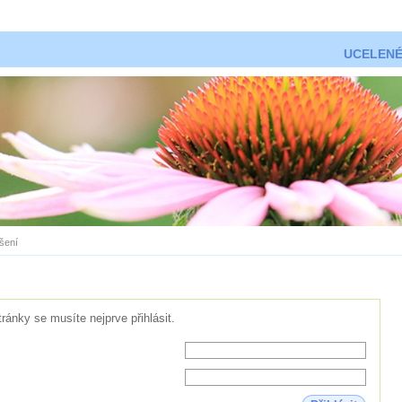
UCELENÉ
ášení
tránky se musíte nejprve přihlásit.