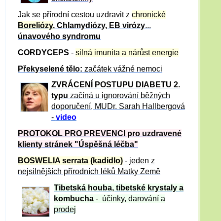
Jak se přírodní cestou uzdravit z
chronické
Boreliózy
, Chlamydiózy, EB virózy
...
únavového syndromu
CORDYCEPS
-
silná imunita a nárůst energie
Překyselené tělo:
začátek vážné nemoci
ZVRÁCE
NÍ POSTUPU DIABETU 2.
typu
začíná u ignorování běžných
doporučení, MUDr. Sarah Hallbergová
-
video
PROTOKOL PRO PREVENCI pro uzdravené
klienty
stránek "Úspěšná léčba"
BOSWELIA serrata (kadidlo)
- jeden z
nejsilnějších přírodních léků Matky Země
Tibetská houba, tibetské
krystaly
a
kombucha
- účinky, darování a
prodej