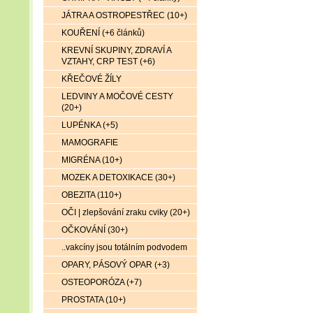
JÁTRA A OSTROPESTŘEC (10+)
KOUŘENÍ (+6 článků)
KREVNÍ SKUPINY, ZDRAVÍ A
VZTAHY, CRP TEST (+6)
KŘEČOVÉ ŽÍLY
LEDVINY A MOČOVÉ CESTY
(20+)
LUPÉNKA (+5)
MAMOGRAFIE
MIGRÉNA (10+)
MOZEK A DETOXIKACE (30+)
OBEZITA (110+)
OČI | zlepšování zraku cviky (20+)
OČKOVÁNÍ (30+)
..vakcíny jsou totálním podvodem
OPARY, PÁSOVÝ OPAR (+3)
OSTEOPORÓZA (+7)
PROSTATA (10+)