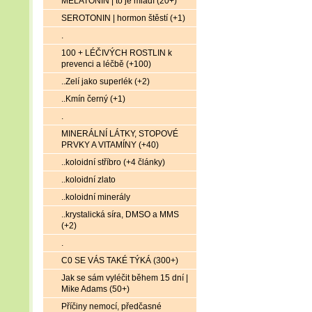
MELATONIN | to je mládí (20+)
SEROTONIN | hormon štěstí (+1)
.
100 + LÉČIVÝCH ROSTLIN k
prevenci a léčbě (+100)
..Zelí jako superlék (+2)
..Kmín černý (+1)
.
MINERÁLNÍ LÁTKY, STOPOVÉ
PRVKY A VITAMÍNY (+40)
..koloidní stříbro (+4 články)
..koloidní zlato
..koloidní minerály
..krystalická síra, DMSO a MMS
(+2)
.
C0 SE VÁS TAKÉ TÝKÁ (300+)
Jak se sám vyléčit během 15 dní |
Mike Adams (50+)
Příčiny nemocí, předčasné