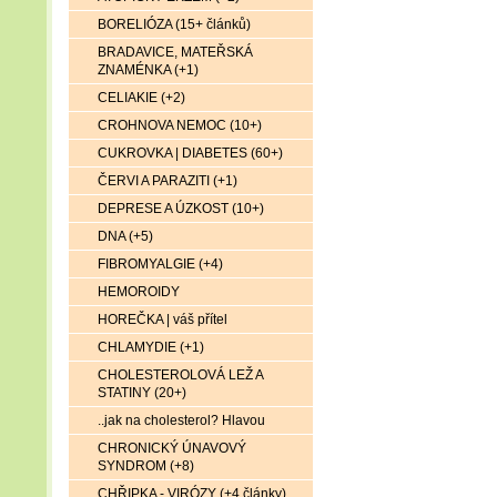
BORELIÓZA (15+ článků)
BRADAVICE, MATEŘSKÁ
ZNAMÉNKA (+1)
CELIAKIE (+2)
CROHNOVA NEMOC (10+)
CUKROVKA | DIABETES (60+)
ČERVI A PARAZITI (+1)
DEPRESE A ÚZKOST (10+)
DNA (+5)
FIBROMYALGIE (+4)
HEMOROIDY
HOREČKA | váš přítel
CHLAMYDIE (+1)
CHOLESTEROLOVÁ LEŽ A
STATINY (20+)
..jak na cholesterol? Hlavou
CHRONICKÝ ÚNAVOVÝ
SYNDROM (+8)
CHŘIPKA - VIRÓZY (+4 články)