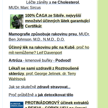
Léčte záněty a
ne Cholesterol
,
MUDr. Marc Sircus
100% ČAGA ze Sibiře, nejvyšší
množství účinných látek garantující
Certifikát
Mamografie způsobuje rakovinu prsu
,
MUDr.
Ben Johnson, M.D., N.M.D., D.O.
Účinný
lék na
rakovinu plic na Kubě
, proč ho
mít nemůžeme?
Leif Davenport
Artróza
- kmenové buňky -
Podvod!
Lékaři se sami uzdravili z Roztroušené
sklerózy
, prof. George Jelinek, dr. Terry
Wahlsová
Jak se skutečně
zdravě
stravovat...
Proč průběžně a
jak detoxikovat tělo
PROTINÁDOROVÝ účinek extraktů