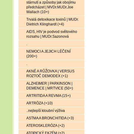
stárnutí a způsoby jak obojímu
předcházet | MVDr.MUDr.Joe
Wallach (10+)
Trvalá detoxikace toxinů | MUDr.
Dietrich Klinghardt (+4)
AIDS, HIV je podvod světového
rozsahu | MUDr.Sazonová
.
NEMOCI A JEJICH LÉČENÍ
(200+)
.
AKNÉ A RŮŽOVKA | VERSUS
ROZTOČ DEMODEX (+1)
ALZHEIMER | PARKINSON |
DEMENCE | MRTVICE (50+)
ARTRITIDA A REVMA (15+)
ARTRÓZA (+10)
..nejlepší kloubní výživa
ASTMA A BRONCHITIDA (+3)
ATEROSKLERÓZA (+2)
ATOPICKÝ EKZÉM (+2)