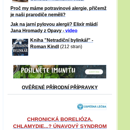
Proč my máme potravinové alergie, přičemž
je naši prarodiče neměli?
Jak na jarní pylovou alergii? Elixír mládí
Jana Hromady z Opavy -
video
Kniha "Netradiční bylinkář" -
Roman Kindl
(212 stran)
OVĚŘENÉ PŘÍRODNÍ PŘÍPRAVKY
CHRONICKÁ BORELIÓZA,
CHLAMYDIE...? ÚNAVOVÝ SYNDROM