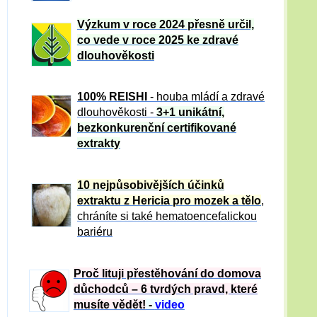
Výzkum v roce 2024 přesně určil,
co vede v roce 2025 ke zdravé
dlouhověkosti
100% REISHI
- houba mládí a zdravé
dlou
h
ověkosti -
3+1 unikátní,
bezkonkurenční certifikované
extrakty
10 nejpůsobivějších účinků
extraktu z Hericia pro mozek a tělo
,
chráníte si také hematoencefalickou
bariéru
Proč lituji přestěhování do domova
důchodců – 6 tvrdých pravd, které
musíte vědět!
-
video