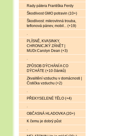
Rady pátera Františka Ferdy
Škodlivost GMO potravin (10+)
Škodlivost: mikrovlnná trouba,
teflonová pánev, mobil... (+19)
.
PLÍSNĚ, KVASINKY,
CHRONICJKÝ ZÁNĚT |
MUDr.Carolyn Dean (+3)
.
ZPŮSOB DÝCHÁNÍ A CO
DÝCHÁTE (+10 článků)
Zkvalitění vzduchu v domácnosti |
Čistička vzduchu (+2)
.
PŘEKYSELENÉ TĚLO (+4)
.
OBČASNÁ HLADOVKA (20+)
K čemu je dobrý půst
.