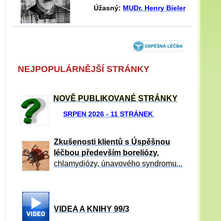
Úžasný:
MUDr. Henry Bieler
NEJPOPULÁRNĚJŠÍ STRÁNKY
NOVĚ PUBLIKOVANÉ STRÁNKY
SRPEN 2026 - 11 STRÁNEK
Zkušenosti klientů s Úspěšnou
léčbou především boreliózy,
chlamydiózy, únavového syndromu...
VIDEA A KNIHY 99/3