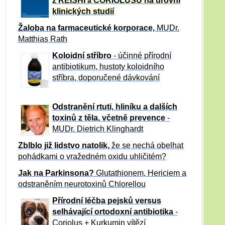
z REISHI
CORIOLUSU
na úrovni
a
klinických studií
Žaloba
na farmaceutické korporace,
MUDr.
Matthias Rath
Koloidní stříbro
- účinné přírodní
antibiotikum,
hustoty koloidního
stříbra, doporučené dávkování
Odstranění rtuti, hliníku a dalších
toxinů z těla, včetně p
revence
-
MUDr. Dietrich Klinghardt
Zblblo již lidstvo natolik,
že se nechá obelhat
pohádkami o vražedném oxidu uhličitém?
Jak na Parkinsona?
Glutathionem, Hericiem a
odstraněním neurotoxinů Chlorellou
Přírodní léčba pejsků versus
selhávající ortodoxní antibiotika
-
Coriolus + Kurkumin vítězí