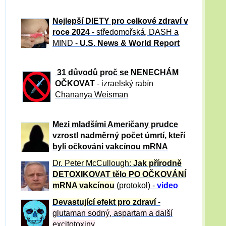
Nejlepší DIETY pro celkové zdraví v
roce 2024 -
středomořská, DASH a
MIND -
U.S. News & World Report
31 důvod
ů proč se NENECHÁM
OČKOVAT
- izraelský rabín
Chananya Weisman
Mezi mladšími Američany prudce
vzrostl nadměrný počet úmrtí, kteří
byli očkováni vakcínou mRNA
Dr. Peter
McCullough:
Jak přírodně
DETOXIKOVAT tělo PO OČKOVÁNÍ
mRNA vakcínou
(protokol) -
video
Devastující efekt pro zdraví
-
glutaman sodný, aspartam a další
excitotoxiny