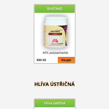
HLÍVA ÚSTŘIČNÁ