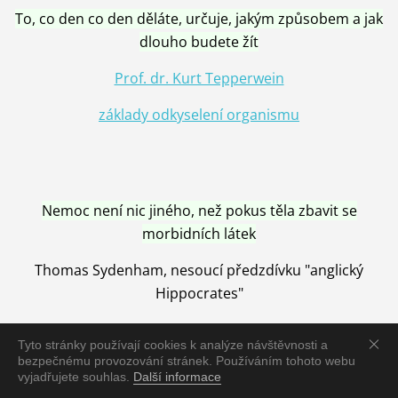
To, co den co den děláte, určuje, jakým způsobem a jak
dlouho budete žít
Prof. dr. Kurt Tepperwein
základy odkyselení organismu
Nemoc není nic jiného, než pokus těla zbavit se
morbidních látek
Thomas Sydenham, nesoucí předzdívku "anglický
Hippocrates"
Tyto stránky používají cookies k analýze návštěvnosti a
bezpečnému provozování stránek. Používáním tohoto webu
vyjadřujete souhlas.
Další informace
Nemoc je vyléčena jen pomocí Přírody, neutralizací a