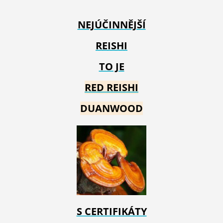
NEJÚČINNĚJŠÍ
REISHI
TO JE
RED REIS
HI
DUANWOOD
S CERTIFIKÁTY