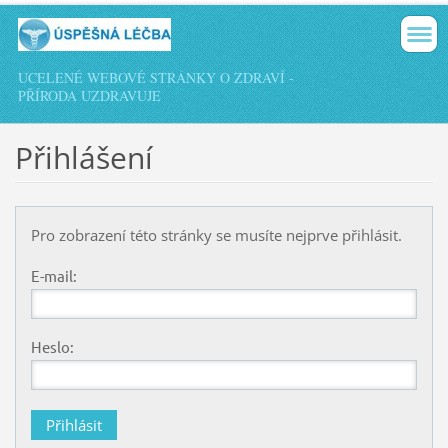
UCELENÉ WEBOVÉ STRÁNKY O ZDRAVÍ -
PŘÍRODA UZDRAVUJE
Přihlášení
Pro zobrazení této stránky se musíte nejprve přihlásit.
E-mail:
Heslo: