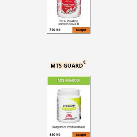
®
MTS GUARD