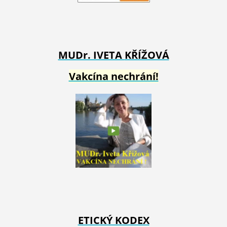
MUDr. IVETA
KŘÍŽOVÁ
Vakcína nechrání!
ETICKÝ KODEX