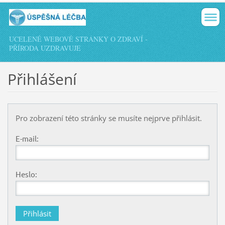
UCELENÉ WEBOVÉ STRÁNKY O ZDRAVÍ -
PŘÍRODA UZDRAVUJE
Přihlášení
Pro zobrazení této stránky se musíte nejprve přihlásit.
E-mail:
Heslo: