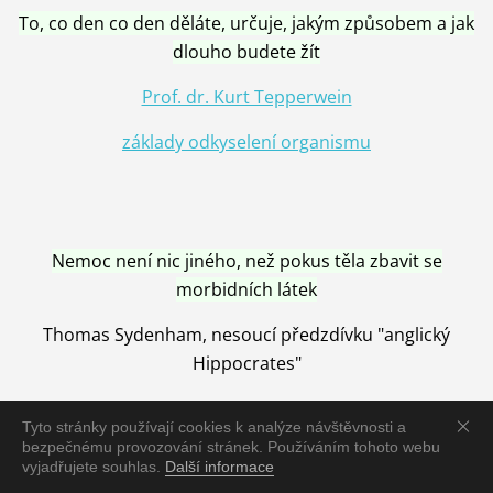
To, co den co den děláte, určuje, jakým způsobem a jak
dlouho budete žít
Prof. dr. Kurt Tepperwein
základy odkyselení organismu
Nemoc není nic jiného, než pokus těla zbavit se
morbidních látek
Thomas Sydenham, nesoucí předzdívku "anglický
Hippocrates"
Tyto stránky používají cookies k analýze návštěvnosti a
bezpečnému provozování stránek. Používáním tohoto webu
vyjadřujete souhlas.
Další informace
Nemoc je vyléčena jen pomocí Přírody, neutralizací a