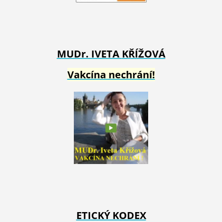
MUDr. IVETA
KŘÍŽOVÁ
Vakcína nechrání!
ETICKÝ KODEX