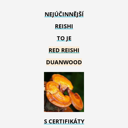
NEJÚČINNĚJŠÍ
REISHI
TO JE
RED REIS
HI
DUANWOOD
S CERTIFIKÁTY