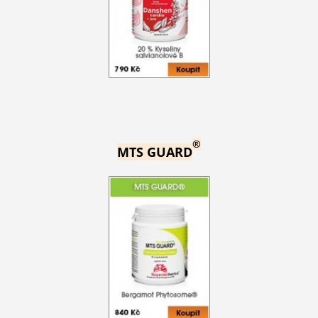
®
MTS GUARD