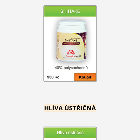
HLÍVA ÚSTŘIČNÁ