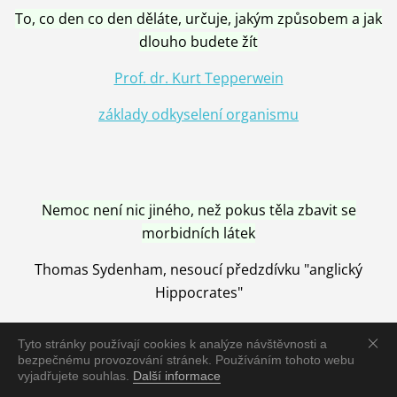
To, co den co den děláte, určuje, jakým způsobem a jak
dlouho budete žít
Prof. dr. Kurt Tepperwein
základy odkyselení organismu
Nemoc není nic jiného, než pokus těla zbavit se
morbidních látek
Thomas Sydenham, nesoucí předzdívku "anglický
Hippocrates"
Tyto stránky používají cookies k analýze návštěvnosti a
bezpečnému provozování stránek. Používáním tohoto webu
vyjadřujete souhlas.
Další informace
Nemoc je vyléčena jen pomocí Přírody, neutralizací a