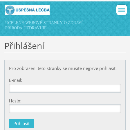
UCELENÉ WEBOVÉ STRÁNKY O ZDRAVÍ -
PŘÍRODA UZDRAVUJE
Přihlášení
Pro zobrazení této stránky se musíte nejprve přihlásit.
E-mail:
Heslo: