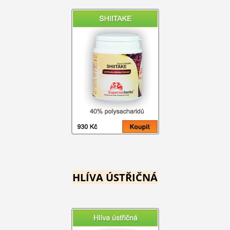
HLÍVA ÚSTŘIČNÁ