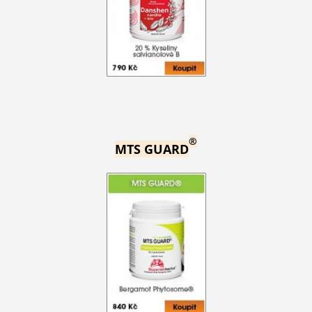
®
MTS GUARD