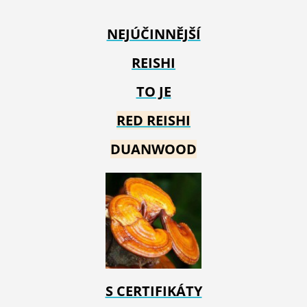
NEJÚČINNĚJŠÍ
REISHI
TO JE
RED REIS
HI
DUANWOOD
S CERTIFIKÁTY