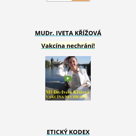
MUDr. IVETA
KŘÍŽOVÁ
Vakcína nechrání!
ETICKÝ KODEX