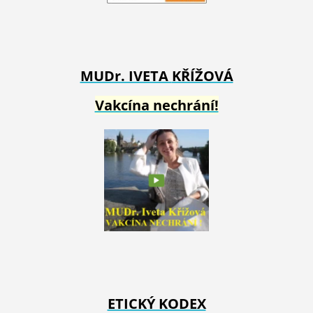
MUDr. IVETA
KŘÍŽOVÁ
Vakcína nechrání!
ETICKÝ KODEX