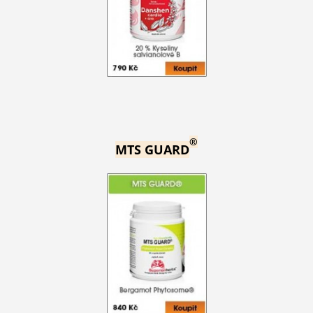
®
MTS GUARD