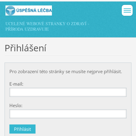
UCELENÉ WEBOVÉ STRÁNKY O ZDRAVÍ -
PŘÍRODA UZDRAVUJE
Přihlášení
Pro zobrazení této stránky se musíte nejprve přihlásit.
E-mail:
Heslo: