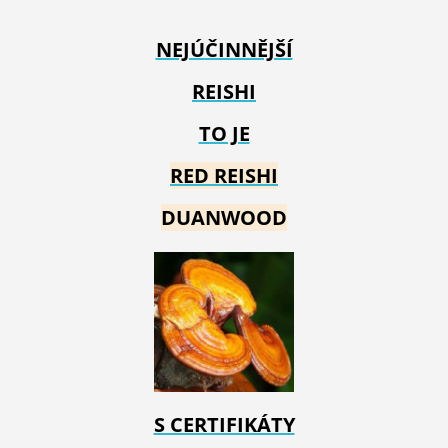
NEJÚČINNĚJŠÍ
REISHI
TO JE
RED REIS
HI
DUANWOOD
S CERTIFIKÁTY