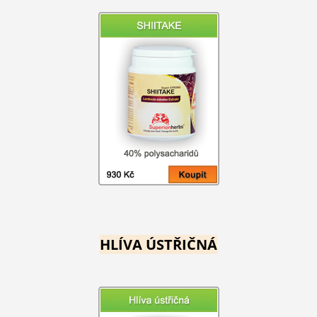
HLÍVA ÚSTŘIČNÁ