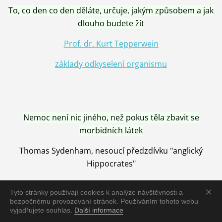
To, co den co den děláte, určuje, jakým způsobem a jak
dlouho budete žít
Prof. dr. Kurt Tepperwein
základy odkyselení organismu
Nemoc není nic jiného, než pokus těla zbavit se
morbidních látek
Thomas Sydenham, nesoucí předzdívku "anglický
Hippocrates"
Tyto stránky používají cookies k analýze návštěvnosti a
bezpečnému provozování stránek. Používáním tohoto webu
vyjadřujete souhlas.
Další informace
Nemoc je vyléčena jen pomocí Přírody, neutralizací a