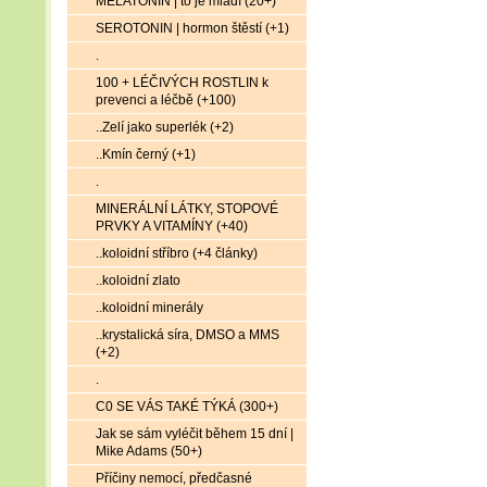
MELATONIN | to je mládí (20+)
SEROTONIN | hormon štěstí (+1)
.
100 + LÉČIVÝCH ROSTLIN k
prevenci a léčbě (+100)
..Zelí jako superlék (+2)
..Kmín černý (+1)
.
MINERÁLNÍ LÁTKY, STOPOVÉ
PRVKY A VITAMÍNY (+40)
..koloidní stříbro (+4 články)
..koloidní zlato
..koloidní minerály
..krystalická síra, DMSO a MMS
(+2)
.
C0 SE VÁS TAKÉ TÝKÁ (300+)
Jak se sám vyléčit během 15 dní |
Mike Adams (50+)
Příčiny nemocí, předčasné