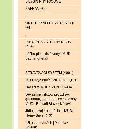
SILYBIN PHYTOSOME
ŠAFRÁN (+2)
.
ORTODOXNÍ LÉKAŘI UTAJUJÍ
(+1)
.
PROGRESIVNÍ PITNÝ REŽIM
(40+)
Léčba pitím čisté vody | MUDr.
Batmanghelidj
.
STRAVOVACÍ SYSTÉM (400+)
10+1 nejzdravějších semen (10+)
Desatero MUDr. Petra Lukeše
Devastující složky pro zdraví |
glutaman, aspartam, excitotoxiny |
MUDr. Russell Blaylock (40+)
Jídlo je tvůj nejlepší lék | MUDr.
Henry Bieler (+3)
Lži o potravinách | Miroslav
Spišiak