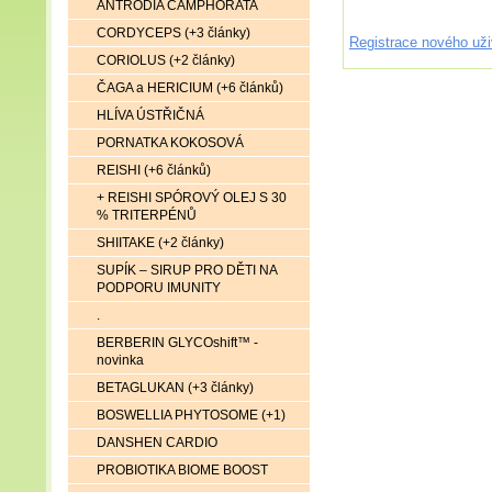
ANTRODIA CAMPHORATA
CORDYCEPS (+3 články)
Registrace nového uži
CORIOLUS (+2 články)
ČAGA a HERICIUM (+6 článků)
HLÍVA ÚSTŘIČNÁ
PORNATKA KOKOSOVÁ
REISHI (+6 článků)
+ REISHI SPÓROVÝ OLEJ S 30
% TRITERPÉNŮ
SHIITAKE (+2 články)
SUPÍK – SIRUP PRO DĚTI NA
PODPORU IMUNITY
.
BERBERIN GLYCOshift™ -
novinka
BETAGLUKAN (+3 články)
BOSWELLIA PHYTOSOME (+1)
DANSHEN CARDIO
PROBIOTIKA BIOME BOOST