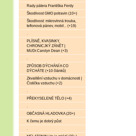
Rady pátera Františka Ferdy
Škodlivost GMO potravin (10+)
Škodlivost: mikrovlnná trouba,
teflonová pánev, mobil... (+19)
.
PLÍSNĚ, KVASINKY,
CHRONICJKÝ ZÁNĚT |
MUDr.Carolyn Dean (+3)
.
ZPŮSOB DÝCHÁNÍ A CO
DÝCHÁTE (+10 článků)
Zkvalitění vzduchu v domácnosti |
Čistička vzduchu (+2)
.
PŘEKYSELENÉ TĚLO (+4)
.
OBČASNÁ HLADOVKA (20+)
K čemu je dobrý půst
.