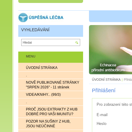
VYHLEDÁVÁNÍ
MENU
ÚVODNÍ STRÁNKA
.
ÚVODNÍ STRÁNKA
|
Přihl
NOVĚ PUBLIKOVANÉ STRÁNKY
"SRPEN 2026" - 11 stránek
Přihlášení
VIDEA/KNIHY... (99/3)
.
Pro zobrazení této s
PROČ JSOU EXTRAKTY Z HUB
DOBRÉ PRO VAŠI IMUNITU?
E-mail
POZOR NA SUŠINY Z HUB,
Heslo
JSOU NEÚČINNÉ