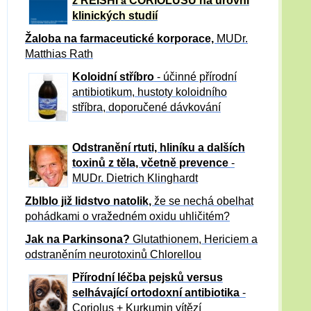
z REISHI
CORIOLUSU
na úrovni
a
klinických studií
Žaloba
na farmaceutické korporace,
MUDr.
Matthias Rath
Koloidní stříbro
- účinné přírodní
antibiotikum,
hustoty koloidního
stříbra, doporučené dávkování
Odstranění rtuti, hliníku a dalších
toxinů z těla, včetně p
revence
-
MUDr. Dietrich Klinghardt
Zblblo již lidstvo natolik,
že se nechá obelhat
pohádkami o vražedném oxidu uhličitém?
Jak na Parkinsona?
Glutathionem, Hericiem a
odstraněním neurotoxinů Chlorellou
Přírodní léčba pejsků versus
selhávající ortodoxní antibiotika
-
Coriolus + Kurkumin vítězí