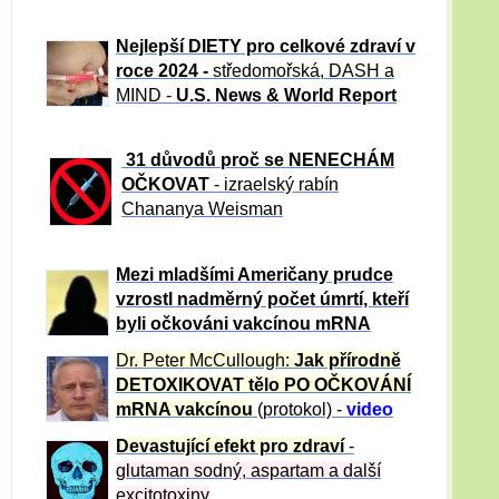
Nejlepší DIETY pro celkové zdraví v
roce 2024 -
středomořská, DASH a
MIND -
U.S. News & World Report
31 důvod
ů proč se NENECHÁM
OČKOVAT
- izraelský rabín
Chananya Weisman
Mezi mladšími Američany prudce
vzrostl nadměrný počet úmrtí, kteří
byli očkováni vakcínou mRNA
Dr. Peter
McCullough:
Jak přírodně
DETOXIKOVAT tělo PO OČKOVÁNÍ
mRNA vakcínou
(protokol) -
video
Devastující efekt pro zdraví
-
glutaman sodný, aspartam a další
excitotoxiny