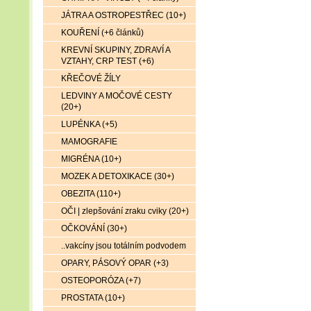
JÁTRA A OSTROPESTŘEC (10+)
KOUŘENÍ (+6 článků)
KREVNÍ SKUPINY, ZDRAVÍ A
VZTAHY, CRP TEST (+6)
KŘEČOVÉ ŽÍLY
LEDVINY A MOČOVÉ CESTY
(20+)
LUPÉNKA (+5)
MAMOGRAFIE
MIGRÉNA (10+)
MOZEK A DETOXIKACE (30+)
OBEZITA (110+)
OČI | zlepšování zraku cviky (20+)
OČKOVÁNÍ (30+)
..vakcíny jsou totálním podvodem
OPARY, PÁSOVÝ OPAR (+3)
OSTEOPORÓZA (+7)
PROSTATA (10+)