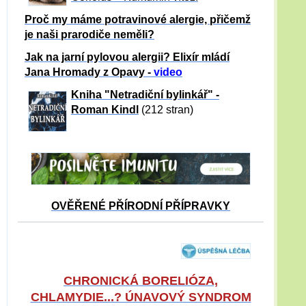
Proč my máme potravinové alergie, přičemž
je naši prarodiče neměli?
Jak na jarní pylovou alergii? Elixír mládí
Jana Hromady z Opavy -
video
Kniha "Netradiční bylinkář" -
Roman Kindl
(212 stran)
OVĚŘENÉ PŘÍRODNÍ PŘÍPRAVKY
CHRONICKÁ BORELIÓZA,
CHLAMYDIE...? ÚNAVOVÝ SYNDROM