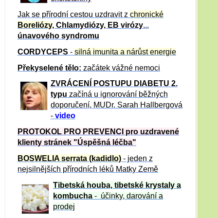
Jak se přírodní cestou uzdravit z
chronické
Boreliózy
, Chlamydiózy, EB virózy
...
únavového syndromu
CORDYCEPS
-
silná imunita a nárůst energie
Překyselené tělo:
začátek vážné nemoci
ZVRÁCE
NÍ POSTUPU DIABETU 2.
typu
začíná u ignorování běžných
doporučení, MUDr. Sarah Hallbergová
-
video
PROTOKOL PRO PREVENCI pro uzdravené
klienty
stránek "Úspěšná léčba"
BOSWELIA serrata (kadidlo)
- jeden z
nejsilnějších přírodních léků Matky Země
Tibetská houba, tibetské
krystaly
a
kombucha
- účinky, darování a
prodej