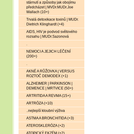
stárnutí a způsoby jak obojímu
předcházet | MVDr.MUDr.Joe
Wallach (10+)
Trvalá detoxikace toxinů | MUDr.
Dietrich Klinghardt (+4)
AIDS, HIV je podvod světového
rozsahu | MUDr.Sazonová
.
NEMOCI A JEJICH LÉČENÍ
(200+)
.
AKNÉ A RŮŽOVKA | VERSUS
ROZTOČ DEMODEX (+1)
ALZHEIMER | PARKINSON |
DEMENCE | MRTVICE (50+)
ARTRITIDA A REVMA (15+)
ARTRÓZA (+10)
..nejlepší kloubní výživa
ASTMA A BRONCHITIDA (+3)
ATEROSKLERÓZA (+2)
ATOPICKÝ EKZÉM (+2)