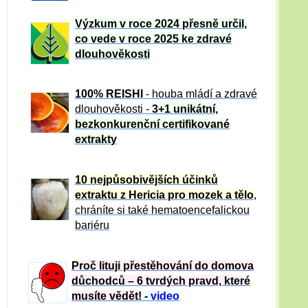
Výzkum v roce 2024 přesně určil,
co vede v roce 2025 ke zdravé
dlouhověkosti
100% REISHI
- houba mládí a zdravé
dlou
h
ověkosti -
3+1 unikátní,
bezkonkurenční certifikované
extrakty
10 nejpůsobivějších účinků
extraktu z Hericia pro mozek a tělo
,
chráníte si také hematoencefalickou
bariéru
Proč lituji přestěhování do domova
důchodců – 6 tvrdých pravd, které
musíte vědět!
-
video