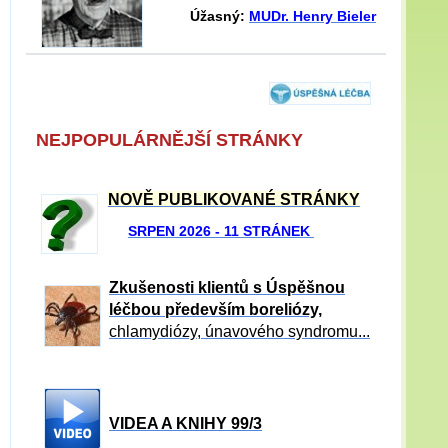
Úžasný:
MUDr. Henry Bieler
NEJPOPULÁRNĚJŠÍ STRÁNKY
NOVĚ PUBLIKOVANÉ STRÁNKY
SRPEN 2026 - 11 STRÁNEK
Zkušenosti klientů s Úspěšnou
léčbou především boreliózy,
chlamydiózy, únavového syndromu...
VIDEA A KNIHY 99/3