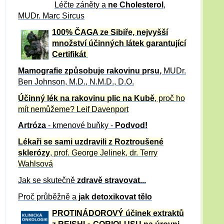
Léčte záněty a
ne Cholesterol
,
MUDr. Marc Sircus
100% ČAGA ze Sibiře, nejvyšší
množství účinných látek garantující
Certifikát
Mamografie způsobuje rakovinu prsu
,
MUDr.
Ben Johnson, M.D., N.M.D., D.O.
Účinný
lék na
rakovinu plic na Kubě
, proč ho
mít nemůžeme?
Leif Davenport
Artróza
- kmenové buňky -
Podvod!
Lékaři se sami uzdravili z Roztroušené
sklerózy
, prof. George Jelinek, dr. Terry
Wahlsová
Jak se skutečně
zdravě
stravovat...
Proč průběžně a
jak detoxikovat tělo
PROTINÁDOROVÝ účinek extraktů