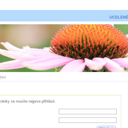
UCELENÉ
ášení
tránky se musíte nejprve přihlásit.