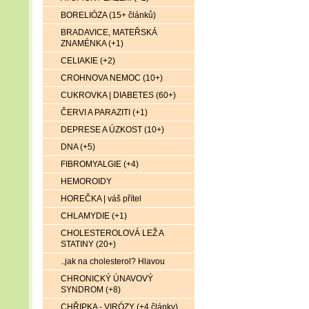
BORELIÓZA (15+ článků)
BRADAVICE, MATEŘSKÁ
ZNAMÉNKA (+1)
CELIAKIE (+2)
CROHNOVA NEMOC (10+)
CUKROVKA | DIABETES (60+)
ČERVI A PARAZITI (+1)
DEPRESE A ÚZKOST (10+)
DNA (+5)
FIBROMYALGIE (+4)
HEMOROIDY
HOREČKA | váš přítel
CHLAMYDIE (+1)
CHOLESTEROLOVÁ LEŽ A
STATINY (20+)
..jak na cholesterol? Hlavou
CHRONICKÝ ÚNAVOVÝ
SYNDROM (+8)
CHŘIPKA - VIRÓZY (+4 články)