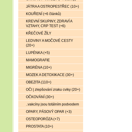
JÁTRA A OSTROPESTŘEC (10+)
KOUŘENÍ (+6 článků)
KREVNÍ SKUPINY, ZDRAVÍ A
VZTAHY, CRP TEST (+6)
KŘEČOVÉ ŽÍLY
LEDVINY A MOČOVÉ CESTY
(20+)
LUPÉNKA (+5)
MAMOGRAFIE
MIGRÉNA (10+)
MOZEK A DETOXIKACE (30+)
OBEZITA (110+)
OČI | zlepšování zraku cviky (20+)
OČKOVÁNÍ (30+)
..vakcíny jsou totálním podvodem
OPARY, PÁSOVÝ OPAR (+3)
OSTEOPORÓZA (+7)
PROSTATA (10+)