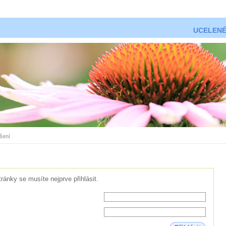
UCELENÉ
ášení
tránky se musíte nejprve přihlásit.