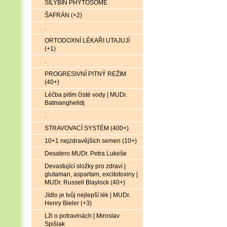
SILYBIN PHYTOSOME
ŠAFRÁN (+2)
.
ORTODOXNÍ LÉKAŘI UTAJUJÍ
(+1)
.
PROGRESIVNÍ PITNÝ REŽIM
(40+)
Léčba pitím čisté vody | MUDr.
Batmanghelidj
.
STRAVOVACÍ SYSTÉM (400+)
10+1 nejzdravějších semen (10+)
Desatero MUDr. Petra Lukeše
Devastující složky pro zdraví |
glutaman, aspartam, excitotoxiny |
MUDr. Russell Blaylock (40+)
Jídlo je tvůj nejlepší lék | MUDr.
Henry Bieler (+3)
Lži o potravinách | Miroslav
Spišiak