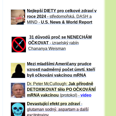
Nejlepší DIETY pro celkové zdraví v
roce 2024 -
středomořská, DASH a
MIND -
U.S. News & World Report
31 důvod
ů proč se NENECHÁM
OČKOVAT
- izraelský rabín
Chananya Weisman
Mezi mladšími Američany prudce
vzrostl nadměrný počet úmrtí, kteří
byli očkováni vakcínou mRNA
Dr. Peter
McCullough:
Jak přírodně
DETOXIKOVAT tělo PO OČKOVÁNÍ
mRNA vakcínou
(protokol) -
video
Devastující efekt pro zdraví
-
glutaman sodný, aspartam a další
excitotoxiny