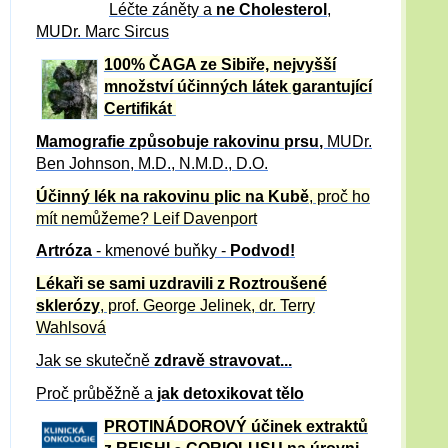
Léčte záněty a
ne Cholesterol
,
MUDr. Marc Sircus
100% ČAGA ze Sibiře, nejvyšší
množství účinných látek garantující
Certifikát
Mamografie způsobuje rakovinu prsu
,
MUDr.
Ben Johnson, M.D., N.M.D., D.O.
Účinný
lék na
rakovinu plic na Kubě
, proč ho
mít nemůžeme?
Leif Davenport
Artróza
- kmenové buňky -
Podvod!
Lékaři se sami uzdravili z Roztroušené
sklerózy
, prof. George Jelinek, dr. Terry
Wahlsová
Jak se skutečně
zdravě
stravovat...
Proč průběžně a
jak detoxikovat tělo
PROTINÁDOROVÝ účinek extraktů