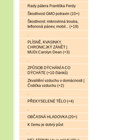
Rady pátera Františka Ferdy
Škodlivost GMO potravin (10+)
Škodlivost: mikrovlnná trouba,
teflonová pánev, mobil... (+19)
.
PLÍSNĚ, KVASINKY,
CHRONICJKÝ ZÁNĚT |
MUDr.Carolyn Dean (+3)
.
ZPŮSOB DÝCHÁNÍ A CO
DÝCHÁTE (+10 článků)
Zkvalitění vzduchu v domácnosti |
Čistička vzduchu (+2)
.
PŘEKYSELENÉ TĚLO (+4)
.
OBČASNÁ HLADOVKA (20+)
K čemu je dobrý půst
.