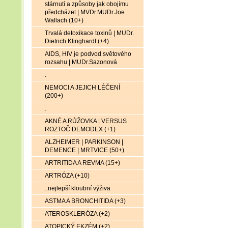
stárnutí a způsoby jak obojímu
předcházet | MVDr.MUDr.Joe
Wallach (10+)
Trvalá detoxikace toxinů | MUDr.
Dietrich Klinghardt (+4)
AIDS, HIV je podvod světového
rozsahu | MUDr.Sazonová
.
NEMOCI A JEJICH LÉČENÍ
(200+)
.
AKNÉ A RŮŽOVKA | VERSUS
ROZTOČ DEMODEX (+1)
ALZHEIMER | PARKINSON |
DEMENCE | MRTVICE (50+)
ARTRITIDA A REVMA (15+)
ARTRÓZA (+10)
..nejlepší kloubní výživa
ASTMA A BRONCHITIDA (+3)
ATEROSKLERÓZA (+2)
ATOPICKÝ EKZÉM (+2)