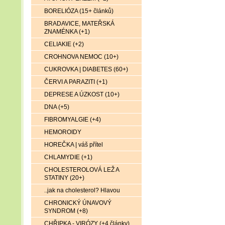
BORELIÓZA (15+ článků)
BRADAVICE, MATEŘSKÁ
ZNAMÉNKA (+1)
CELIAKIE (+2)
CROHNOVA NEMOC (10+)
CUKROVKA | DIABETES (60+)
ČERVI A PARAZITI (+1)
DEPRESE A ÚZKOST (10+)
DNA (+5)
FIBROMYALGIE (+4)
HEMOROIDY
HOREČKA | váš přítel
CHLAMYDIE (+1)
CHOLESTEROLOVÁ LEŽ A
STATINY (20+)
..jak na cholesterol? Hlavou
CHRONICKÝ ÚNAVOVÝ
SYNDROM (+8)
CHŘIPKA - VIRÓZY (+4 články)