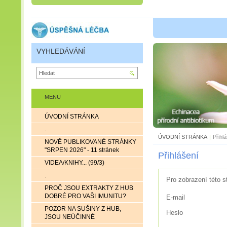
VYHLEDÁVÁNÍ
MENU
ÚVODNÍ STRÁNKA
.
ÚVODNÍ STRÁNKA
|
Přihl
NOVĚ PUBLIKOVANÉ STRÁNKY
"SRPEN 2026" - 11 stránek
Přihlášení
VIDEA/KNIHY... (99/3)
.
Pro zobrazení této s
PROČ JSOU EXTRAKTY Z HUB
DOBRÉ PRO VAŠI IMUNITU?
E-mail
POZOR NA SUŠINY Z HUB,
Heslo
JSOU NEÚČINNÉ