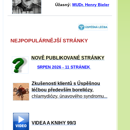
Úžasný:
MUDr. Henry Bieler
NEJPOPULÁRNĚJŠÍ STRÁNKY
NOVĚ PUBLIKOVANÉ STRÁNKY
SRPEN 2026 - 11 STRÁNEK
Zkušenosti klientů s Úspěšnou
léčbou především boreliózy,
chlamydiózy, únavového syndromu...
VIDEA A KNIHY 99/3