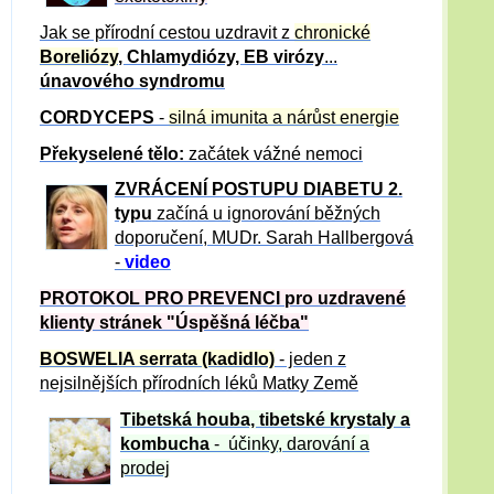
Jak se přírodní cestou uzdravit z
chronické
Boreliózy
, Chlamydiózy, EB virózy
...
únavového syndromu
CORDYCEPS
-
silná imunita a nárůst energie
Překyselené tělo:
začátek vážné nemoci
ZVRÁCE
NÍ POSTUPU DIABETU 2.
typu
začíná u ignorování běžných
doporučení, MUDr. Sarah Hallbergová
-
video
PROTOKOL PRO PREVENCI pro uzdravené
klienty
stránek "Úspěšná léčba"
BOSWELIA serrata (kadidlo)
- jeden z
nejsilnějších přírodních léků Matky Země
Tibetská houba, tibetské
krystaly
a
kombucha
- účinky, darování a
prodej