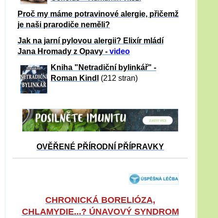
Proč my máme potravinové alergie, přičemž
je naši prarodiče neměli?
Jak na jarní pylovou alergii? Elixír mládí
Jana Hromady z Opavy -
video
Kniha "Netradiční bylinkář" -
Roman Kindl
(212 stran)
OVĚŘENÉ PŘÍRODNÍ PŘÍPRAVKY
CHRONICKÁ BORELIÓZA,
CHLAMYDIE...? ÚNAVOVÝ SYNDROM