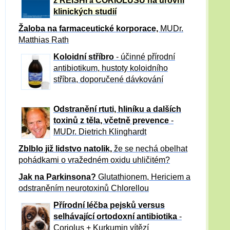
z REISHI
CORIOLUSU
na úrovni
a
klinických studií
Žaloba
na farmaceutické korporace,
MUDr.
Matthias Rath
Koloidní stříbro
- účinné přírodní
antibiotikum,
hustoty koloidního
stříbra, doporučené dávkování
Odstranění rtuti, hliníku a dalších
toxinů z těla, včetně p
revence
-
MUDr. Dietrich Klinghardt
Zblblo již lidstvo natolik,
že se nechá obelhat
pohádkami o vražedném oxidu uhličitém?
Jak na Parkinsona?
Glutathionem, Hericiem a
odstraněním neurotoxinů Chlorellou
Přírodní léčba pejsků versus
selhávající ortodoxní antibiotika
-
Coriolus + Kurkumin vítězí