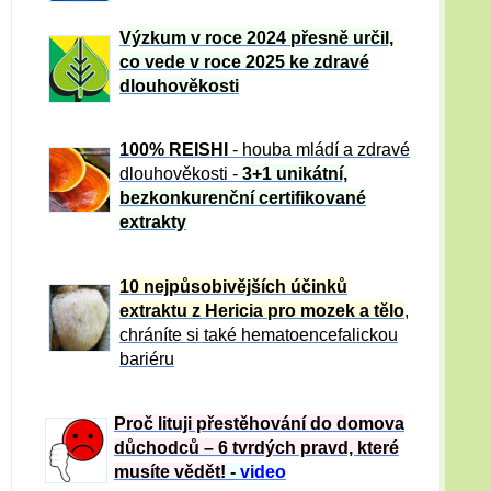
Výzkum v roce 2024 přesně určil,
co vede v roce 2025 ke zdravé
dlouhověkosti
100% REISHI
- houba mládí a zdravé
dlou
h
ověkosti -
3+1 unikátní,
bezkonkurenční certifikované
extrakty
10 nejpůsobivějších účinků
extraktu z Hericia pro mozek a tělo
,
chráníte si také hematoencefalickou
bariéru
Proč lituji přestěhování do domova
důchodců – 6 tvrdých pravd, které
musíte vědět!
-
video