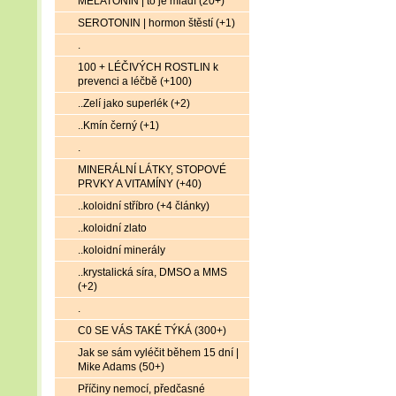
MELATONIN | to je mládí (20+)
SEROTONIN | hormon štěstí (+1)
.
100 + LÉČIVÝCH ROSTLIN k
prevenci a léčbě (+100)
..Zelí jako superlék (+2)
..Kmín černý (+1)
.
MINERÁLNÍ LÁTKY, STOPOVÉ
PRVKY A VITAMÍNY (+40)
..koloidní stříbro (+4 články)
..koloidní zlato
..koloidní minerály
..krystalická síra, DMSO a MMS
(+2)
.
C0 SE VÁS TAKÉ TÝKÁ (300+)
Jak se sám vyléčit během 15 dní |
Mike Adams (50+)
Příčiny nemocí, předčasné