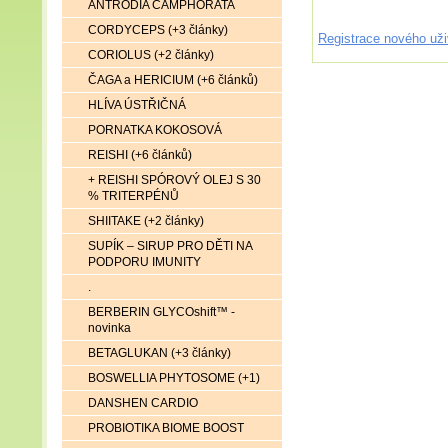
ANTRODIA CAMPHORATA
CORDYCEPS (+3 články)
Registrace nového uži
CORIOLUS (+2 články)
ČAGA a HERICIUM (+6 článků)
HLÍVA ÚSTŘIČNÁ
PORNATKA KOKOSOVÁ
REISHI (+6 článků)
+ REISHI SPÓROVÝ OLEJ S 30
% TRITERPÉNŮ
SHIITAKE (+2 články)
SUPÍK – SIRUP PRO DĚTI NA
PODPORU IMUNITY
.
BERBERIN GLYCOshift™ -
novinka
BETAGLUKAN (+3 články)
BOSWELLIA PHYTOSOME (+1)
DANSHEN CARDIO
PROBIOTIKA BIOME BOOST