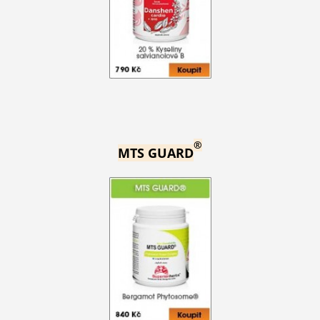
®
MTS GUARD