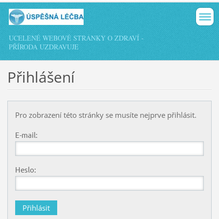
UCELENÉ WEBOVÉ STRÁNKY O ZDRAVÍ -
PŘÍRODA UZDRAVUJE
Přihlášení
Pro zobrazení této stránky se musíte nejprve přihlásit.
E-mail:
Heslo: