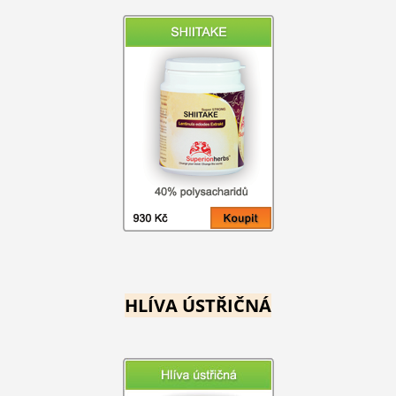
HLÍVA ÚSTŘIČNÁ