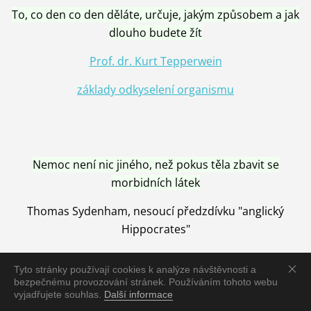
To, co den co den děláte, určuje, jakým způsobem a jak
dlouho budete žít
Prof. dr. Kurt Tepperwein
základy odkyselení organismu
Nemoc není nic jiného, než pokus těla zbavit se
morbidních látek
Thomas Sydenham, nesoucí předzdívku "anglický
Hippocrates"
Tyto stránky používají cookies k analýze návštěvnosti a
bezpečnému provozování stránek. Používáním tohoto webu
vyjadřujete souhlas.
Další informace
Nemoc je vyléčena jen pomocí Přírody, neutralizací a