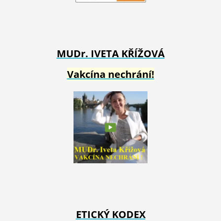
MUDr. IVETA
KŘÍŽOVÁ
Vakcína nechrání!
ETICKÝ KODEX