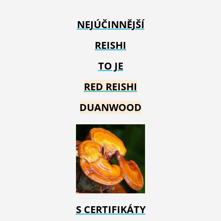
NEJÚČINNĚJŠÍ
REISHI
TO JE
RED REIS
HI
DUANWOOD
S CERTIFIKÁTY