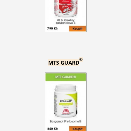
®
MTS GUARD