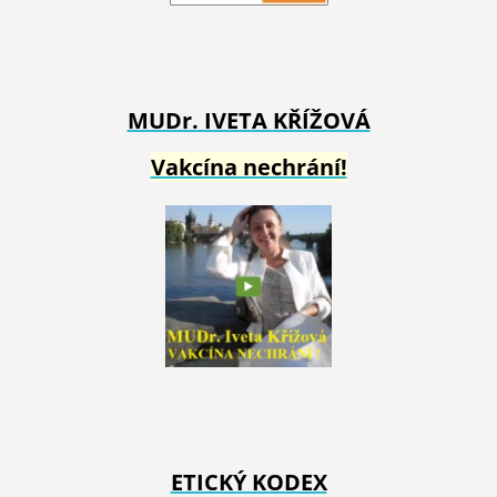
MUDr. IVETA
KŘÍŽOVÁ
Vakcína nechrání!
ETICKÝ KODEX