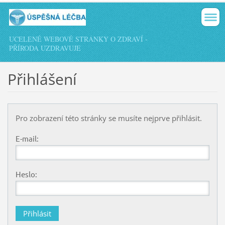
UCELENÉ WEBOVÉ STRÁNKY O ZDRAVÍ -
PŘÍRODA UZDRAVUJE
Přihlášení
Pro zobrazení této stránky se musíte nejprve přihlásit.
E-mail:
Heslo: