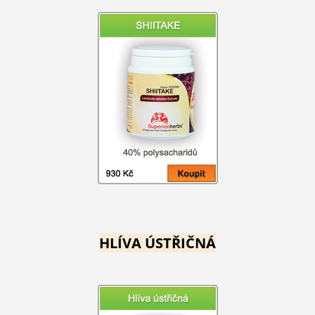
HLÍVA ÚSTŘIČNÁ