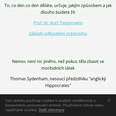
To, co den co den děláte, určuje, jakým způsobem a jak
dlouho budete žít
Prof. dr. Kurt Tepperwein
základy odkyselení organismu
Nemoc není nic jiného, než pokus těla zbavit se
morbidních látek
Thomas Sydenham, nesoucí předzdívku "anglický
Hippocrates"
Tyto stránky používají cookies k analýze návštěvnosti a
bezpečnému provozování stránek. Používáním tohoto webu
vyjadřujete souhlas.
Další informace
Nemoc je vyléčena jen pomocí Přírody, neutralizací a