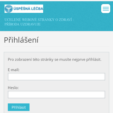
UCELENÉ WEBOVÉ STRÁNKY O ZDRAVÍ -
PŘÍRODA UZDRAVUJE
Přihlášení
Pro zobrazení této stránky se musíte nejprve přihlásit.
E-mail:
Heslo: