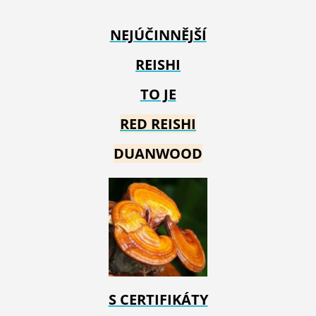
NEJÚČINNĚJŠÍ
REISHI
TO JE
RED REIS
HI
DUANWOOD
S CERTIFIKÁTY