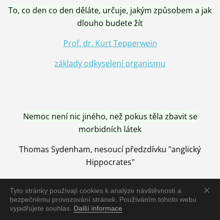
To, co den co den děláte, určuje, jakým způsobem a jak
dlouho budete žít
Prof. dr. Kurt Tepperwein
základy odkyselení organismu
Nemoc není nic jiného, než pokus těla zbavit se
morbidních látek
Thomas Sydenham, nesoucí předzdívku "anglický
Hippocrates"
Tyto stránky používají cookies k analýze návštěvnosti a
bezpečnému provozování stránek. Používáním tohoto webu
vyjadřujete souhlas.
Další informace
Nemoc je vyléčena jen pomocí Přírody, neutralizací a