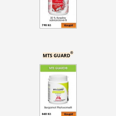
®
MTS GUARD