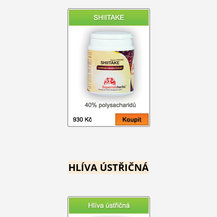
HLÍVA ÚSTŘIČNÁ