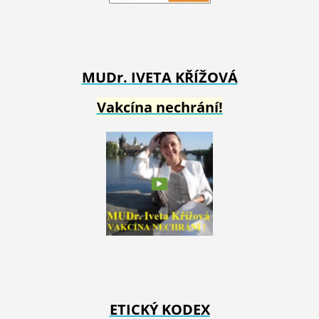
MUDr. IVETA
KŘÍŽOVÁ
Vakcína nechrání!
ETICKÝ KODEX