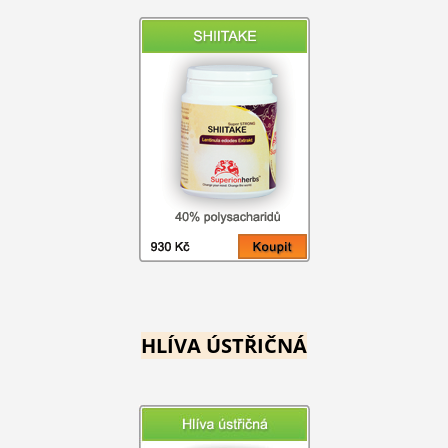
HLÍVA ÚSTŘIČNÁ