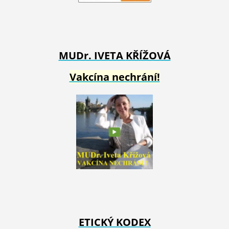
MUDr. IVETA
KŘÍŽOVÁ
Vakcína nechrání!
ETICKÝ KODEX