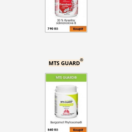
®
MTS GUARD