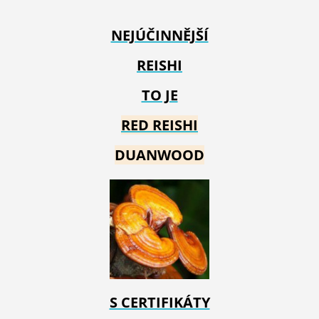
NEJÚČINNĚJŠÍ
REISHI
TO JE
RED REIS
HI
DUANWOOD
S CERTIFIKÁTY