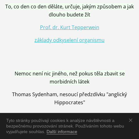
To, co den co den děláte, určuje, jakým způsobem a jak
dlouho budete žít
Prof. dr. Kurt Tepperwein
základy odkyselení organismu
Nemoc není nic jiného, než pokus těla zbavit se
morbidních látek
Thomas Sydenham, nesoucí předzdívku "anglický
Hippocrates"
Tyto stránky používají cookies k analýze návštěvnosti a
bezpečnému provozování stránek. Používáním tohoto webu
vyjadřujete souhlas.
Další informace
Nemoc je vyléčena jen pomocí Přírody, neutralizací a