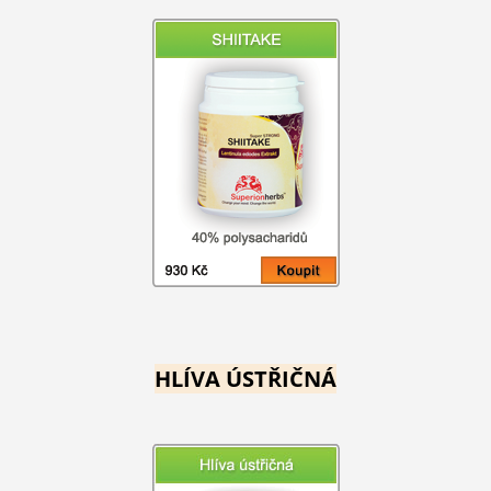
HLÍVA ÚSTŘIČNÁ