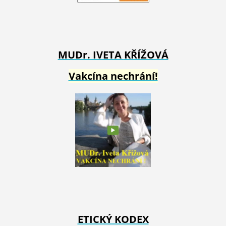
MUDr. IVETA
KŘÍŽOVÁ
Vakcína nechrání!
ETICKÝ KODEX