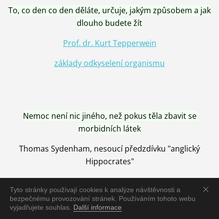
To, co den co den děláte, určuje, jakým způsobem a jak
dlouho budete žít
Prof. dr. Kurt Tepperwein
základy odkyselení organismu
Nemoc není nic jiného, než pokus těla zbavit se
morbidních látek
Thomas Sydenham, nesoucí předzdívku "anglický
Hippocrates"
Tyto stránky používají cookies k analýze návštěvnosti a
bezpečnému provozování stránek. Používáním tohoto webu
vyjadřujete souhlas.
Další informace
Nemoc je vyléčena jen pomocí Přírody, neutralizací a