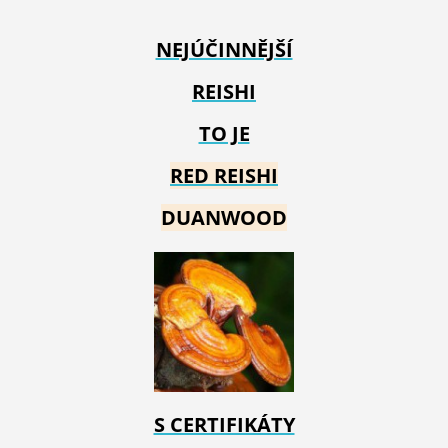
NEJÚČINNĚJŠÍ
REISHI
TO JE
RED REIS
HI
DUANWOOD
S CERTIFIKÁTY