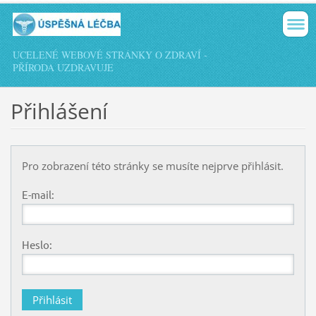
UCELENÉ WEBOVÉ STRÁNKY O ZDRAVÍ -
PŘÍRODA UZDRAVUJE
Přihlášení
Pro zobrazení této stránky se musíte nejprve přihlásit.
E-mail:
Heslo: