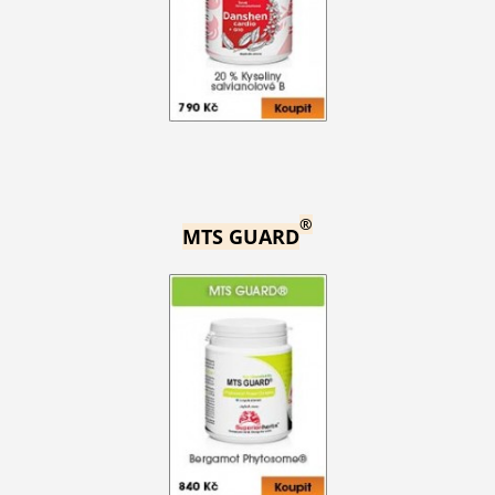
®
MTS GUARD