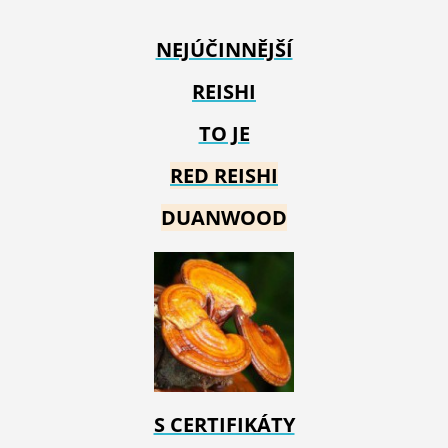
NEJÚČINNĚJŠÍ
REISHI
TO JE
RED REIS
HI
DUANWOOD
S CERTIFIKÁTY