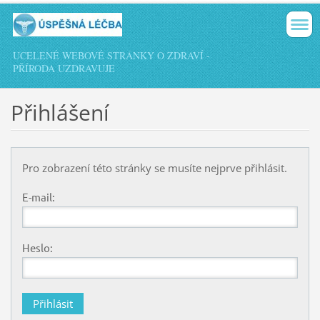
UCELENÉ WEBOVÉ STRÁNKY O ZDRAVÍ -
PŘÍRODA UZDRAVUJE
Přihlášení
Pro zobrazení této stránky se musíte nejprve přihlásit.
E-mail:
Heslo: