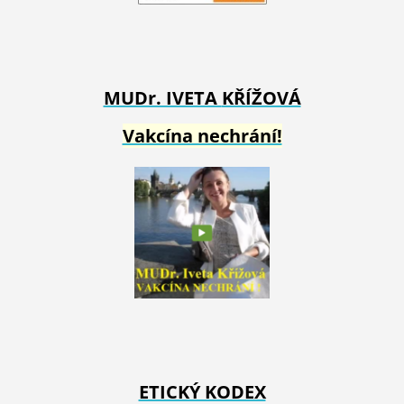
MUDr. IVETA
KŘÍŽOVÁ
Vakcína nechrání!
ETICKÝ KODEX