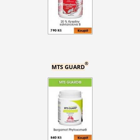
®
MTS GUARD