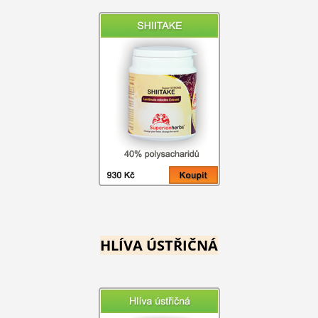
HLÍVA ÚSTŘIČNÁ