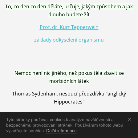
To, co den co den děláte, určuje, jakým způsobem a jak
dlouho budete žít
Prof. dr. Kurt Tepperwein
základy odkyselení organismu
Nemoc není nic jiného, než pokus těla zbavit se
morbidních látek
Thomas Sydenham, nesoucí předzdívku "anglický
Hippocrates"
Tyto stránky používají cookies k analýze návštěvnosti a
bezpečnému provozování stránek. Používáním tohoto webu
vyjadřujete souhlas.
Další informace
Nemoc je vyléčena jen pomocí Přírody, neutralizací a