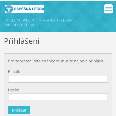
UCELENÉ WEBOVÉ STRÁNKY O ZDRAVÍ -
PŘÍRODA UZDRAVUJE
Přihlášení
Pro zobrazení této stránky se musíte nejprve přihlásit.
E-mail:
Heslo: