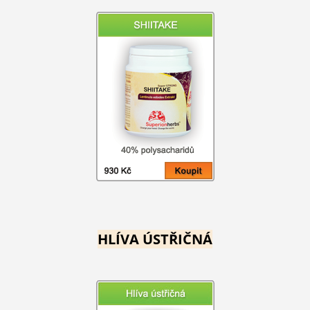
HLÍVA ÚSTŘIČNÁ