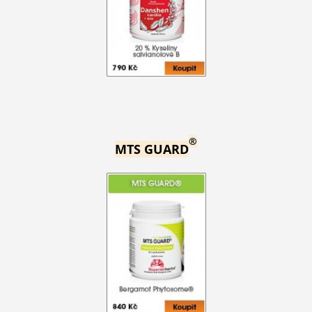
®
MTS GUARD