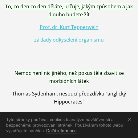
To, co den co den děláte, určuje, jakým způsobem a jak
dlouho budete žít
Prof. dr. Kurt Tepperwein
základy odkyselení organismu
Nemoc není nic jiného, než pokus těla zbavit se
morbidních látek
Thomas Sydenham, nesoucí předzdívku "anglický
Hippocrates"
Tyto stránky používají cookies k analýze návštěvnosti a
bezpečnému provozování stránek. Používáním tohoto webu
vyjadřujete souhlas.
Další informace
Nemoc je vyléčena jen pomocí Přírody, neutralizací a