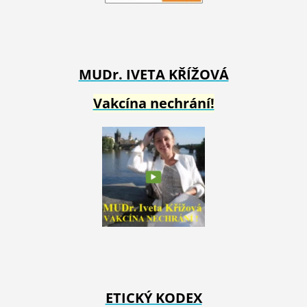
MUDr. IVETA
KŘÍŽOVÁ
Vakcína nechrání!
ETICKÝ KODEX