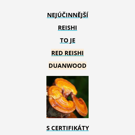
NEJÚČINNĚJŠÍ
REISHI
TO JE
RED REIS
HI
DUANWOOD
S CERTIFIKÁTY