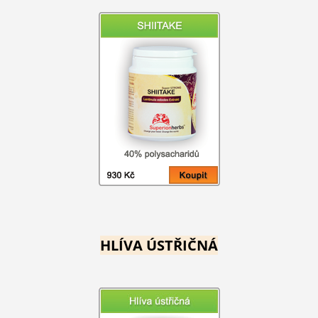
HLÍVA ÚSTŘIČNÁ