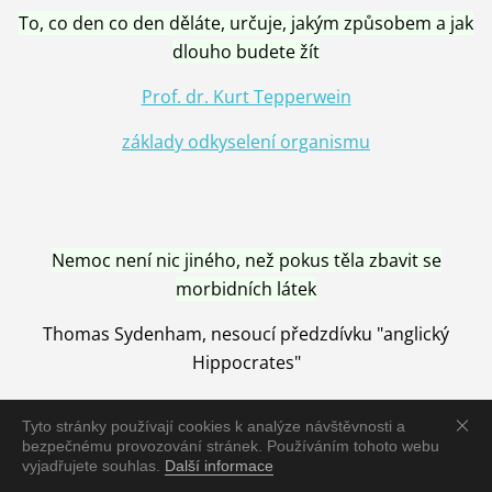
To, co den co den děláte, určuje, jakým způsobem a jak
dlouho budete žít
Prof. dr. Kurt Tepperwein
základy odkyselení organismu
Nemoc není nic jiného, než pokus těla zbavit se
morbidních látek
Thomas Sydenham, nesoucí předzdívku "anglický
Hippocrates"
Tyto stránky používají cookies k analýze návštěvnosti a
bezpečnému provozování stránek. Používáním tohoto webu
vyjadřujete souhlas.
Další informace
Nemoc je vyléčena jen pomocí Přírody, neutralizací a