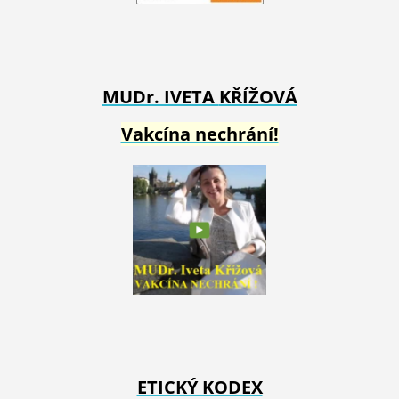
MUDr. IVETA
KŘÍŽOVÁ
Vakcína nechrání!
ETICKÝ KODEX