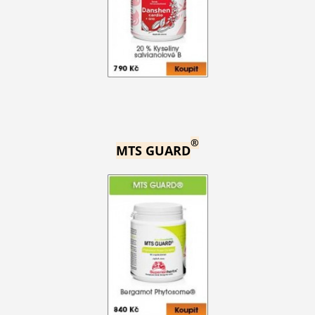
®
MTS GUARD