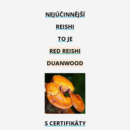
NEJÚČINNĚJŠÍ
REISHI
TO JE
RED REIS
HI
DUANWOOD
S CERTIFIKÁTY