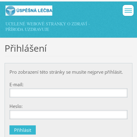
UCELENÉ WEBOVÉ STRÁNKY O ZDRAVÍ -
PŘÍRODA UZDRAVUJE
Přihlášení
Pro zobrazení této stránky se musíte nejprve přihlásit.
E-mail:
Heslo: