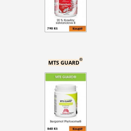
®
MTS GUARD