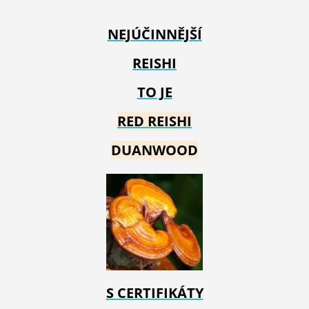
NEJÚČINNĚJŠÍ
REISHI
TO JE
RED REIS
HI
DUANWOOD
S CERTIFIKÁTY