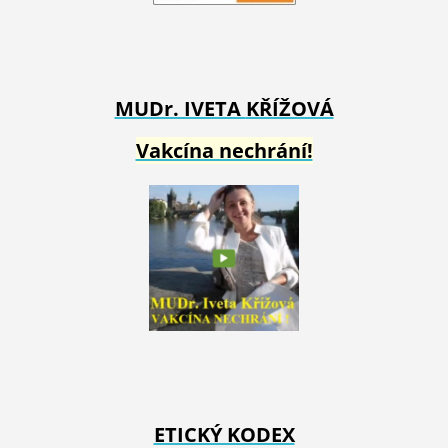
MUDr. IVETA
KŘÍŽOVÁ
Vakcína nechrání!
ETICKÝ KODEX