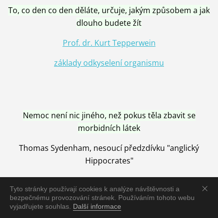
To, co den co den děláte, určuje, jakým způsobem a jak
dlouho budete žít
Prof. dr. Kurt Tepperwein
základy odkyselení organismu
Nemoc není nic jiného, než pokus těla zbavit se
morbidních látek
Thomas Sydenham, nesoucí předzdívku "anglický
Hippocrates"
Tyto stránky používají cookies k analýze návštěvnosti a
bezpečnému provozování stránek. Používáním tohoto webu
vyjadřujete souhlas.
Další informace
Nemoc je vyléčena jen pomocí Přírody, neutralizací a