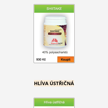
HLÍVA ÚSTŘIČNÁ