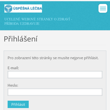
UCELENÉ WEBOVÉ STRÁNKY O ZDRAVÍ -
PŘÍRODA UZDRAVUJE
Přihlášení
Pro zobrazení této stránky se musíte nejprve přihlásit.
E-mail:
Heslo: