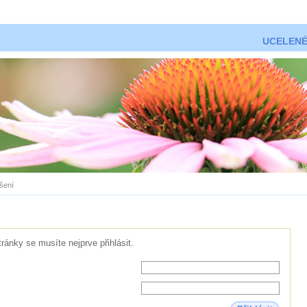
UCELENÉ
ášení
tránky se musíte nejprve přihlásit.