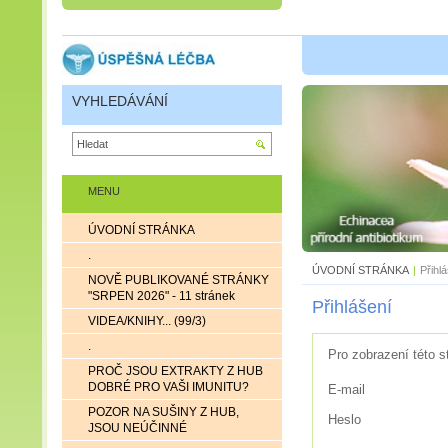
VYHLEDÁVÁNÍ
MENU
ÚVODNÍ STRÁNKA
.
ÚVODNÍ STRÁNKA
|
Přihl
NOVĚ PUBLIKOVANÉ STRÁNKY
"SRPEN 2026" - 11 stránek
Přihlášení
VIDEA/KNIHY... (99/3)
.
Pro zobrazení této s
PROČ JSOU EXTRAKTY Z HUB
DOBRÉ PRO VAŠI IMUNITU?
E-mail
POZOR NA SUŠINY Z HUB,
Heslo
JSOU NEÚČINNÉ