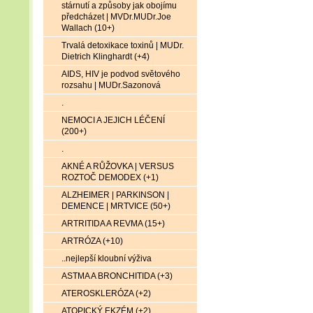
stárnutí a způsoby jak obojímu
předcházet | MVDr.MUDr.Joe
Wallach (10+)
Trvalá detoxikace toxinů | MUDr.
Dietrich Klinghardt (+4)
AIDS, HIV je podvod světového
rozsahu | MUDr.Sazonová
.
NEMOCI A JEJICH LÉČENÍ
(200+)
.
AKNÉ A RŮŽOVKA | VERSUS
ROZTOČ DEMODEX (+1)
ALZHEIMER | PARKINSON |
DEMENCE | MRTVICE (50+)
ARTRITIDA A REVMA (15+)
ARTRÓZA (+10)
..nejlepší kloubní výživa
ASTMA A BRONCHITIDA (+3)
ATEROSKLERÓZA (+2)
ATOPICKÝ EKZÉM (+2)