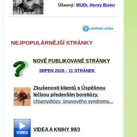
Úžasný:
MUDr. Henry Bieler
NEJPOPULÁRNĚJŠÍ STRÁNKY
NOVĚ PUBLIKOVANÉ STRÁNKY
SRPEN 2026 - 11 STRÁNEK
Zkušenosti klientů s Úspěšnou
léčbou především boreliózy,
chlamydiózy, únavového syndromu...
VIDEA A KNIHY 99/3