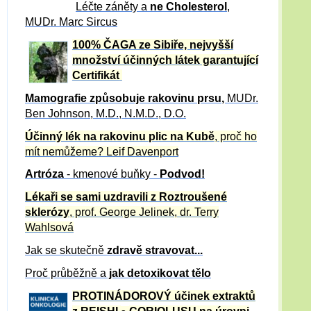
Léčte záněty a
ne Cholesterol
,
MUDr. Marc Sircus
100% ČAGA ze Sibiře, nejvyšší
množství účinných látek garantující
Certifikát
Mamografie způsobuje rakovinu prsu
,
MUDr.
Ben Johnson, M.D., N.M.D., D.O.
Účinný
lék na
rakovinu plic na Kubě
, proč ho
mít nemůžeme?
Leif Davenport
Artróza
- kmenové buňky -
Podvod!
Lékaři se sami uzdravili z Roztroušené
sklerózy
, prof. George Jelinek, dr. Terry
Wahlsová
Jak se skutečně
zdravě
stravovat...
Proč průběžně a
jak detoxikovat tělo
PROTINÁDOROVÝ účinek extraktů