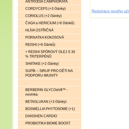
ANTRODIA CAMPHORATA
CORDYCEPS (+3 články)
Registrace nového uži
CORIOLUS (+2 články)
ČAGA a HERICIUM (+6 článků)
HLÍVA ÚSTŘIČNÁ
PORNATKA KOKOSOVÁ
REISHI (+6 článků)
+ REISHI SPÓROVÝ OLEJ S 30
% TRITERPÉNŮ
SHIITAKE (+2 články)
SUPÍK – SIRUP PRO DĚTI NA
PODPORU IMUNITY
.
BERBERIN GLYCOshift™ -
novinka
BETAGLUKAN (+3 články)
BOSWELLIA PHYTOSOME (+1)
DANSHEN CARDIO
PROBIOTIKA BIOME BOOST