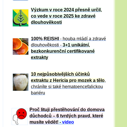
Výzkum v roce 2024 přesně určil,
co vede v roce 2025 ke zdravé
dlouhověkosti
100% REISHI
- houba mládí a zdravé
dlou
h
ověkosti -
3+1 unikátní,
bezkonkurenční certifikované
extrakty
10 nejpůsobivějších účinků
extraktu z Hericia pro mozek a tělo
,
chráníte si také hematoencefalickou
bariéru
Proč lituji přestěhování do domova
důchodců – 6 tvrdých pravd, které
musíte vědět!
-
video