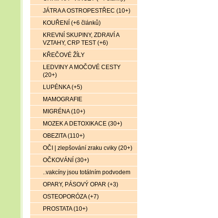
JÁTRA A OSTROPESTŘEC (10+)
KOUŘENÍ (+6 článků)
KREVNÍ SKUPINY, ZDRAVÍ A
VZTAHY, CRP TEST (+6)
KŘEČOVÉ ŽÍLY
LEDVINY A MOČOVÉ CESTY
(20+)
LUPÉNKA (+5)
MAMOGRAFIE
MIGRÉNA (10+)
MOZEK A DETOXIKACE (30+)
OBEZITA (110+)
OČI | zlepšování zraku cviky (20+)
OČKOVÁNÍ (30+)
..vakcíny jsou totálním podvodem
OPARY, PÁSOVÝ OPAR (+3)
OSTEOPORÓZA (+7)
PROSTATA (10+)