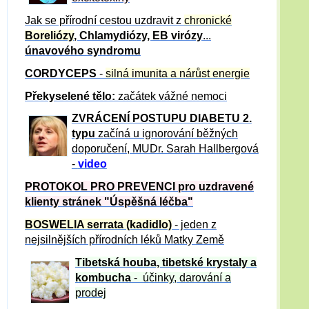
Jak se přírodní cestou uzdravit z
chronické
Boreliózy
, Chlamydiózy, EB virózy
...
únavového syndromu
CORDYCEPS
-
silná imunita a nárůst energie
Překyselené tělo:
začátek vážné nemoci
ZVRÁCE
NÍ POSTUPU DIABETU 2.
typu
začíná u ignorování běžných
doporučení, MUDr. Sarah Hallbergová
-
video
PROTOKOL PRO PREVENCI pro uzdravené
klienty
stránek "Úspěšná léčba"
BOSWELIA serrata (kadidlo)
- jeden z
nejsilnějších přírodních léků Matky Země
Tibetská houba, tibetské
krystaly
a
kombucha
- účinky, darování a
prodej