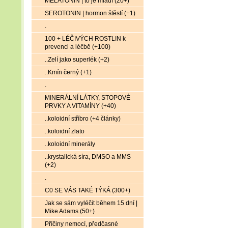
MELATONIN | to je mládí (20+)
SEROTONIN | hormon štěstí (+1)
.
100 + LÉČIVÝCH ROSTLIN k
prevenci a léčbě (+100)
..Zelí jako superlék (+2)
..Kmín černý (+1)
.
MINERÁLNÍ LÁTKY, STOPOVÉ
PRVKY A VITAMÍNY (+40)
..koloidní stříbro (+4 články)
..koloidní zlato
..koloidní minerály
..krystalická síra, DMSO a MMS
(+2)
.
C0 SE VÁS TAKÉ TÝKÁ (300+)
Jak se sám vyléčit během 15 dní |
Mike Adams (50+)
Příčiny nemocí, předčasné