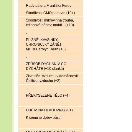
Rady pátera Františka Ferdy
Škodlivost GMO potravin (10+)
Škodlivost: mikrovlnná trouba,
teflonová pánev, mobil... (+19)
.
PLÍSNĚ, KVASINKY,
CHRONICJKÝ ZÁNĚT |
MUDr.Carolyn Dean (+3)
.
ZPŮSOB DÝCHÁNÍ A CO
DÝCHÁTE (+10 článků)
Zkvalitění vzduchu v domácnosti |
Čistička vzduchu (+2)
.
PŘEKYSELENÉ TĚLO (+4)
.
OBČASNÁ HLADOVKA (20+)
K čemu je dobrý půst
.