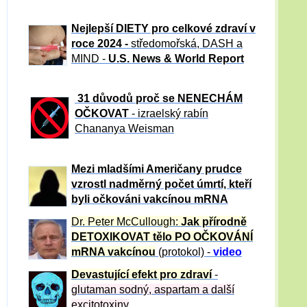
Nejlepší DIETY pro celkové zdraví v
roce 2024 -
středomořská, DASH a
MIND -
U.S. News & World Report
31 důvod
ů proč se NENECHÁM
OČKOVAT
- izraelský rabín
Chananya Weisman
Mezi mladšími Američany prudce
vzrostl nadměrný počet úmrtí, kteří
byli očkováni vakcínou mRNA
Dr. Peter
McCullough:
Jak přírodně
DETOXIKOVAT tělo PO OČKOVÁNÍ
mRNA vakcínou
(protokol) -
video
Devastující efekt pro zdraví
-
glutaman sodný, aspartam a další
excitotoxiny