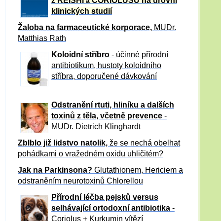
z REISHI
CORIOLUSU
na úrovni
a
klinických studií
Žaloba
na farmaceutické korporace,
MUDr.
Matthias Rath
Koloidní stříbro
- účinné přírodní
antibiotikum,
hustoty koloidního
stříbra, doporučené dávkování
Odstranění rtuti, hliníku a dalších
toxinů z těla, včetně p
revence
-
MUDr. Dietrich Klinghardt
Zblblo již lidstvo natolik,
že se nechá obelhat
pohádkami o vražedném oxidu uhličitém?
Jak na Parkinsona?
Glutathionem, Hericiem a
odstraněním neurotoxinů Chlorellou
Přírodní léčba pejsků versus
selhávající ortodoxní antibiotika
-
Coriolus + Kurkumin vítězí