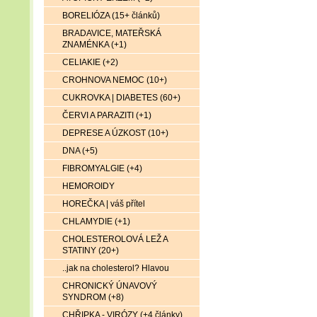
BORELIÓZA (15+ článků)
BRADAVICE, MATEŘSKÁ
ZNAMÉNKA (+1)
CELIAKIE (+2)
CROHNOVA NEMOC (10+)
CUKROVKA | DIABETES (60+)
ČERVI A PARAZITI (+1)
DEPRESE A ÚZKOST (10+)
DNA (+5)
FIBROMYALGIE (+4)
HEMOROIDY
HOREČKA | váš přítel
CHLAMYDIE (+1)
CHOLESTEROLOVÁ LEŽ A
STATINY (20+)
..jak na cholesterol? Hlavou
CHRONICKÝ ÚNAVOVÝ
SYNDROM (+8)
CHŘIPKA - VIRÓZY (+4 články)