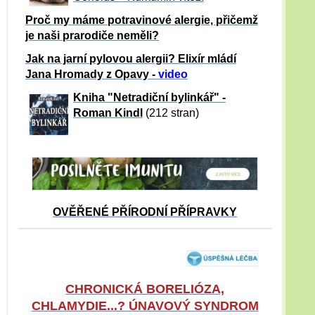
Proč my máme potravinové alergie, přičemž
je naši prarodiče neměli?
Jak na jarní pylovou alergii? Elixír mládí
Jana Hromady z Opavy -
video
Kniha "Netradiční bylinkář" -
Roman Kindl
(212 stran)
OVĚŘENÉ PŘÍRODNÍ PŘÍPRAVKY
CHRONICKÁ BORELIÓZA,
CHLAMYDIE...? ÚNAVOVÝ SYNDROM