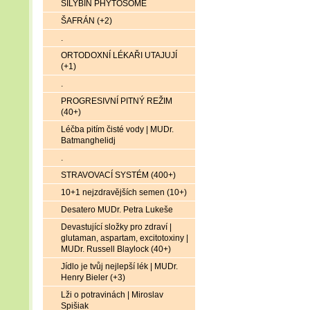
SILYBIN PHYTOSOME
ŠAFRÁN (+2)
.
ORTODOXNÍ LÉKAŘI UTAJUJÍ
(+1)
.
PROGRESIVNÍ PITNÝ REŽIM
(40+)
Léčba pitím čisté vody | MUDr.
Batmanghelidj
.
STRAVOVACÍ SYSTÉM (400+)
10+1 nejzdravějších semen (10+)
Desatero MUDr. Petra Lukeše
Devastující složky pro zdraví |
glutaman, aspartam, excitotoxiny |
MUDr. Russell Blaylock (40+)
Jídlo je tvůj nejlepší lék | MUDr.
Henry Bieler (+3)
Lži o potravinách | Miroslav
Spišiak