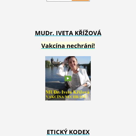
MUDr. IVETA
KŘÍŽOVÁ
Vakcína nechrání!
ETICKÝ KODEX