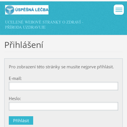
UCELENÉ WEBOVÉ STRÁNKY O ZDRAVÍ -
PŘÍRODA UZDRAVUJE
Přihlášení
Pro zobrazení této stránky se musíte nejprve přihlásit.
E-mail:
Heslo: