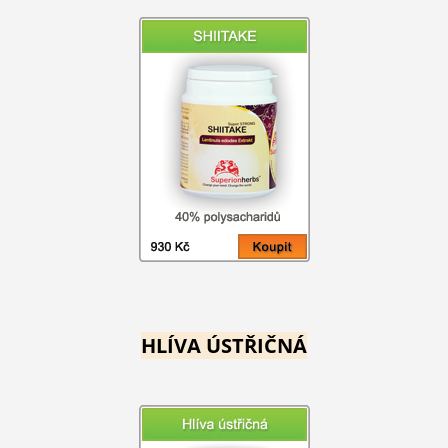
HLÍVA ÚSTŘIČNÁ