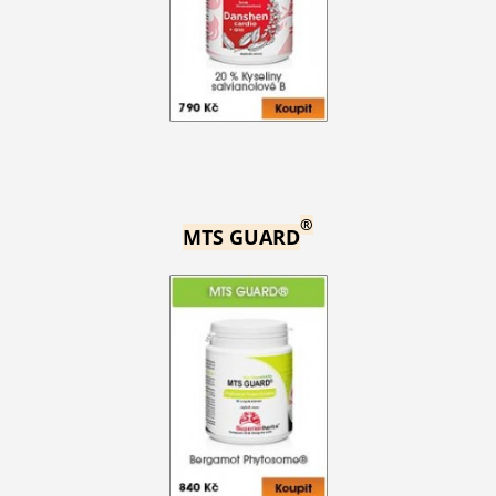
®
MTS GUARD