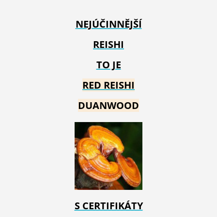
NEJÚČINNĚJŠÍ
REISHI
TO JE
RED REIS
HI
DUANWOOD
S CERTIFIKÁTY