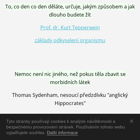
To, co den co den děláte, určuje, jakým způsobem a jak
dlouho budete žít
Prof. dr. Kurt Tepperwein
základy odkyselení organismu
Nemoc není nic jiného, než pokus těla zbavit se
morbidních látek
Thomas Sydenham, nesoucí předzdívku "anglický
Hippocrates"
Tyto stránky používají cookies k analýze návštěvnosti a
bezpečnému provozování stránek. Používáním tohoto webu
vyjadřujete souhlas.
Další informace
Nemoc je vyléčena jen pomocí Přírody, neutralizací a