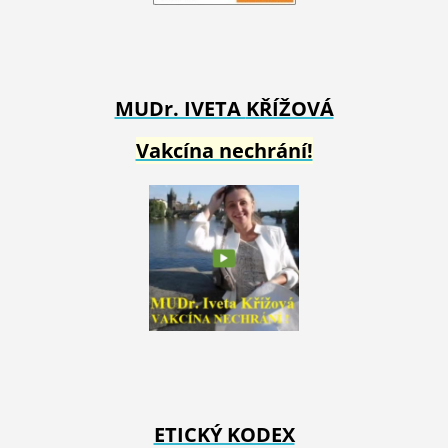
MUDr. IVETA
KŘÍŽOVÁ
Vakcína nechrání!
ETICKÝ KODEX