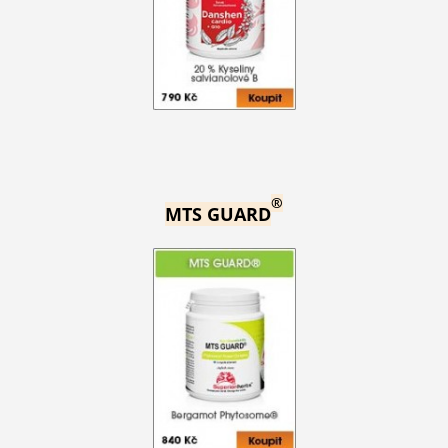
®
MTS GUARD