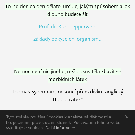
To, co den co den děláte, určuje, jakým způsobem a jak
dlouho budete žít
Prof. dr. Kurt Tepperwein
základy odkyselení organismu
Nemoc není nic jiného, než pokus těla zbavit se
morbidních látek
Thomas Sydenham, nesoucí předzdívku "anglický
Hippocrates"
Tyto stránky používají cookies k analýze návštěvnosti a
bezpečnému provozování stránek. Používáním tohoto webu
vyjadřujete souhlas.
Další informace
Nemoc je vyléčena jen pomocí Přírody, neutralizací a