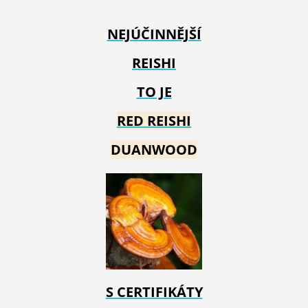
NEJÚČINNĚJŠÍ
REISHI
TO JE
RED REIS
HI
DUANWOOD
S CERTIFIKÁTY