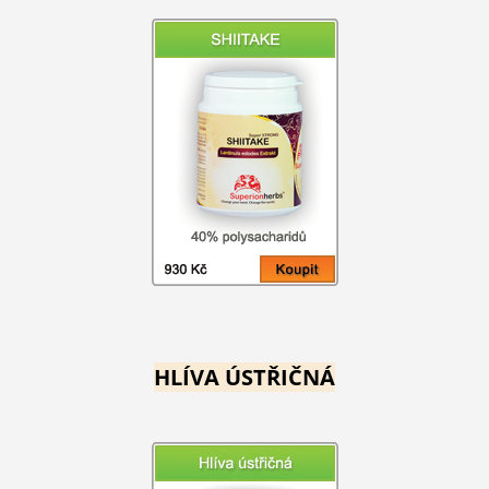
HLÍVA ÚSTŘIČNÁ