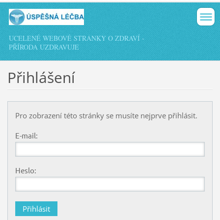
UCELENÉ WEBOVÉ STRÁNKY O ZDRAVÍ -
PŘÍRODA UZDRAVUJE
Přihlášení
Pro zobrazení této stránky se musíte nejprve přihlásit.
E-mail:
Heslo: