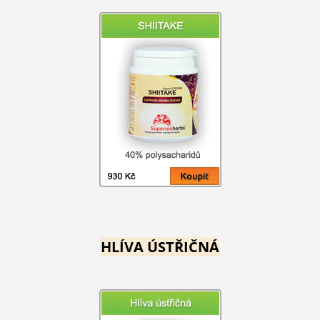
HLÍVA ÚSTŘIČNÁ