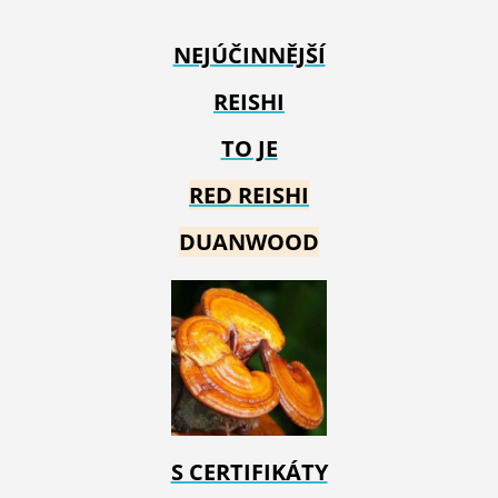
NEJÚČINNĚJŠÍ
REISHI
TO JE
RED REIS
HI
DUANWOOD
S CERTIFIKÁTY