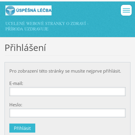
UCELENÉ WEBOVÉ STRÁNKY O ZDRAVÍ -
PŘÍRODA UZDRAVUJE
Přihlášení
Pro zobrazení této stránky se musíte nejprve přihlásit.
E-mail:
Heslo: