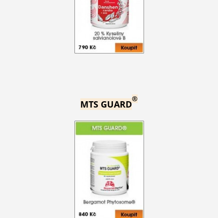
®
MTS GUARD