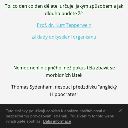
To, co den co den děláte, určuje, jakým způsobem a jak
dlouho budete žít
Prof. dr. Kurt Tepperwein
základy odkyselení organismu
Nemoc není nic jiného, než pokus těla zbavit se
morbidních látek
Thomas Sydenham, nesoucí předzdívku "anglický
Hippocrates"
Tyto stránky používají cookies k analýze návštěvnosti a
bezpečnému provozování stránek. Používáním tohoto webu
vyjadřujete souhlas.
Další informace
Nemoc je vyléčena jen pomocí Přírody, neutralizací a