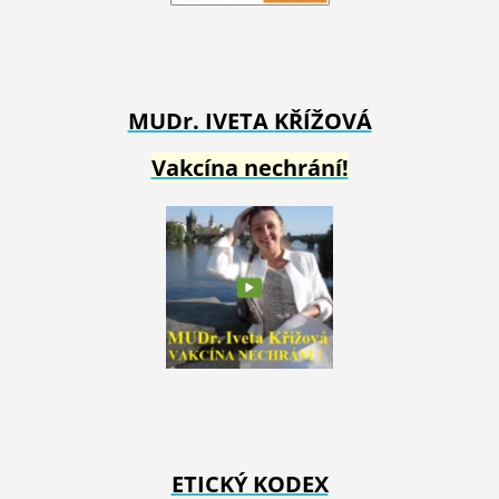
MUDr. IVETA
KŘÍŽOVÁ
Vakcína nechrání!
ETICKÝ KODEX