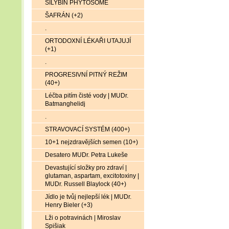
SILYBIN PHYTOSOME
ŠAFRÁN (+2)
.
ORTODOXNÍ LÉKAŘI UTAJUJÍ
(+1)
.
PROGRESIVNÍ PITNÝ REŽIM
(40+)
Léčba pitím čisté vody | MUDr.
Batmanghelidj
.
STRAVOVACÍ SYSTÉM (400+)
10+1 nejzdravějších semen (10+)
Desatero MUDr. Petra Lukeše
Devastující složky pro zdraví |
glutaman, aspartam, excitotoxiny |
MUDr. Russell Blaylock (40+)
Jídlo je tvůj nejlepší lék | MUDr.
Henry Bieler (+3)
Lži o potravinách | Miroslav
Spišiak