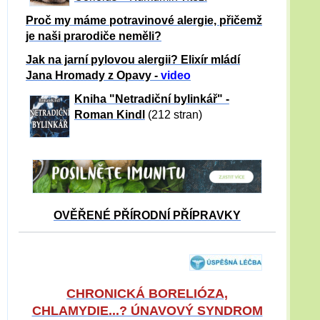
Proč my máme potravinové alergie, přičemž
je naši prarodiče neměli?
Jak na jarní pylovou alergii? Elixír mládí
Jana Hromady z Opavy -
video
Kniha "Netradiční bylinkář" -
Roman Kindl
(212 stran)
OVĚŘENÉ PŘÍRODNÍ PŘÍPRAVKY
CHRONICKÁ BORELIÓZA,
CHLAMYDIE...? ÚNAVOVÝ SYNDROM