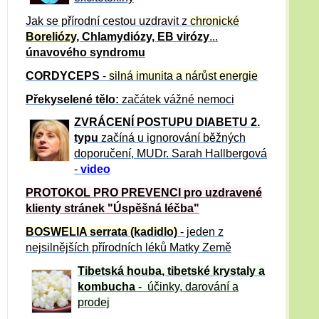
Jak se přírodní cestou uzdravit z
chronické
Boreliózy
, Chlamydiózy, EB virózy
...
únavového syndromu
CORDYCEPS
-
silná imunita a nárůst energie
Překyselené tělo:
začátek vážné nemoci
ZVRÁCE
NÍ POSTUPU DIABETU 2.
typu
začíná u ignorování běžných
doporučení, MUDr. Sarah Hallbergová
-
video
PROTOKOL PRO PREVENCI pro uzdravené
klienty
stránek "Úspěšná léčba"
BOSWELIA serrata (kadidlo)
- jeden z
nejsilnějších přírodních léků Matky Země
Tibetská houba, tibetské
krystaly
a
kombucha
- účinky, darování a
prodej