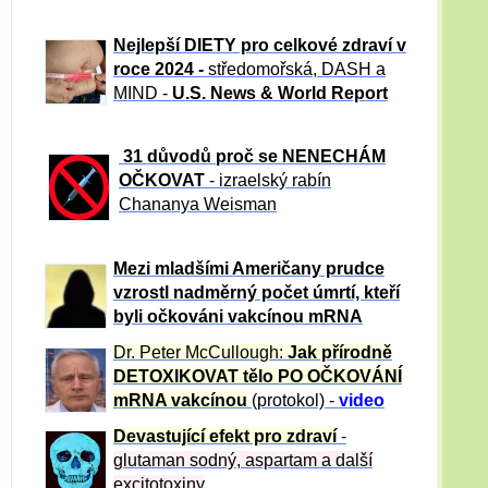
Nejlepší DIETY pro celkové zdraví v
roce 2024 -
středomořská, DASH a
MIND -
U.S. News & World Report
31 důvod
ů proč se NENECHÁM
OČKOVAT
- izraelský rabín
Chananya Weisman
Mezi mladšími Američany prudce
vzrostl nadměrný počet úmrtí, kteří
byli očkováni vakcínou mRNA
Dr. Peter
McCullough:
Jak přírodně
DETOXIKOVAT tělo PO OČKOVÁNÍ
mRNA vakcínou
(protokol) -
video
Devastující efekt pro zdraví
-
glutaman sodný, aspartam a další
excitotoxiny