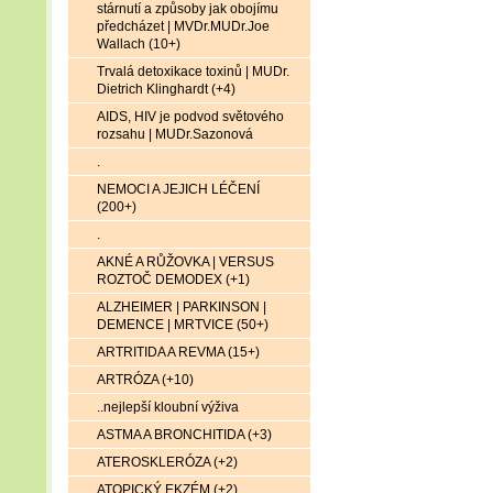
stárnutí a způsoby jak obojímu
předcházet | MVDr.MUDr.Joe
Wallach (10+)
Trvalá detoxikace toxinů | MUDr.
Dietrich Klinghardt (+4)
AIDS, HIV je podvod světového
rozsahu | MUDr.Sazonová
.
NEMOCI A JEJICH LÉČENÍ
(200+)
.
AKNÉ A RŮŽOVKA | VERSUS
ROZTOČ DEMODEX (+1)
ALZHEIMER | PARKINSON |
DEMENCE | MRTVICE (50+)
ARTRITIDA A REVMA (15+)
ARTRÓZA (+10)
..nejlepší kloubní výživa
ASTMA A BRONCHITIDA (+3)
ATEROSKLERÓZA (+2)
ATOPICKÝ EKZÉM (+2)