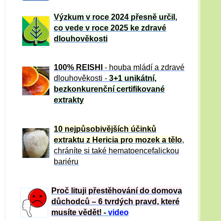
Výzkum v roce 2024 přesně určil,
co vede v roce 2025 ke zdravé
dlouhověkosti
100% REISHI
- houba mládí a zdravé
dlou
h
ověkosti -
3+1 unikátní,
bezkonkurenční certifikované
extrakty
10 nejpůsobivějších účinků
extraktu z Hericia pro mozek a tělo
,
chráníte si také hematoencefalickou
bariéru
Proč lituji přestěhování do domova
důchodců – 6 tvrdých pravd, které
musíte vědět!
-
video