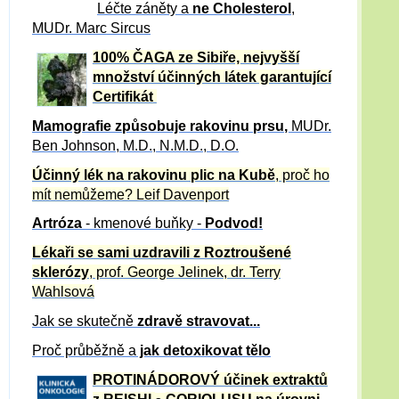
Léčte záněty a
ne Cholesterol
,
MUDr. Marc Sircus
100% ČAGA ze Sibiře, nejvyšší
množství účinných látek garantující
Certifikát
Mamografie způsobuje rakovinu prsu
,
MUDr.
Ben Johnson, M.D., N.M.D., D.O.
Účinný
lék na
rakovinu plic na Kubě
, proč ho
mít nemůžeme?
Leif Davenport
Artróza
- kmenové buňky -
Podvod!
Lékaři se sami uzdravili z Roztroušené
sklerózy
, prof. George Jelinek, dr. Terry
Wahlsová
Jak se skutečně
zdravě
stravovat...
Proč průběžně a
jak detoxikovat tělo
PROTINÁDOROVÝ účinek extraktů