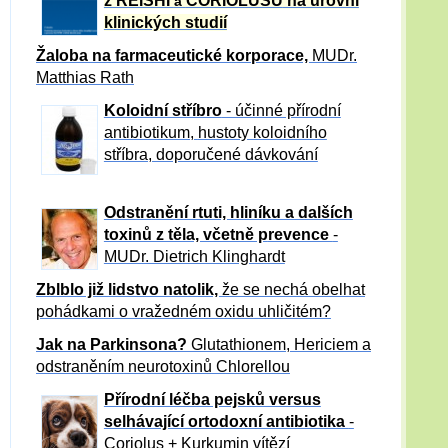
z REISHI
CORIOLUSU
na úrovni
a
klinických studií
Žaloba
na farmaceutické korporace,
MUDr.
Matthias Rath
Koloidní stříbro
- účinné přírodní
antibiotikum,
hustoty koloidního
stříbra, doporučené dávkování
Odstranění rtuti, hliníku a dalších
toxinů z těla, včetně p
revence
-
MUDr. Dietrich Klinghardt
Zblblo již lidstvo natolik,
že se nechá obelhat
pohádkami o vražedném oxidu uhličitém?
Jak na Parkinsona?
Glutathionem, Hericiem a
odstraněním neurotoxinů Chlorellou
Přírodní léčba pejsků versus
selhávající ortodoxní antibiotika
-
Coriolus + Kurkumin vítězí