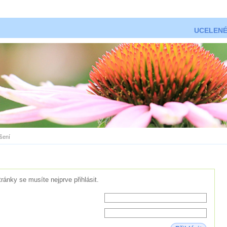
UCELENÉ
ášení
tránky se musíte nejprve přihlásit.