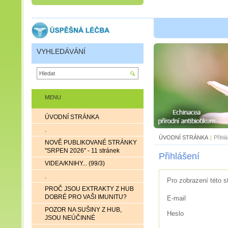
VYHLEDÁVÁNÍ
MENU
ÚVODNÍ STRÁNKA
.
ÚVODNÍ STRÁNKA
|
Přihl
NOVĚ PUBLIKOVANÉ STRÁNKY
"SRPEN 2026" - 11 stránek
Přihlášení
VIDEA/KNIHY... (99/3)
.
Pro zobrazení této s
PROČ JSOU EXTRAKTY Z HUB
DOBRÉ PRO VAŠI IMUNITU?
E-mail
POZOR NA SUŠINY Z HUB,
Heslo
JSOU NEÚČINNÉ