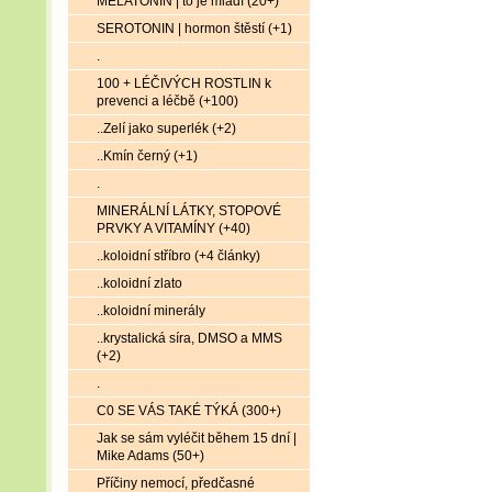
MELATONIN | to je mládí (20+)
SEROTONIN | hormon štěstí (+1)
.
100 + LÉČIVÝCH ROSTLIN k
prevenci a léčbě (+100)
..Zelí jako superlék (+2)
..Kmín černý (+1)
.
MINERÁLNÍ LÁTKY, STOPOVÉ
PRVKY A VITAMÍNY (+40)
..koloidní stříbro (+4 články)
..koloidní zlato
..koloidní minerály
..krystalická síra, DMSO a MMS
(+2)
.
C0 SE VÁS TAKÉ TÝKÁ (300+)
Jak se sám vyléčit během 15 dní |
Mike Adams (50+)
Příčiny nemocí, předčasné