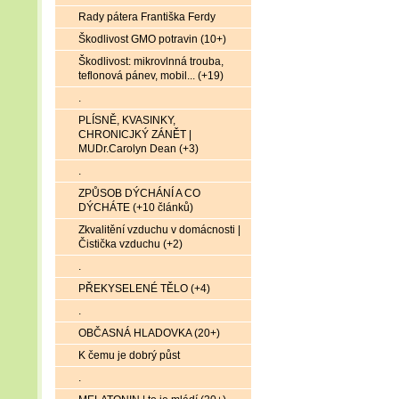
Rady pátera Františka Ferdy
Škodlivost GMO potravin (10+)
Škodlivost: mikrovlnná trouba,
teflonová pánev, mobil... (+19)
.
PLÍSNĚ, KVASINKY,
CHRONICJKÝ ZÁNĚT |
MUDr.Carolyn Dean (+3)
.
ZPŮSOB DÝCHÁNÍ A CO
DÝCHÁTE (+10 článků)
Zkvalitění vzduchu v domácnosti |
Čistička vzduchu (+2)
.
PŘEKYSELENÉ TĚLO (+4)
.
OBČASNÁ HLADOVKA (20+)
K čemu je dobrý půst
.