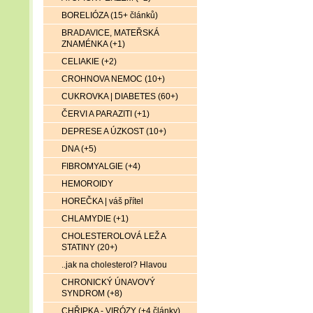
BORELIÓZA (15+ článků)
BRADAVICE, MATEŘSKÁ
ZNAMÉNKA (+1)
CELIAKIE (+2)
CROHNOVA NEMOC (10+)
CUKROVKA | DIABETES (60+)
ČERVI A PARAZITI (+1)
DEPRESE A ÚZKOST (10+)
DNA (+5)
FIBROMYALGIE (+4)
HEMOROIDY
HOREČKA | váš přítel
CHLAMYDIE (+1)
CHOLESTEROLOVÁ LEŽ A
STATINY (20+)
..jak na cholesterol? Hlavou
CHRONICKÝ ÚNAVOVÝ
SYNDROM (+8)
CHŘIPKA - VIRÓZY (+4 články)