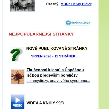
Úžasný:
MUDr. Henry Bieler
NEJPOPULÁRNĚJŠÍ STRÁNKY
NOVĚ PUBLIKOVANÉ STRÁNKY
SRPEN 2026 - 11 STRÁNEK
Zkušenosti klientů s Úspěšnou
léčbou především boreliózy,
chlamydiózy, únavového syndromu...
VIDEA A KNIHY 99/3