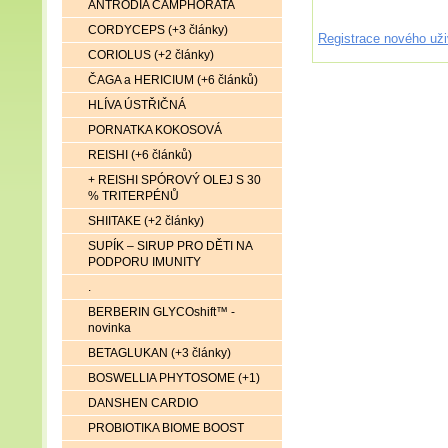
ANTRODIA CAMPHORATA
CORDYCEPS (+3 články)
Registrace nového uži
CORIOLUS (+2 články)
ČAGA a HERICIUM (+6 článků)
HLÍVA ÚSTŘIČNÁ
PORNATKA KOKOSOVÁ
REISHI (+6 článků)
+ REISHI SPÓROVÝ OLEJ S 30
% TRITERPÉNŮ
SHIITAKE (+2 články)
SUPÍK – SIRUP PRO DĚTI NA
PODPORU IMUNITY
.
BERBERIN GLYCOshift™ -
novinka
BETAGLUKAN (+3 články)
BOSWELLIA PHYTOSOME (+1)
DANSHEN CARDIO
PROBIOTIKA BIOME BOOST