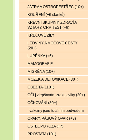
JÁTRA A OSTROPESTŘEC (10+)
KOUŘENÍ (+6 článků)
KREVNÍ SKUPINY, ZDRAVÍ A
VZTAHY, CRP TEST (+6)
KŘEČOVÉ ŽÍLY
LEDVINY A MOČOVÉ CESTY
(20+)
LUPÉNKA (+5)
MAMOGRAFIE
MIGRÉNA (10+)
MOZEK A DETOXIKACE (30+)
OBEZITA (110+)
OČI | zlepšování zraku cviky (20+)
OČKOVÁNÍ (30+)
..vakcíny jsou totálním podvodem
OPARY, PÁSOVÝ OPAR (+3)
OSTEOPORÓZA (+7)
PROSTATA (10+)