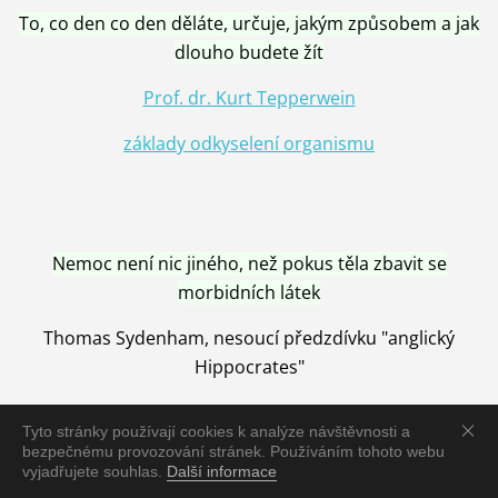
To, co den co den děláte, určuje, jakým způsobem a jak
dlouho budete žít
Prof. dr. Kurt Tepperwein
základy odkyselení organismu
Nemoc není nic jiného, než pokus těla zbavit se
morbidních látek
Thomas Sydenham, nesoucí předzdívku "anglický
Hippocrates"
Tyto stránky používají cookies k analýze návštěvnosti a
bezpečnému provozování stránek. Používáním tohoto webu
vyjadřujete souhlas.
Další informace
Nemoc je vyléčena jen pomocí Přírody, neutralizací a