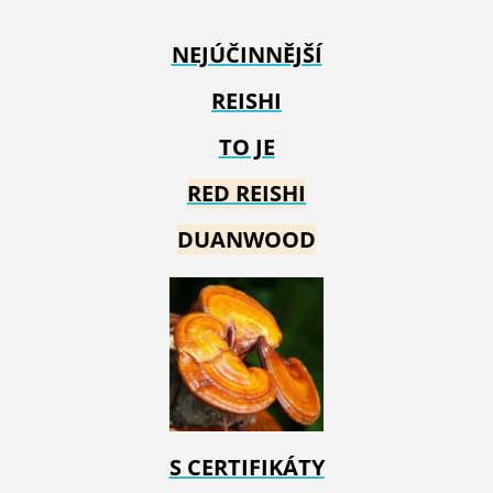
NEJÚČINNĚJŠÍ
REISHI
TO JE
RED REIS
HI
DUANWOOD
S CERTIFIKÁTY