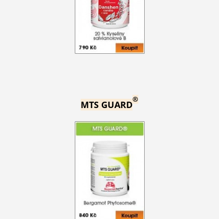
®
MTS GUARD