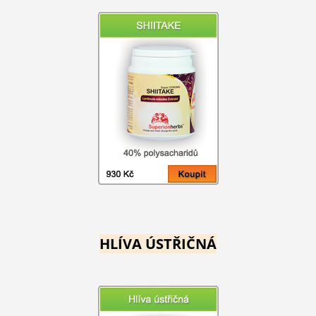
HLÍVA ÚSTŘIČNÁ