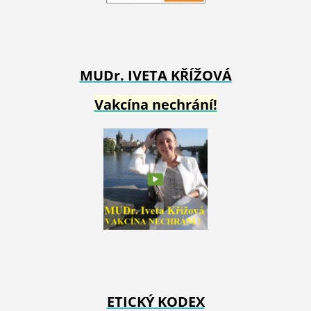
MUDr. IVETA
KŘÍŽOVÁ
Vakcína nechrání!
ETICKÝ KODEX