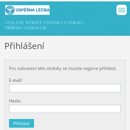
UCELENÉ WEBOVÉ STRÁNKY O ZDRAVÍ -
PŘÍRODA UZDRAVUJE
Přihlášení
Pro zobrazení této stránky se musíte nejprve přihlásit.
E-mail:
Heslo: