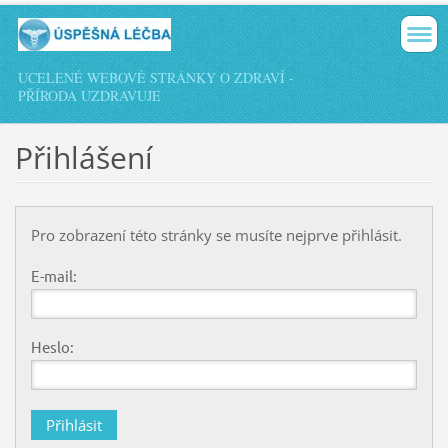
UCELENÉ WEBOVÉ STRÁNKY O ZDRAVÍ -
PŘÍRODA UZDRAVUJE
Přihlášení
Pro zobrazení této stránky se musíte nejprve přihlásit.
E-mail:
Heslo: