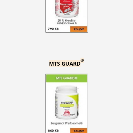
®
MTS GUARD