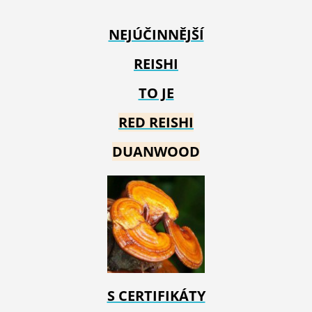
NEJÚČINNĚJŠÍ
REISHI
TO JE
RED REIS
HI
DUANWOOD
S CERTIFIKÁTY