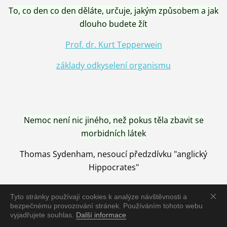
To, co den co den děláte, určuje, jakým způsobem a jak
dlouho budete žít
Prof. dr. Kurt Tepperwein
základy odkyselení organismu
Nemoc není nic jiného, než pokus těla zbavit se
morbidních látek
Thomas Sydenham, nesoucí předzdívku "anglický
Hippocrates"
Tyto stránky používají cookies k analýze návštěvnosti a
bezpečnému provozování stránek. Používáním tohoto webu
vyjadřujete souhlas.
Další informace
Nemoc je vyléčena jen pomocí Přírody, neutralizací a