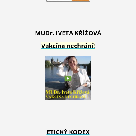
MUDr. IVETA
KŘÍŽOVÁ
Vakcína nechrání!
ETICKÝ KODEX