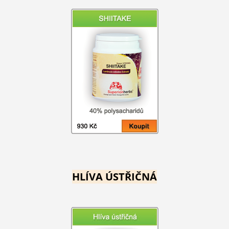
HLÍVA ÚSTŘIČNÁ