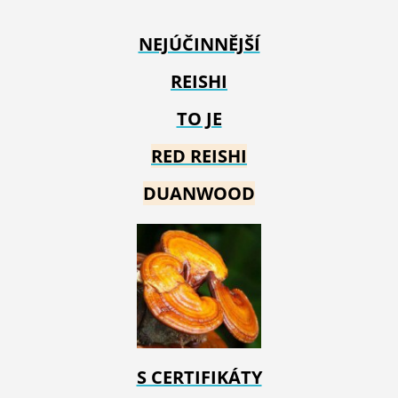
NEJÚČINNĚJŠÍ
REISHI
TO JE
RED REIS
HI
DUANWOOD
S CERTIFIKÁTY