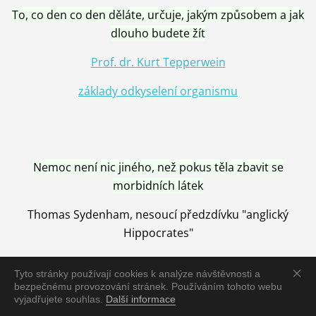
To, co den co den děláte, určuje, jakým způsobem a jak
dlouho budete žít
Prof. dr. Kurt Tepperwein
základy odkyselení organismu
Nemoc není nic jiného, než pokus těla zbavit se
morbidních látek
Thomas Sydenham, nesoucí předzdívku "anglický
Hippocrates"
Tyto stránky používají cookies k analýze návštěvnosti a
bezpečnému provozování stránek. Používáním tohoto webu
vyjadřujete souhlas.
Další informace
Nemoc je vyléčena jen pomocí Přírody, neutralizací a