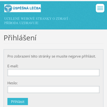
UCELENÉ WEBOVÉ STRÁNKY O ZDRAVÍ -
PŘÍRODA UZDRAVUJE
Přihlášení
Pro zobrazení této stránky se musíte nejprve přihlásit.
E-mail:
Heslo: