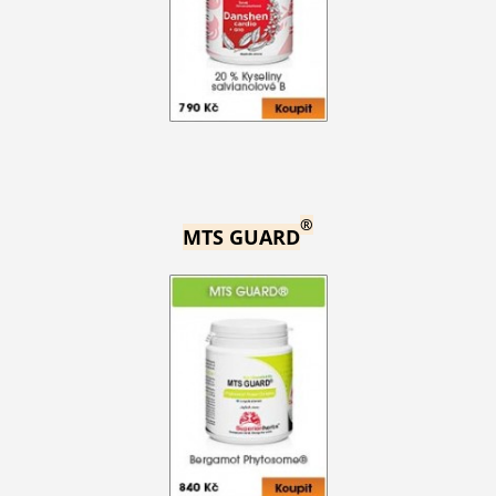
®
MTS GUARD