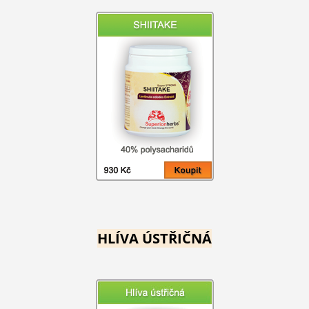
HLÍVA ÚSTŘIČNÁ