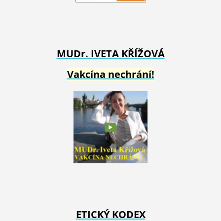
MUDr. IVETA
KŘÍŽOVÁ
Vakcína nechrání!
ETICKÝ KODEX