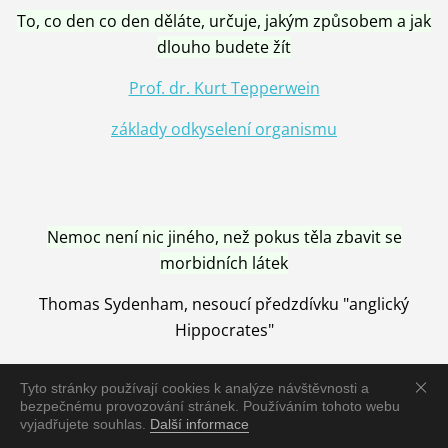
To, co den co den děláte, určuje, jakým způsobem a jak
dlouho budete žít
Prof. dr. Kurt Tepperwein
základy odkyselení organismu
Nemoc není nic jiného, než pokus těla zbavit se
morbidních látek
Thomas Sydenham, nesoucí předzdívku "anglický
Hippocrates"
Tyto stránky používají cookies k analýze návštěvnosti a
bezpečnému provozování stránek. Používáním tohoto webu
vyjadřujete souhlas.
Další informace
Nemoc je vyléčena jen pomocí Přírody, neutralizací a