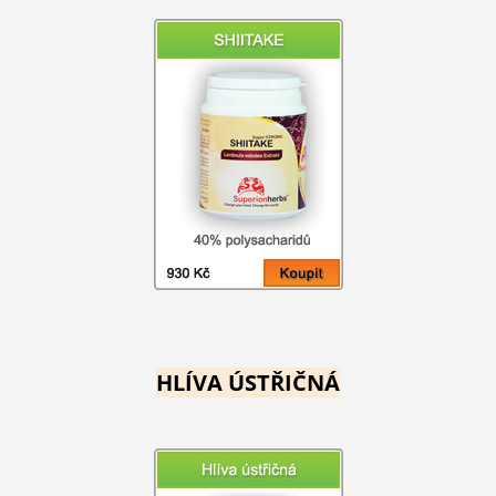
HLÍVA ÚSTŘIČNÁ