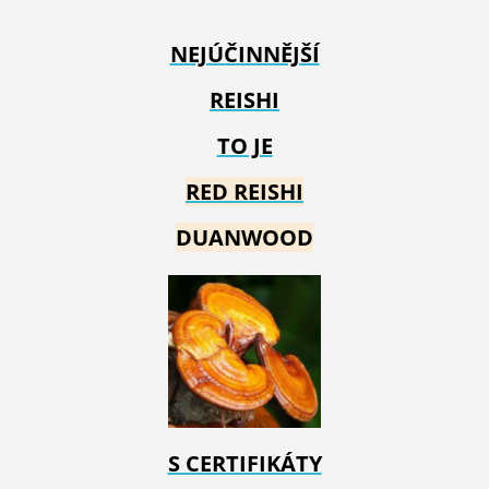
NEJÚČINNĚJŠÍ
REISHI
TO JE
RED REIS
HI
DUANWOOD
S CERTIFIKÁTY