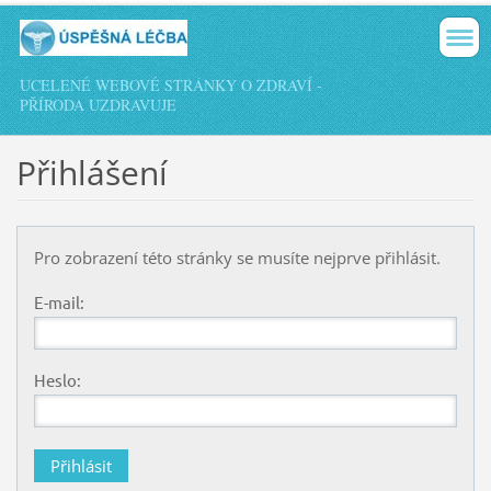
UCELENÉ WEBOVÉ STRÁNKY O ZDRAVÍ -
PŘÍRODA UZDRAVUJE
Přihlášení
Pro zobrazení této stránky se musíte nejprve přihlásit.
E-mail:
Heslo: