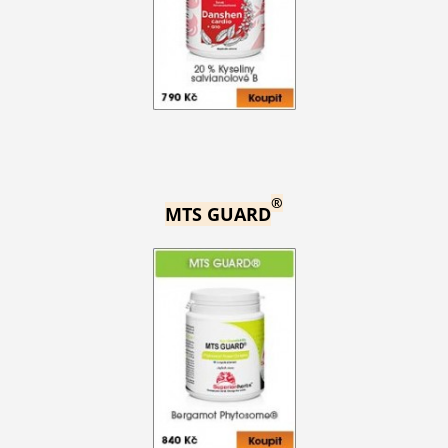
®
MTS GUARD