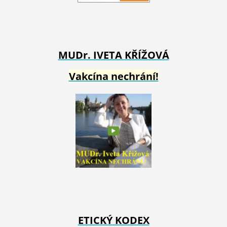
MUDr. IVETA
KŘÍŽOVÁ
Vakcína nechrání!
ETICKÝ KODEX