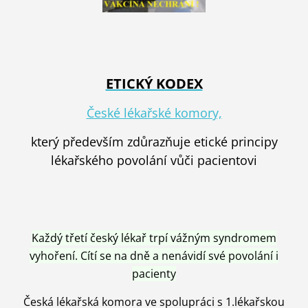
ETICKÝ KODEX
České lékařské komory,
který především zdůrazňuje etické principy
lékařského povolání vůči pacientovi
Každý třetí český lékař trpí vážným syndromem
vyhoření. Cítí se na dně a nenávidí své povolání i
pacienty
Česká lékařská komora ve spolupráci s 1.lékařskou