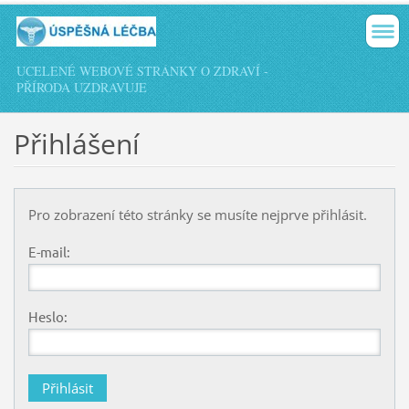
UCELENÉ WEBOVÉ STRÁNKY O ZDRAVÍ -
PŘÍRODA UZDRAVUJE
Přihlášení
Pro zobrazení této stránky se musíte nejprve přihlásit.
E-mail:
Heslo: