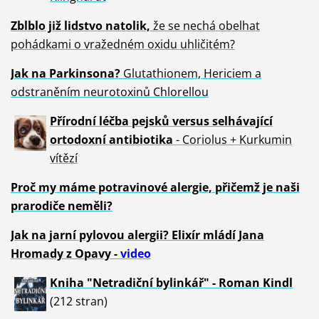
Zblblo již lidstvo natolik,
že se nechá obelhat
pohádkami o vražedném oxidu uhličitém?
Jak na Parkinsona?
Glutathionem, Hericiem a
odstraněním neurotoxinů Chlorellou
Přírodní léčba pejsků versus selhávající
ortodoxní antibiotika
- Coriolus + Kurkumin
vítězí
Proč my máme potravinové alergie, přičemž je naši
prarodiče neměli?
Jak na jarní pylovou alergii? Elixír mládí Jana
Hromady z Opavy -
video
Kniha "Netradiční bylinkář" - Roman Kindl
(212 stran)