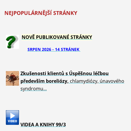
NEJPOPULÁRNĚJŠÍ STRÁNKY
NOVĚ PUBLIKOVANÉ STRÁNKY
SRPEN 2026 - 14 STRÁNEK
Zkušenosti klientů s Úspěšnou léčbou
především boreliózy,
chlamydiózy, únavového
syndromu...
VIDEA A KNIHY 99/3