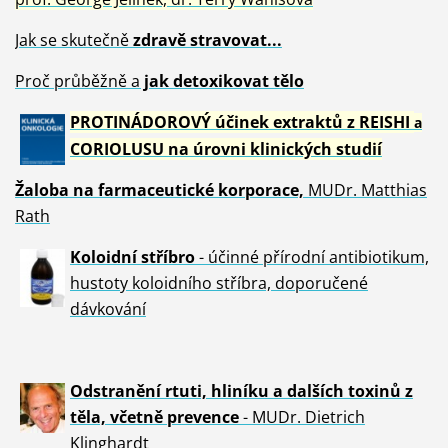
Jak se skutečně
zdravě
stravovat...
Proč průběžně a
jak detoxikovat tělo
PROTINÁDOROVÝ účinek extraktů z REISHI
a
CORIOLUSU
na úrovni klinických studií
Žaloba
na farmaceutické korporace,
MUDr. Matthias
Rath
Koloidní stříbro
- účinné přírodní antibiotikum,
hustoty koloidního stříbra, doporučené
dávkování
Odstranění rtuti, hliníku a dalších toxinů z
těla, včetně p
revence
- MUDr. Dietrich
Klinghardt