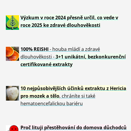
Výzkum v roce 2024 přesně určil, co vede v
roce 2025 ke zdravé dlouhověkosti
100% REISHI
- houba mládí a zdravé
dlou
h
ověkosti -
3+1 unikátní, bezkonkurenční
certifikované extrakty
10 nejpůsobivějších účinků extraktu z Hericia
pro mozek a tělo
, chráníte si také
hematoencefalickou bariéru
Proč lituji přestěhování do domova důchodců