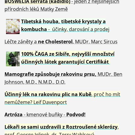
BOSWELIA serrata (kadidlo)
- jeden z nejsilnějších
přírodních léků Matky Země
Tibetská houba, tibetské
krystaly
a
kombucha
- účinky, darování a prodej
Léčte záněty a
ne Cholesterol
, MUDr. Marc Sircus
100% ČAGA ze Sibiře, nejvyšší množství
účinných látek garantující Certifikát
Mamografie způsobuje rakovinu prsu
,
MUDr. Ben
Johnson, M.D., N.M.D., D.O.
Účinný
lék na
rakovinu plic na Kubě
, proč ho mít
nemůžeme?
Leif Davenport
Artróza
- kmenové buňky -
Podvod!
Lékaři se sami uzdravili z Roztroušené sklerózy
,
prof. George Jelinek, dr. Terry Wahlsová