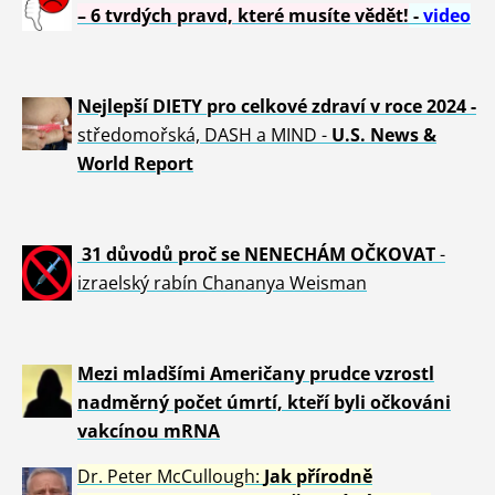
– 6 tvrdých pravd, které musíte vědět!
-
video
Nejlepší DIETY pro celkové zdraví v roce 2024 -
středomořská, DASH a MIND -
U.S. News &
World Report
31 důvod
ů proč se NENECHÁM OČKOVAT
-
izraelský rabín Chananya Weisman
Mezi mladšími Američany prudce vzrostl
nadměrný počet úmrtí, kteří byli očkováni
vakcínou mRNA
Dr. Peter
McCullough:
Jak přírodně