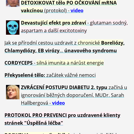
DETOXIKOVAT tělo PO OČKOVÁNÍ mRNA
vakcínou
(protokol) -
video
Devastující efekt pro zdraví
-
glutaman sodný,
aspartam a další excitotoxiny
Jak se přírodní cestou uzdravit z
chronické
Boreliózy
,
Chlamydiózy, EB virózy
...
únavového syndromu
CORDYCEPS
-
silná imunita a nárůst energie
Překyselené tělo:
začátek vážné nemoci
ZVRÁCE
NÍ POSTUPU DIABETU 2. typu
začíná u
ignorování běžných doporučení, MUDr. Sarah
Hallbergová -
video
PROTOKOL PRO PREVENCI pro uzdravené klienty
stránek "Úspěšná léčba"