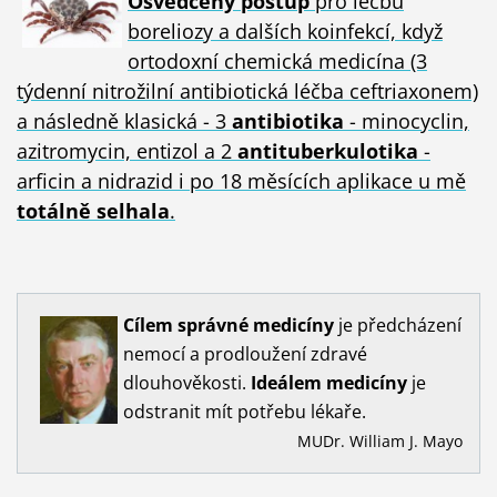
Osvědčený postup
pro léčbu
boreliozy a dalších koinfekcí, když
ortodoxní chemická medicína (3
týdenní nitrožilní antibiotická léčba ceftriaxonem)
a následně klasická - 3
antibiotika
- minocyclin,
azitromycin, entizol a 2
antituberkulotika
-
arficin a nidrazid i po 18 měsících aplikace u mě
totálně selhala
.
Cílem
správné
medicíny
je předcházení
nemocí a prodloužení zdravé
dlouhověkosti.
Ideálem
medicíny
je
odstranit mít potřebu lékaře.
MUDr. William J. Mayo