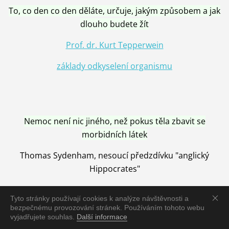
To, co den co den děláte, určuje, jakým způsobem a jak
dlouho budete žít
Prof. dr. Kurt Tepperwein
základy odkyselení organismu
Nemoc není nic jiného, než pokus těla zbavit se
morbidních látek
Thomas Sydenham, nesoucí předzdívku "anglický
Hippocrates"
Tyto stránky používají cookies k analýze návštěvnosti a
bezpečnému provozování stránek. Používáním tohoto webu
vyjadřujete souhlas.
Další informace
Nemoc je vyléčena jen pomocí Přírody, neutralizací a