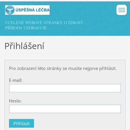
UCELENÉ WEBOVÉ STRÁNKY O ZDRAVÍ -
PŘÍRODA UZDRAVUJE
Přihlášení
Pro zobrazení této stránky se musíte nejprve přihlásit.
E-mail:
Heslo: