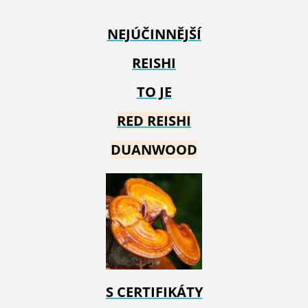
NEJÚČINNĚJŠÍ
REISHI
TO JE
RED REIS
HI
DUANWOOD
S CERTIFIKÁTY