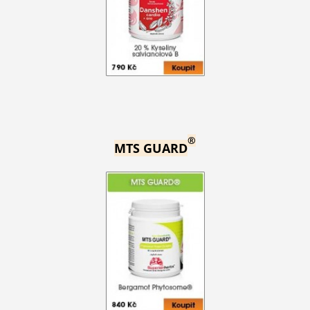
®
MTS GUARD