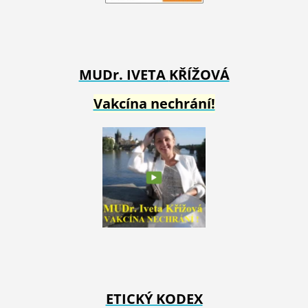
MUDr. IVETA
KŘÍŽOVÁ
Vakcína nechrání!
ETICKÝ KODEX