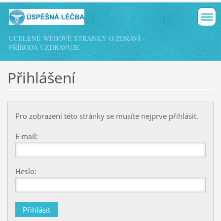
UCELENÉ WEBOVÉ STRÁNKY O ZDRAVÍ -
PŘÍRODA UZDRAVUJE
Přihlášení
Pro zobrazení této stránky se musíte nejprve přihlásit.
E-mail:
Heslo: