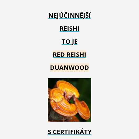
NEJÚČINNĚJŠÍ
REISHI
TO JE
RED REIS
HI
DUANWOOD
S CERTIFIKÁTY