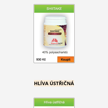
HLÍVA ÚSTŘIČNÁ