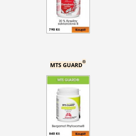
®
MTS GUARD