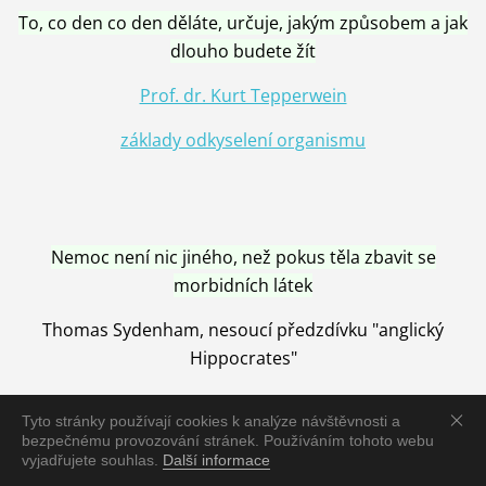
To, co den co den děláte, určuje, jakým způsobem a jak
dlouho budete žít
Prof. dr. Kurt Tepperwein
základy odkyselení organismu
Nemoc není nic jiného, než pokus těla zbavit se
morbidních látek
Thomas Sydenham, nesoucí předzdívku "anglický
Hippocrates"
Tyto stránky používají cookies k analýze návštěvnosti a
bezpečnému provozování stránek. Používáním tohoto webu
vyjadřujete souhlas.
Další informace
Nemoc je vyléčena jen pomocí Přírody, neutralizací a