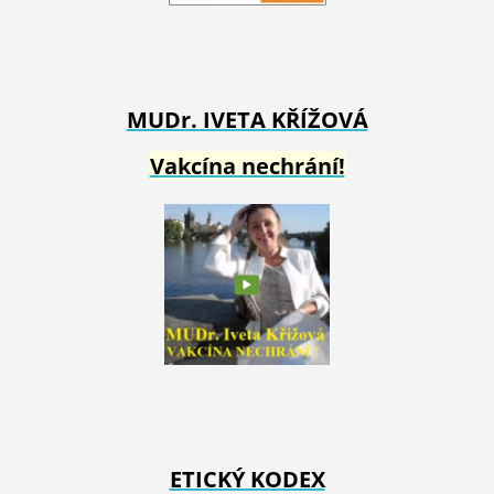
MUDr. IVETA
KŘÍŽOVÁ
Vakcína nechrání!
ETICKÝ KODEX