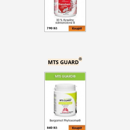
®
MTS GUARD