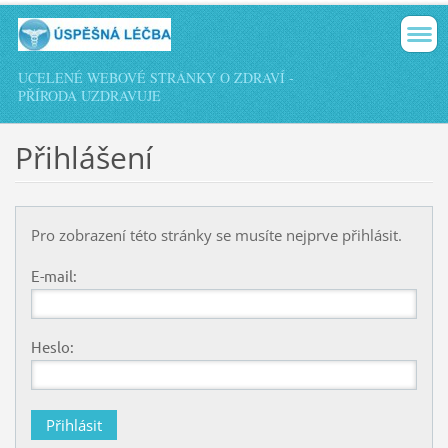
UCELENÉ WEBOVÉ STRÁNKY O ZDRAVÍ -
PŘÍRODA UZDRAVUJE
Přihlášení
Pro zobrazení této stránky se musíte nejprve přihlásit.
E-mail:
Heslo: