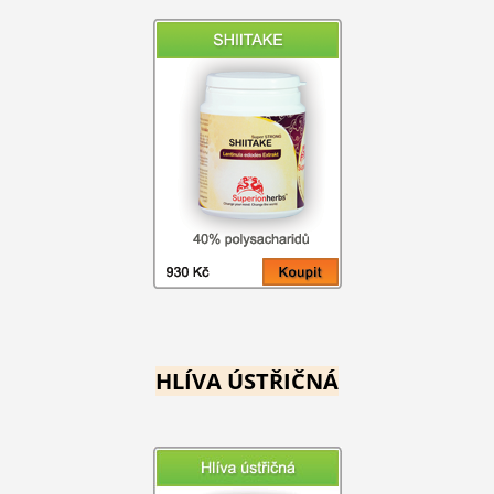
HLÍVA ÚSTŘIČNÁ