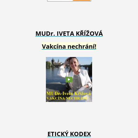
MUDr. IVETA
KŘÍŽOVÁ
Vakcína nechrání!
ETICKÝ KODEX