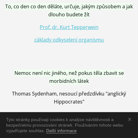
To, co den co den děláte, určuje, jakým způsobem a jak
dlouho budete žít
Prof. dr. Kurt Tepperwein
základy odkyselení organismu
Nemoc není nic jiného, než pokus těla zbavit se
morbidních látek
Thomas Sydenham, nesoucí předzdívku "anglický
Hippocrates"
Tyto stránky používají cookies k analýze návštěvnosti a
bezpečnému provozování stránek. Používáním tohoto webu
vyjadřujete souhlas.
Další informace
Nemoc je vyléčena jen pomocí Přírody, neutralizací a