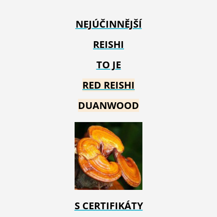
NEJÚČINNĚJŠÍ
REISHI
TO JE
RED REIS
HI
DUANWOOD
S CERTIFIKÁTY