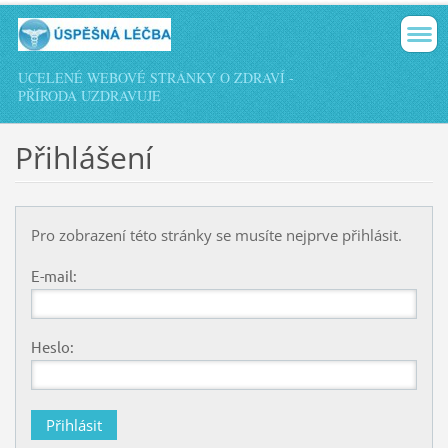
UCELENÉ WEBOVÉ STRÁNKY O ZDRAVÍ -
PŘÍRODA UZDRAVUJE
Přihlášení
Pro zobrazení této stránky se musíte nejprve přihlásit.
E-mail:
Heslo: