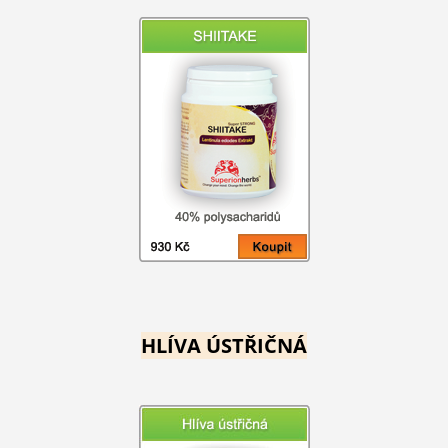
HLÍVA ÚSTŘIČNÁ