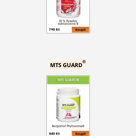
®
MTS GUARD