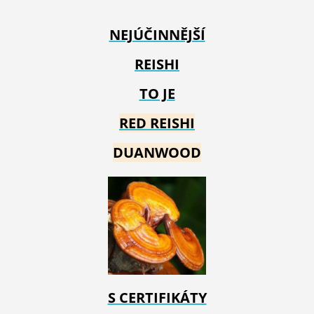
NEJÚČINNĚJŠÍ
REISHI
TO JE
RED REIS
HI
DUANWOOD
S CERTIFIKÁTY