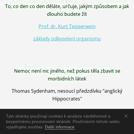
To, co den co den děláte, určuje, jakým způsobem a jak
dlouho budete žít
Prof. dr. Kurt Tepperwein
základy odkyselení organismu
Nemoc není nic jiného, než pokus těla zbavit se
morbidních látek
Thomas Sydenham, nesoucí předzdívku "anglický
Hippocrates"
Tyto stránky používají cookies k analýze návštěvnosti a
bezpečnému provozování stránek. Používáním tohoto webu
vyjadřujete souhlas.
Další informace
Nemoc je vyléčena jen pomocí Přírody, neutralizací a