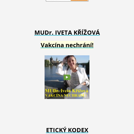
MUDr. IVETA
KŘÍŽOVÁ
Vakcína nechrání!
ETICKÝ KODEX