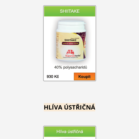
HLÍVA ÚSTŘIČNÁ