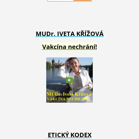
MUDr. IVETA
KŘÍŽOVÁ
Vakcína nechrání!
ETICKÝ KODEX