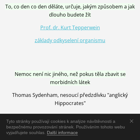
To, co den co den děláte, určuje, jakým způsobem a jak
dlouho budete žít
Prof. dr. Kurt Tepperwein
základy odkyselení organismu
Nemoc není nic jiného, než pokus těla zbavit se
morbidních látek
Thomas Sydenham, nesoucí předzdívku "anglický
Hippocrates"
Tyto stránky používají cookies k analýze návštěvnosti a
bezpečnému provozování stránek. Používáním tohoto webu
vyjadřujete souhlas.
Další informace
Nemoc je vyléčena jen pomocí Přírody, neutralizací a