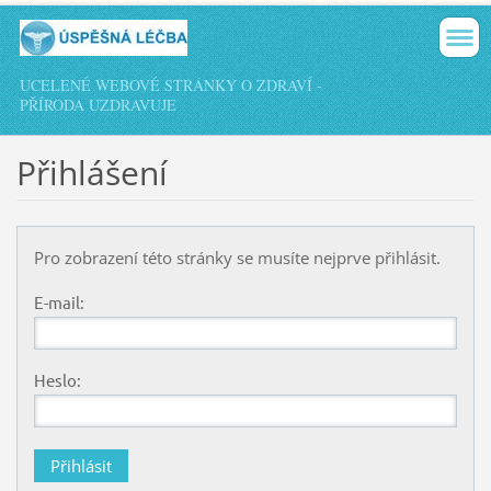
UCELENÉ WEBOVÉ STRÁNKY O ZDRAVÍ -
PŘÍRODA UZDRAVUJE
Přihlášení
Pro zobrazení této stránky se musíte nejprve přihlásit.
E-mail:
Heslo: