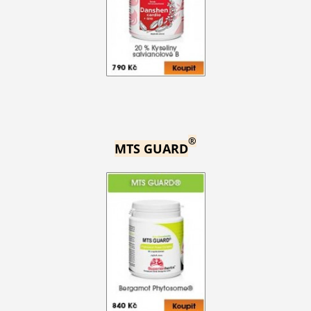
®
MTS GUARD