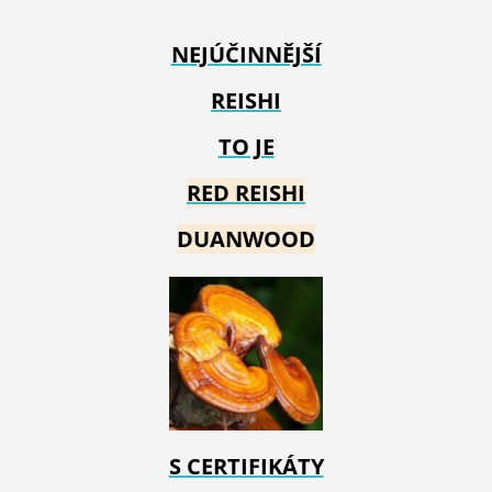
NEJÚČINNĚJŠÍ
REISHI
TO JE
RED REIS
HI
DUANWOOD
S CERTIFIKÁTY