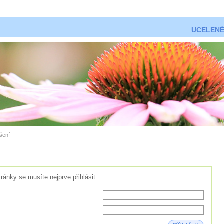
UCELENÉ
ášení
tránky se musíte nejprve přihlásit.