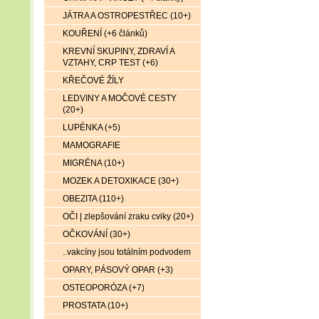
JÁTRA A OSTROPESTŘEC (10+)
KOUŘENÍ (+6 článků)
KREVNÍ SKUPINY, ZDRAVÍ A
VZTAHY, CRP TEST (+6)
KŘEČOVÉ ŽÍLY
LEDVINY A MOČOVÉ CESTY
(20+)
LUPÉNKA (+5)
MAMOGRAFIE
MIGRÉNA (10+)
MOZEK A DETOXIKACE (30+)
OBEZITA (110+)
OČI | zlepšování zraku cviky (20+)
OČKOVÁNÍ (30+)
..vakcíny jsou totálním podvodem
OPARY, PÁSOVÝ OPAR (+3)
OSTEOPORÓZA (+7)
PROSTATA (10+)