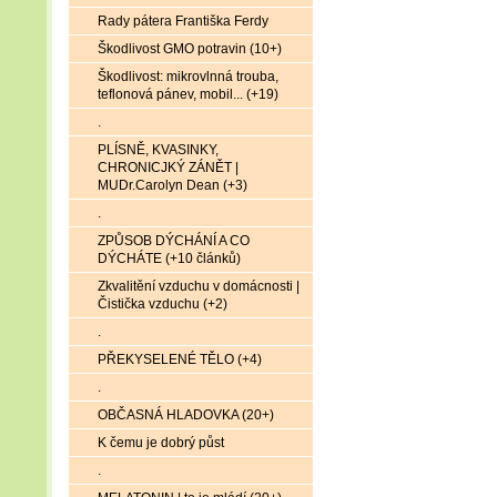
Rady pátera Františka Ferdy
Škodlivost GMO potravin (10+)
Škodlivost: mikrovlnná trouba,
teflonová pánev, mobil... (+19)
.
PLÍSNĚ, KVASINKY,
CHRONICJKÝ ZÁNĚT |
MUDr.Carolyn Dean (+3)
.
ZPŮSOB DÝCHÁNÍ A CO
DÝCHÁTE (+10 článků)
Zkvalitění vzduchu v domácnosti |
Čistička vzduchu (+2)
.
PŘEKYSELENÉ TĚLO (+4)
.
OBČASNÁ HLADOVKA (20+)
K čemu je dobrý půst
.