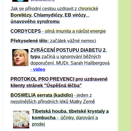
Jak se přírodní cestou uzdravit z
chronické
Boreliózy
, Chlamydiózy, EB virózy
...
únavového syndromu
CORDYCEPS
-
silná imunita a nárůst energie
Překyselené tělo:
začátek vážné nemoci
ZVRÁCE
NÍ POSTUPU DIABETU 2.
typu
začíná u ignorování běžných
doporučení, MUDr. Sarah Hallbergová
-
video
PROTOKOL PRO PREVENCI pro uzdravené
klienty
stránek "Úspěšná léčba"
BOSWELIA serrata (kadidlo)
- jeden z
nejsilnějších přírodních léků Matky Země
Tibetská houba, tibetské
krystaly
a
kombucha
- účinky, darování a
prodej