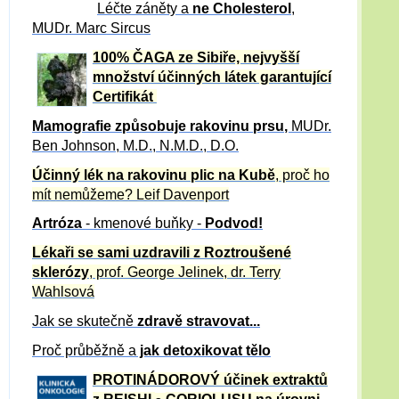
Léčte záněty a
ne Cholesterol
,
MUDr. Marc Sircus
100% ČAGA ze Sibiře, nejvyšší
množství účinných látek garantující
Certifikát
Mamografie způsobuje rakovinu prsu
,
MUDr.
Ben Johnson, M.D., N.M.D., D.O.
Účinný
lék na
rakovinu plic na Kubě
, proč ho
mít nemůžeme?
Leif Davenport
Artróza
- kmenové buňky -
Podvod!
Lékaři se sami uzdravili z Roztroušené
sklerózy
, prof. George Jelinek, dr. Terry
Wahlsová
Jak se skutečně
zdravě
stravovat...
Proč průběžně a
jak detoxikovat tělo
PROTINÁDOROVÝ účinek extraktů