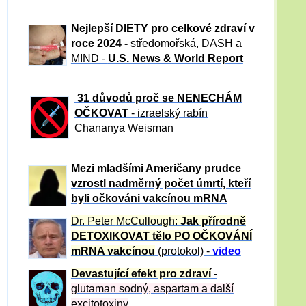
Nejlepší DIETY pro celkové zdraví v
roce 2024 -
středomořská, DASH a
MIND -
U.S. News & World Report
31 důvod
ů proč se NENECHÁM
OČKOVAT
- izraelský rabín
Chananya Weisman
Mezi mladšími Američany prudce
vzrostl nadměrný počet úmrtí, kteří
byli očkováni vakcínou mRNA
Dr. Peter
McCullough:
Jak přírodně
DETOXIKOVAT tělo PO OČKOVÁNÍ
mRNA vakcínou
(protokol) -
video
Devastující efekt pro zdraví
-
glutaman sodný, aspartam a další
excitotoxiny