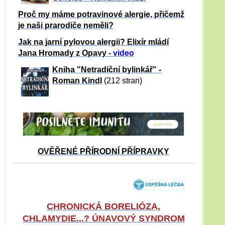
Proč my máme potravinové alergie, přičemž
je naši prarodiče neměli?
Jak na jarní pylovou alergii? Elixír mládí
Jana Hromady z Opavy -
video
Kniha "Netradiční bylinkář" -
Roman Kindl
(212 stran)
OVĚŘENÉ PŘÍRODNÍ PŘÍPRAVKY
CHRONICKÁ BORELIÓZA,
CHLAMYDIE...? ÚNAVOVÝ SYNDROM