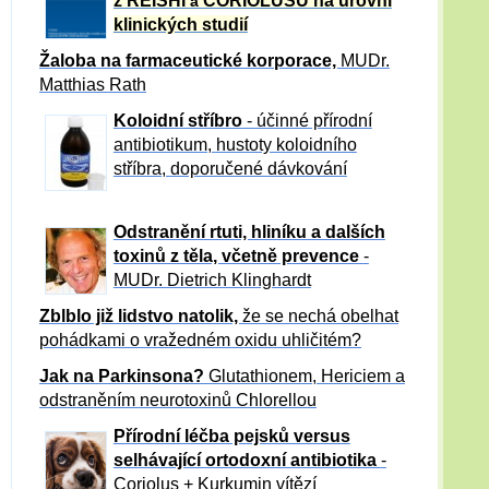
z REISHI
CORIOLUSU
na úrovni
a
klinických studií
Žaloba
na farmaceutické korporace,
MUDr.
Matthias Rath
Koloidní stříbro
- účinné přírodní
antibiotikum,
hustoty koloidního
stříbra, doporučené dávkování
Odstranění rtuti, hliníku a dalších
toxinů z těla, včetně p
revence
-
MUDr. Dietrich Klinghardt
Zblblo již lidstvo natolik,
že se nechá obelhat
pohádkami o vražedném oxidu uhličitém?
Jak na Parkinsona?
Glutathionem, Hericiem a
odstraněním neurotoxinů Chlorellou
Přírodní léčba pejsků versus
selhávající ortodoxní antibiotika
-
Coriolus + Kurkumin vítězí