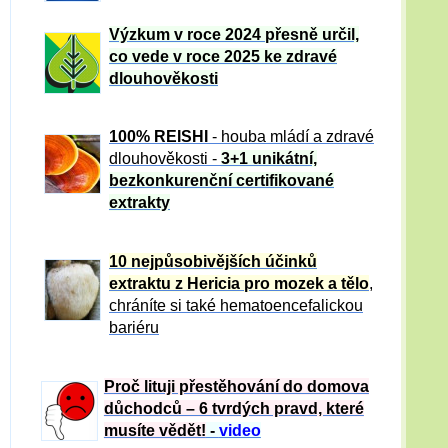
Výzkum v roce 2024 přesně určil,
co vede v roce 2025 ke zdravé
dlouhověkosti
100% REISHI
- houba mládí a zdravé
dlou
h
ověkosti -
3+1 unikátní,
bezkonkurenční certifikované
extrakty
10 nejpůsobivějších účinků
extraktu z Hericia pro mozek a tělo
,
chráníte si také hematoencefalickou
bariéru
Proč lituji přestěhování do domova
důchodců – 6 tvrdých pravd, které
musíte vědět!
-
video