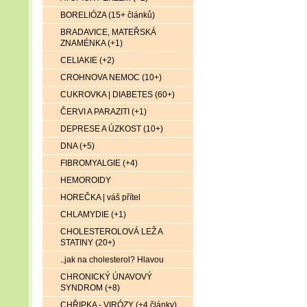
BORELIÓZA (15+ článků)
BRADAVICE, MATEŘSKÁ
ZNAMÉNKA (+1)
CELIAKIE (+2)
CROHNOVA NEMOC (10+)
CUKROVKA | DIABETES (60+)
ČERVI A PARAZITI (+1)
DEPRESE A ÚZKOST (10+)
DNA (+5)
FIBROMYALGIE (+4)
HEMOROIDY
HOREČKA | váš přítel
CHLAMYDIE (+1)
CHOLESTEROLOVÁ LEŽ A
STATINY (20+)
..jak na cholesterol? Hlavou
CHRONICKÝ ÚNAVOVÝ
SYNDROM (+8)
CHŘIPKA - VIRÓZY (+4 články)