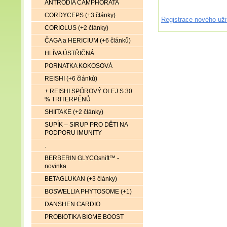
ANTRODIA CAMPHORATA
CORDYCEPS (+3 články)
Registrace nového uži
CORIOLUS (+2 články)
ČAGA a HERICIUM (+6 článků)
HLÍVA ÚSTŘIČNÁ
PORNATKA KOKOSOVÁ
REISHI (+6 článků)
+ REISHI SPÓROVÝ OLEJ S 30
% TRITERPÉNŮ
SHIITAKE (+2 články)
SUPÍK – SIRUP PRO DĚTI NA
PODPORU IMUNITY
.
BERBERIN GLYCOshift™ -
novinka
BETAGLUKAN (+3 články)
BOSWELLIA PHYTOSOME (+1)
DANSHEN CARDIO
PROBIOTIKA BIOME BOOST