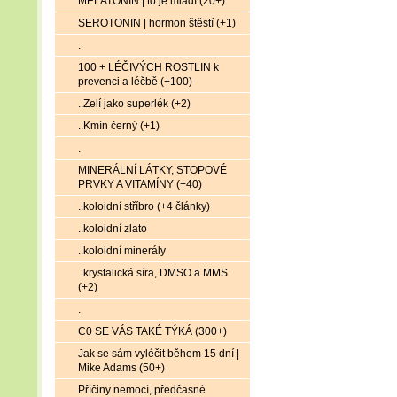
MELATONIN | to je mládí (20+)
SEROTONIN | hormon štěstí (+1)
.
100 + LÉČIVÝCH ROSTLIN k
prevenci a léčbě (+100)
..Zelí jako superlék (+2)
..Kmín černý (+1)
.
MINERÁLNÍ LÁTKY, STOPOVÉ
PRVKY A VITAMÍNY (+40)
..koloidní stříbro (+4 články)
..koloidní zlato
..koloidní minerály
..krystalická síra, DMSO a MMS
(+2)
.
C0 SE VÁS TAKÉ TÝKÁ (300+)
Jak se sám vyléčit během 15 dní |
Mike Adams (50+)
Příčiny nemocí, předčasné