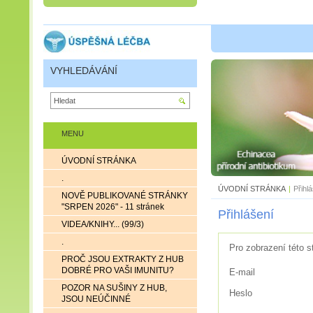
VYHLEDÁVÁNÍ
MENU
ÚVODNÍ STRÁNKA
.
ÚVODNÍ STRÁNKA
|
Přihl
NOVĚ PUBLIKOVANÉ STRÁNKY
"SRPEN 2026" - 11 stránek
Přihlášení
VIDEA/KNIHY... (99/3)
.
Pro zobrazení této s
PROČ JSOU EXTRAKTY Z HUB
DOBRÉ PRO VAŠI IMUNITU?
E-mail
POZOR NA SUŠINY Z HUB,
Heslo
JSOU NEÚČINNÉ