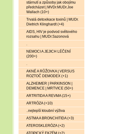
stárnutí a způsoby jak obojímu
předcházet | MVDr.MUDr.Joe
Wallach (10+)
Trvalá detoxikace toxinů | MUDr.
Dietrich Klinghardt (+4)
AIDS, HIV je podvod světového
rozsahu | MUDr.Sazonová
.
NEMOCI A JEJICH LÉČENÍ
(200+)
.
AKNÉ A RŮŽOVKA | VERSUS
ROZTOČ DEMODEX (+1)
ALZHEIMER | PARKINSON |
DEMENCE | MRTVICE (50+)
ARTRITIDA A REVMA (15+)
ARTRÓZA (+10)
..nejlepší kloubní výživa
ASTMA A BRONCHITIDA (+3)
ATEROSKLERÓZA (+2)
ATOPICKÝ EKZÉM (+2)