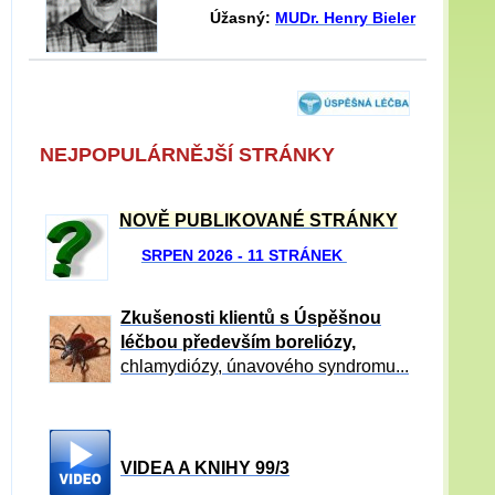
Úžasný:
MUDr. Henry Bieler
NEJPOPULÁRNĚJŠÍ STRÁNKY
NOVĚ PUBLIKOVANÉ STRÁNKY
SRPEN 2026 - 11 STRÁNEK
Zkušenosti klientů s Úspěšnou
léčbou především boreliózy,
chlamydiózy, únavového syndromu...
VIDEA A KNIHY 99/3