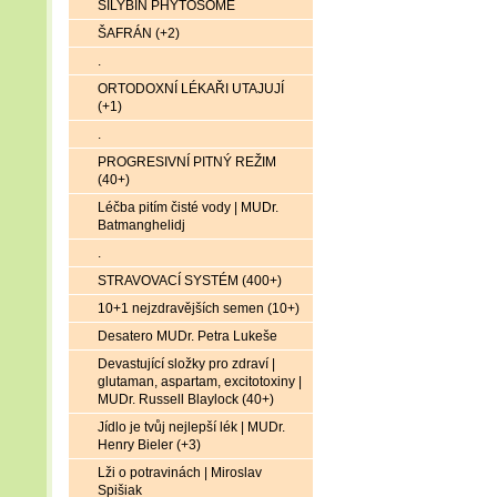
SILYBIN PHYTOSOME
ŠAFRÁN (+2)
.
ORTODOXNÍ LÉKAŘI UTAJUJÍ
(+1)
.
PROGRESIVNÍ PITNÝ REŽIM
(40+)
Léčba pitím čisté vody | MUDr.
Batmanghelidj
.
STRAVOVACÍ SYSTÉM (400+)
10+1 nejzdravějších semen (10+)
Desatero MUDr. Petra Lukeše
Devastující složky pro zdraví |
glutaman, aspartam, excitotoxiny |
MUDr. Russell Blaylock (40+)
Jídlo je tvůj nejlepší lék | MUDr.
Henry Bieler (+3)
Lži o potravinách | Miroslav
Spišiak