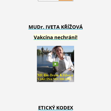
MUDr. IVETA
KŘÍŽOVÁ
Vakcína nechrání!
ETICKÝ KODEX