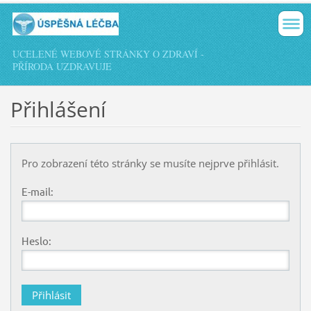
UCELENÉ WEBOVÉ STRÁNKY O ZDRAVÍ -
PŘÍRODA UZDRAVUJE
Přihlášení
Pro zobrazení této stránky se musíte nejprve přihlásit.
E-mail:
Heslo: