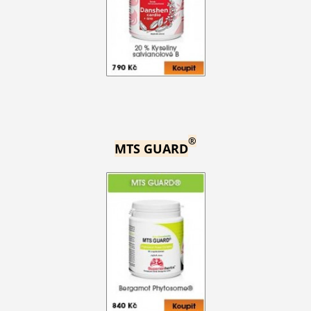
®
MTS GUARD