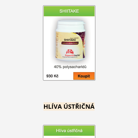
HLÍVA ÚSTŘIČNÁ