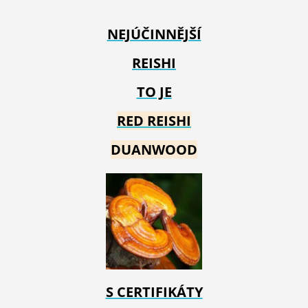
NEJÚČINNĚJŠÍ
REISHI
TO JE
RED REIS
HI
DUANWOOD
S CERTIFIKÁTY