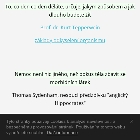
To, co den co den děláte, určuje, jakým způsobem a jak
dlouho budete žít
Prof. dr. Kurt Tepperwein
základy odkyselení organismu
Nemoc není nic jiného, než pokus těla zbavit se
morbidních látek
Thomas Sydenham, nesoucí předzdívku "anglický
Hippocrates"
Tyto stránky používají cookies k analýze návštěvnosti a
bezpečnému provozování stránek. Používáním tohoto webu
vyjadřujete souhlas.
Další informace
Nemoc je vyléčena jen pomocí Přírody, neutralizací a