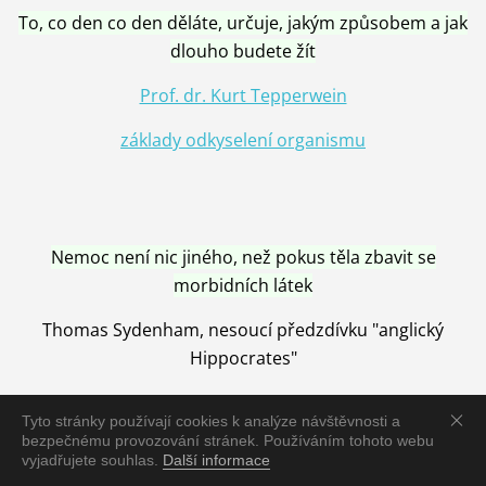
To, co den co den děláte, určuje, jakým způsobem a jak
dlouho budete žít
Prof. dr. Kurt Tepperwein
základy odkyselení organismu
Nemoc není nic jiného, než pokus těla zbavit se
morbidních látek
Thomas Sydenham, nesoucí předzdívku "anglický
Hippocrates"
Tyto stránky používají cookies k analýze návštěvnosti a
bezpečnému provozování stránek. Používáním tohoto webu
vyjadřujete souhlas.
Další informace
Nemoc je vyléčena jen pomocí Přírody, neutralizací a