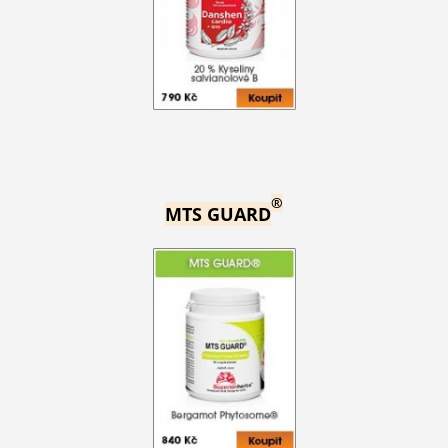
®
MTS GUARD