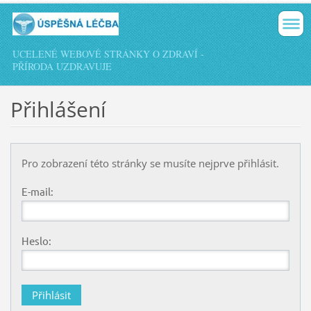
UCELENÉ WEBOVÉ STRÁNKY O ZDRAVÍ -
PŘÍRODA UZDRAVUJE
Přihlášení
Pro zobrazení této stránky se musíte nejprve přihlásit.
E-mail:
Heslo: