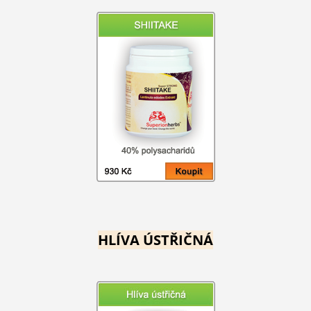
HLÍVA ÚSTŘIČNÁ