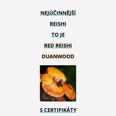
NEJÚČINNĚJŠÍ
REISHI
TO JE
RED REIS
HI
DUANWOOD
S CERTIFIKÁTY