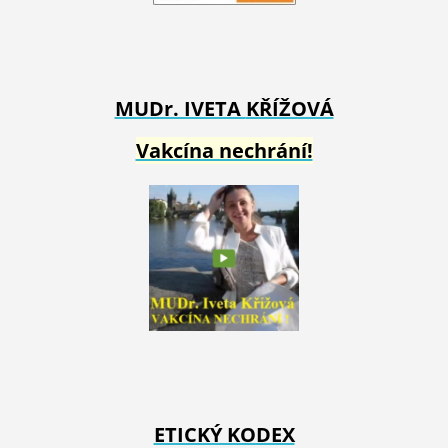
MUDr. IVETA
KŘÍŽOVÁ
Vakcína nechrání!
ETICKÝ KODEX