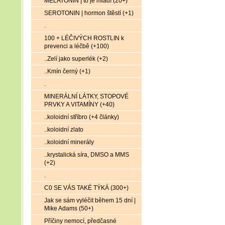
MELATONIN | to je mládí (20+)
SEROTONIN | hormon štěstí (+1)
.
100 + LÉČIVÝCH ROSTLIN k
prevenci a léčbě (+100)
..Zelí jako superlék (+2)
..Kmín černý (+1)
.
MINERÁLNÍ LÁTKY, STOPOVÉ
PRVKY A VITAMÍNY (+40)
..koloidní stříbro (+4 články)
..koloidní zlato
..koloidní minerály
..krystalická síra, DMSO a MMS
(+2)
.
C0 SE VÁS TAKÉ TÝKÁ (300+)
Jak se sám vyléčit během 15 dní |
Mike Adams (50+)
Příčiny nemocí, předčasné