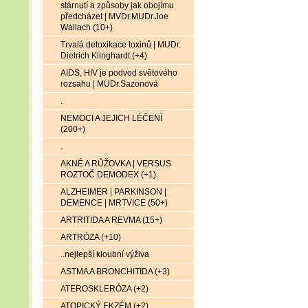
stárnutí a způsoby jak obojímu
předcházet | MVDr.MUDr.Joe
Wallach (10+)
Trvalá detoxikace toxinů | MUDr.
Dietrich Klinghardt (+4)
AIDS, HIV je podvod světového
rozsahu | MUDr.Sazonová
.
NEMOCI A JEJICH LÉČENÍ
(200+)
.
AKNÉ A RŮŽOVKA | VERSUS
ROZTOČ DEMODEX (+1)
ALZHEIMER | PARKINSON |
DEMENCE | MRTVICE (50+)
ARTRITIDA A REVMA (15+)
ARTRÓZA (+10)
..nejlepší kloubní výživa
ASTMA A BRONCHITIDA (+3)
ATEROSKLERÓZA (+2)
ATOPICKÝ EKZÉM (+2)