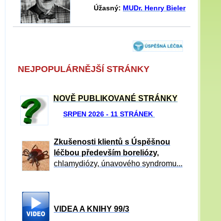
Úžasný:
MUDr. Henry Bieler
NEJPOPULÁRNĚJŠÍ STRÁNKY
NOVĚ PUBLIKOVANÉ STRÁNKY
SRPEN 2026 - 11 STRÁNEK
Zkušenosti klientů s Úspěšnou
léčbou především boreliózy,
chlamydiózy, únavového syndromu...
VIDEA A KNIHY 99/3