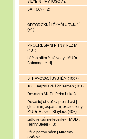
SILYBIN PHYTOSOME
ŠAFRÁN (+2)
.
ORTODOXNÍ LÉKAŘI UTAJUJÍ
(+1)
.
PROGRESIVNÍ PITNÝ REŽIM
(40+)
Léčba pitím čisté vody | MUDr.
Batmanghelidj
.
STRAVOVACÍ SYSTÉM (400+)
10+1 nejzdravějších semen (10+)
Desatero MUDr. Petra Lukeše
Devastující složky pro zdraví |
glutaman, aspartam, excitotoxiny |
MUDr. Russell Blaylock (40+)
Jídlo je tvůj nejlepší lék | MUDr.
Henry Bieler (+3)
Lži o potravinách | Miroslav
Spišiak