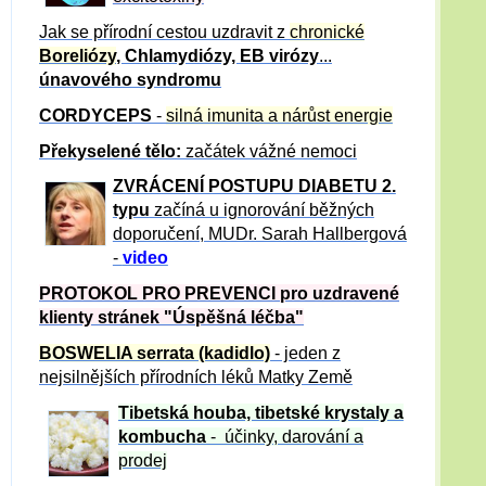
Jak se přírodní cestou uzdravit z
chronické
Boreliózy
, Chlamydiózy, EB virózy
...
únavového syndromu
CORDYCEPS
-
silná imunita a nárůst energie
Překyselené tělo:
začátek vážné nemoci
ZVRÁCE
NÍ POSTUPU DIABETU 2.
typu
začíná u ignorování běžných
doporučení, MUDr. Sarah Hallbergová
-
video
PROTOKOL PRO PREVENCI pro uzdravené
klienty
stránek "Úspěšná léčba"
BOSWELIA serrata (kadidlo)
- jeden z
nejsilnějších přírodních léků Matky Země
Tibetská houba, tibetské
krystaly
a
kombucha
- účinky, darování a
prodej