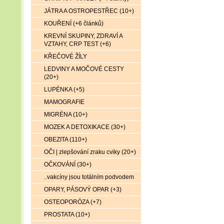
JÁTRA A OSTROPESTŘEC (10+)
KOUŘENÍ (+6 článků)
KREVNÍ SKUPINY, ZDRAVÍ A
VZTAHY, CRP TEST (+6)
KŘEČOVÉ ŽÍLY
LEDVINY A MOČOVÉ CESTY
(20+)
LUPÉNKA (+5)
MAMOGRAFIE
MIGRÉNA (10+)
MOZEK A DETOXIKACE (30+)
OBEZITA (110+)
OČI | zlepšování zraku cviky (20+)
OČKOVÁNÍ (30+)
..vakcíny jsou totálním podvodem
OPARY, PÁSOVÝ OPAR (+3)
OSTEOPORÓZA (+7)
PROSTATA (10+)