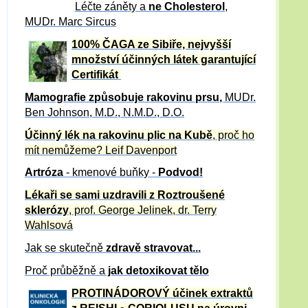
Léčte záněty a
ne Cholesterol
,
MUDr. Marc Sircus
100% ČAGA ze Sibiře, nejvyšší
množství účinných látek garantující
Certifikát
Mamografie způsobuje rakovinu prsu
,
MUDr.
Ben Johnson, M.D., N.M.D., D.O.
Účinný
lék na
rakovinu plic na Kubě
, proč ho
mít nemůžeme?
Leif Davenport
Artróza
- kmenové buňky -
Podvod!
Lékaři se sami uzdravili z Roztroušené
sklerózy
, prof. George Jelinek, dr. Terry
Wahlsová
Jak se skutečně
zdravě
stravovat...
Proč průběžně a
jak detoxikovat tělo
PROTINÁDOROVÝ účinek extraktů