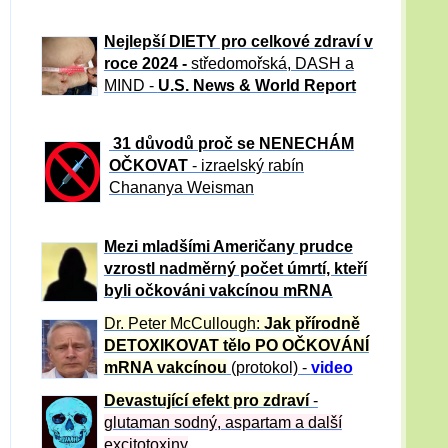
Nejlepší DIETY pro celkové zdraví v
roce 2024 -
středomořská, DASH a
MIND -
U.S. News & World Report
31 důvod
ů proč se NENECHÁM
OČKOVAT
- izraelský rabín
Chananya Weisman
Mezi mladšími Američany prudce
vzrostl nadměrný počet úmrtí, kteří
byli očkováni vakcínou mRNA
Dr. Peter
McCullough:
Jak přírodně
DETOXIKOVAT tělo PO OČKOVÁNÍ
mRNA vakcínou
(protokol) -
video
Devastující efekt pro zdraví
-
glutaman sodný, aspartam a další
excitotoxiny