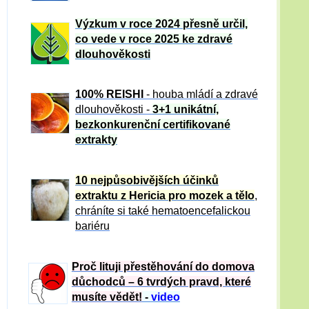
Výzkum v roce 2024 přesně určil,
co vede v roce 2025 ke zdravé
dlouhověkosti
100% REISHI
- houba mládí a zdravé
dlou
h
ověkosti -
3+1 unikátní,
bezkonkurenční certifikované
extrakty
10 nejpůsobivějších účinků
extraktu z Hericia pro mozek a tělo
,
chráníte si také hematoencefalickou
bariéru
Proč lituji přestěhování do domova
důchodců – 6 tvrdých pravd, které
musíte vědět!
-
video