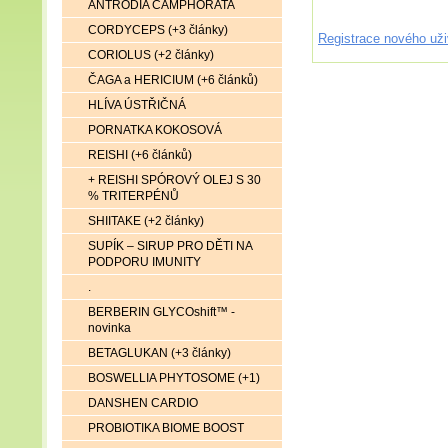
ANTRODIA CAMPHORATA
CORDYCEPS (+3 články)
Registrace nového uži
CORIOLUS (+2 články)
ČAGA a HERICIUM (+6 článků)
HLÍVA ÚSTŘIČNÁ
PORNATKA KOKOSOVÁ
REISHI (+6 článků)
+ REISHI SPÓROVÝ OLEJ S 30
% TRITERPÉNŮ
SHIITAKE (+2 články)
SUPÍK – SIRUP PRO DĚTI NA
PODPORU IMUNITY
.
BERBERIN GLYCOshift™ -
novinka
BETAGLUKAN (+3 články)
BOSWELLIA PHYTOSOME (+1)
DANSHEN CARDIO
PROBIOTIKA BIOME BOOST