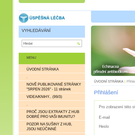
VYHLEDÁVÁNÍ
MENU
ÚVODNÍ STRÁNKA
.
ÚVODNÍ STRÁNKA
|
Přihl
NOVĚ PUBLIKOVANÉ STRÁNKY
"SRPEN 2026" - 11 stránek
Přihlášení
VIDEA/KNIHY... (99/3)
.
Pro zobrazení této s
PROČ JSOU EXTRAKTY Z HUB
DOBRÉ PRO VAŠI IMUNITU?
E-mail
POZOR NA SUŠINY Z HUB,
Heslo
JSOU NEÚČINNÉ