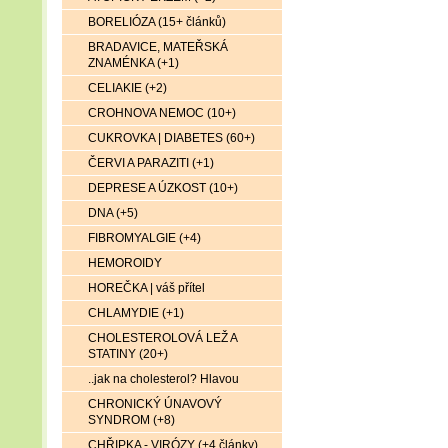
BORELIÓZA (15+ článků)
BRADAVICE, MATEŘSKÁ
ZNAMÉNKA (+1)
CELIAKIE (+2)
CROHNOVA NEMOC (10+)
CUKROVKA | DIABETES (60+)
ČERVI A PARAZITI (+1)
DEPRESE A ÚZKOST (10+)
DNA (+5)
FIBROMYALGIE (+4)
HEMOROIDY
HOREČKA | váš přítel
CHLAMYDIE (+1)
CHOLESTEROLOVÁ LEŽ A
STATINY (20+)
..jak na cholesterol? Hlavou
CHRONICKÝ ÚNAVOVÝ
SYNDROM (+8)
CHŘIPKA - VIRÓZY (+4 články)