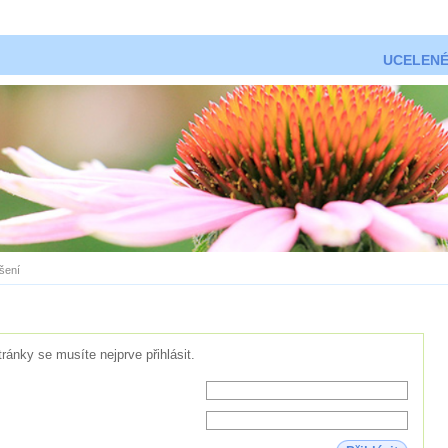
UCELENÉ
ášení
tránky se musíte nejprve přihlásit.