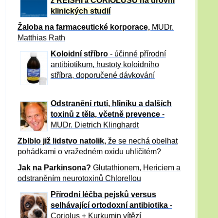
z REISHI
CORIOLUSU
na úrovni
a
klinických studií
Žaloba
na farmaceutické korporace,
MUDr.
Matthias Rath
Koloidní stříbro
- účinné přírodní
antibiotikum,
hustoty koloidního
stříbra, doporučené dávkování
Odstranění rtuti, hliníku a dalších
toxinů z těla, včetně p
revence
-
MUDr. Dietrich Klinghardt
Zblblo již lidstvo natolik,
že se nechá obelhat
pohádkami o vražedném oxidu uhličitém?
Jak na Parkinsona?
Glutathionem, Hericiem a
odstraněním neurotoxinů Chlorellou
Přírodní léčba pejsků versus
selhávající ortodoxní antibiotika
-
Coriolus + Kurkumin vítězí