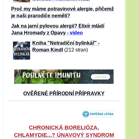
Proč my máme potravinové alergie, přičemž
je naši prarodiče neměli?
Jak na jarní pylovou alergii? Elixír mládí
Jana Hromady z Opavy -
video
Kniha "Netradiční bylinkář" -
Roman Kindl
(212 stran)
OVĚŘENÉ PŘÍRODNÍ PŘÍPRAVKY
CHRONICKÁ BORELIÓZA,
CHLAMYDIE...? ÚNAVOVÝ SYNDROM