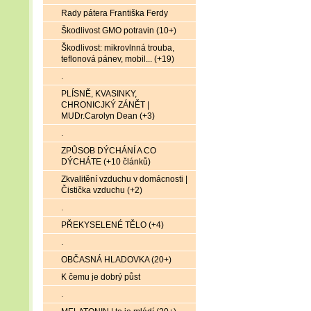
Rady pátera Františka Ferdy
Škodlivost GMO potravin (10+)
Škodlivost: mikrovlnná trouba,
teflonová pánev, mobil... (+19)
.
PLÍSNĚ, KVASINKY,
CHRONICJKÝ ZÁNĚT |
MUDr.Carolyn Dean (+3)
.
ZPŮSOB DÝCHÁNÍ A CO
DÝCHÁTE (+10 článků)
Zkvalitění vzduchu v domácnosti |
Čistička vzduchu (+2)
.
PŘEKYSELENÉ TĚLO (+4)
.
OBČASNÁ HLADOVKA (20+)
K čemu je dobrý půst
.