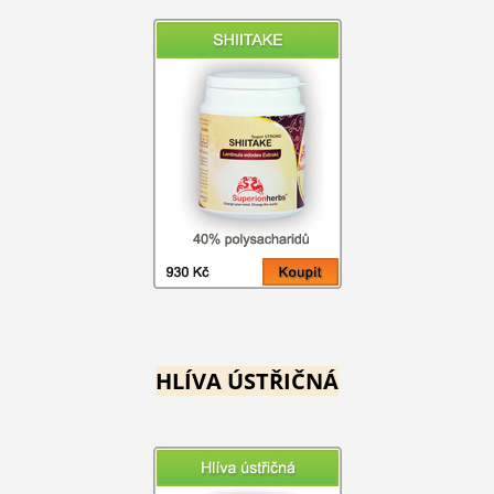
HLÍVA ÚSTŘIČNÁ