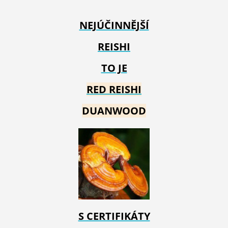
NEJÚČINNĚJŠÍ
REISHI
TO JE
RED REIS
HI
DUANWOOD
S CERTIFIKÁTY