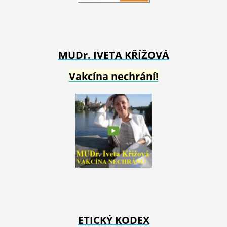
MUDr. IVETA
KŘÍŽOVÁ
Vakcína nechrání!
ETICKÝ KODEX