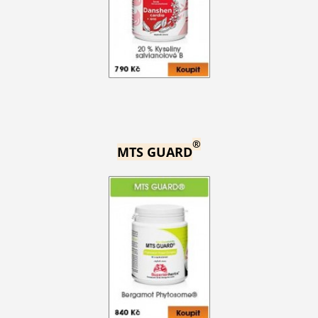
®
MTS GUARD