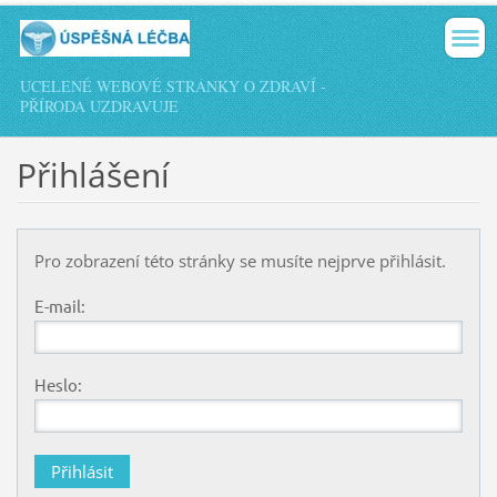
UCELENÉ WEBOVÉ STRÁNKY O ZDRAVÍ -
PŘÍRODA UZDRAVUJE
Přihlášení
Pro zobrazení této stránky se musíte nejprve přihlásit.
E-mail:
Heslo: