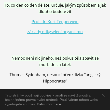
To, co den co den děláte, určuje, jakým způsobem a jak
dlouho budete žít
Prof. dr. Kurt Tepperwein
základy odkyselení organismu
Nemoc není nic jiného, než pokus těla zbavit se
morbidních látek
Thomas Sydenham, nesoucí předzdívku "anglický
Hippocrates"
Tyto stránky používají cookies k analýze návštěvnosti a
bezpečnému provozování stránek. Používáním tohoto webu
vyjadřujete souhlas.
Další informace
Nemoc je vyléčena jen pomocí Přírody, neutralizací a