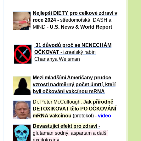
Nejlepší DIETY pro celkové zdraví v
roce 2024 -
středomořská, DASH a
MIND -
U.S. News & World Report
31 důvod
ů proč se NENECHÁM
OČKOVAT
- izraelský rabín
Chananya Weisman
Mezi mladšími Američany prudce
vzrostl nadměrný počet úmrtí, kteří
byli očkováni vakcínou mRNA
Dr. Peter
McCullough:
Jak přírodně
DETOXIKOVAT tělo PO OČKOVÁNÍ
mRNA vakcínou
(protokol) -
video
Devastující efekt pro zdraví
-
glutaman sodný, aspartam a další
excitotoxiny