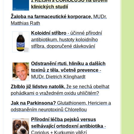
z REISHI
CORIOLUSU
na úrovni
a
klinických studií
Žaloba
na farmaceutické korporace,
MUDr.
Matthias Rath
Koloidní stříbro
- účinné přírodní
antibiotikum,
hustoty koloidního
stříbra, doporučené dávkování
Odstranění rtuti, hliníku a dalších
toxinů z těla, včetně p
revence
-
MUDr. Dietrich Klinghardt
Zblblo již lidstvo natolik,
že se nechá obelhat
pohádkami o vražedném oxidu uhličitém?
Jak na Parkinsona?
Glutathionem, Hericiem a
odstraněním neurotoxinů Chlorellou
Přírodní léčba pejsků versus
selhávající ortodoxní antibiotika
-
Coriolus + Kurkumin vítězí