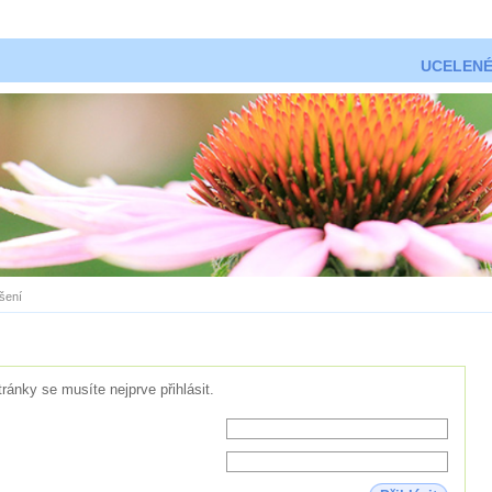
UCELENÉ
ášení
tránky se musíte nejprve přihlásit.