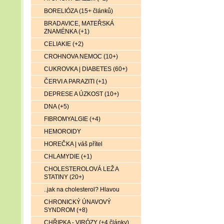
BORELIÓZA (15+ článků)
BRADAVICE, MATEŘSKÁ
ZNAMÉNKA (+1)
CELIAKIE (+2)
CROHNOVA NEMOC (10+)
CUKROVKA | DIABETES (60+)
ČERVI A PARAZITI (+1)
DEPRESE A ÚZKOST (10+)
DNA (+5)
FIBROMYALGIE (+4)
HEMOROIDY
HOREČKA | váš přítel
CHLAMYDIE (+1)
CHOLESTEROLOVÁ LEŽ A
STATINY (20+)
..jak na cholesterol? Hlavou
CHRONICKÝ ÚNAVOVÝ
SYNDROM (+8)
CHŘIPKA - VIRÓZY (+4 články)