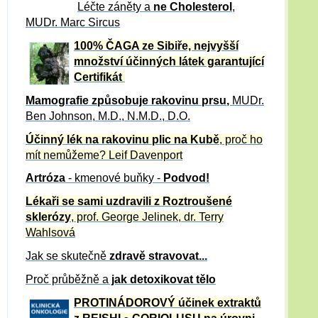
Léčte záněty a
ne Cholesterol
,
MUDr. Marc Sircus
100% ČAGA ze Sibiře, nejvyšší
množství účinných látek garantující
Certifikát
Mamografie způsobuje rakovinu prsu
,
MUDr.
Ben Johnson, M.D., N.M.D., D.O.
Účinný
lék na
rakovinu plic na Kubě
, proč ho
mít nemůžeme?
Leif Davenport
Artróza
- kmenové buňky -
Podvod!
Lékaři se sami uzdravili z Roztroušené
sklerózy
, prof. George Jelinek, dr. Terry
Wahlsová
Jak se skutečně
zdravě
stravovat...
Proč průběžně a
jak detoxikovat tělo
PROTINÁDOROVÝ účinek extraktů