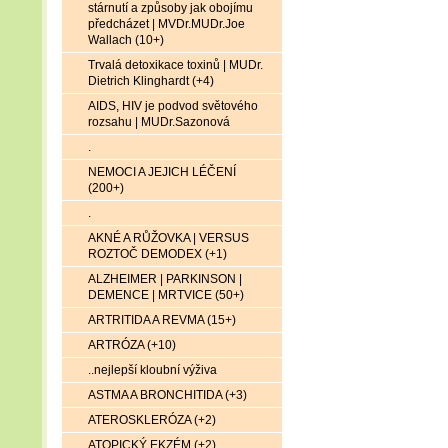
stárnutí a způsoby jak obojímu
předcházet | MVDr.MUDr.Joe
Wallach (10+)
Trvalá detoxikace toxinů | MUDr.
Dietrich Klinghardt (+4)
AIDS, HIV je podvod světového
rozsahu | MUDr.Sazonová
.
NEMOCI A JEJICH LÉČENÍ
(200+)
.
AKNÉ A RŮŽOVKA | VERSUS
ROZTOČ DEMODEX (+1)
ALZHEIMER | PARKINSON |
DEMENCE | MRTVICE (50+)
ARTRITIDA A REVMA (15+)
ARTRÓZA (+10)
..nejlepší kloubní výživa
ASTMA A BRONCHITIDA (+3)
ATEROSKLERÓZA (+2)
ATOPICKÝ EKZÉM (+2)