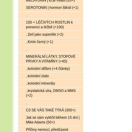
MELATONIN | to je mládí (20+)
SEROTONIN | hormon štěstí (+1)
.
100 + LÉČIVÝCH ROSTLIN k
prevenci a léčbě (+100)
..Zelí jako superlék (+2)
..Kmín černý (+1)
.
MINERÁLNÍ LÁTKY, STOPOVÉ
PRVKY A VITAMÍNY (+40)
..koloidní stříbro (+4 články)
..koloidní zlato
..koloidní minerály
..krystalická síra, DMSO a MMS
(+2)
.
C0 SE VÁS TAKÉ TÝKÁ (300+)
Jak se sám vyléčit během 15 dní |
Mike Adams (50+)
Příčiny nemocí, předčasné