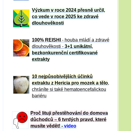
Výzkum v roce 2024 přesně určil,
co vede v roce 2025 ke zdravé
dlouhověkosti
100% REISHI
- houba mládí a zdravé
dlou
h
ověkosti -
3+1 unikátní,
bezkonkurenční certifikované
extrakty
10 nejpůsobivějších účinků
extraktu z Hericia pro mozek a tělo
,
chráníte si také hematoencefalickou
bariéru
Proč lituji přestěhování do domova
důchodců – 6 tvrdých pravd, které
musíte vědět!
-
video