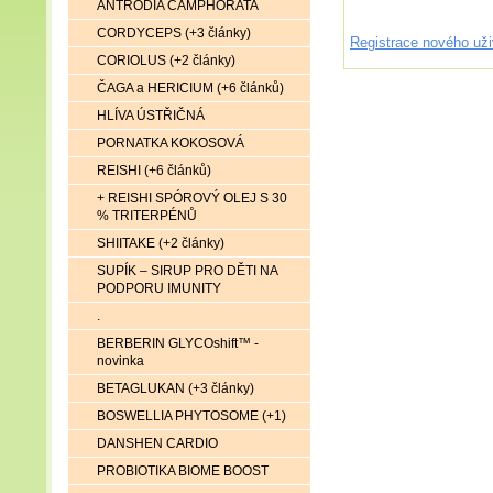
ANTRODIA CAMPHORATA
CORDYCEPS (+3 články)
Registrace nového uži
CORIOLUS (+2 články)
ČAGA a HERICIUM (+6 článků)
HLÍVA ÚSTŘIČNÁ
PORNATKA KOKOSOVÁ
REISHI (+6 článků)
+ REISHI SPÓROVÝ OLEJ S 30
% TRITERPÉNŮ
SHIITAKE (+2 články)
SUPÍK – SIRUP PRO DĚTI NA
PODPORU IMUNITY
.
BERBERIN GLYCOshift™ -
novinka
BETAGLUKAN (+3 články)
BOSWELLIA PHYTOSOME (+1)
DANSHEN CARDIO
PROBIOTIKA BIOME BOOST