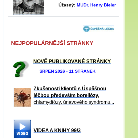
Úžasný:
MUDr. Henry Bieler
NEJPOPULÁRNĚJŠÍ STRÁNKY
NOVĚ PUBLIKOVANÉ STRÁNKY
SRPEN 2026 - 11 STRÁNEK
Zkušenosti klientů s Úspěšnou
léčbou především boreliózy,
chlamydiózy, únavového syndromu...
VIDEA A KNIHY 99/3