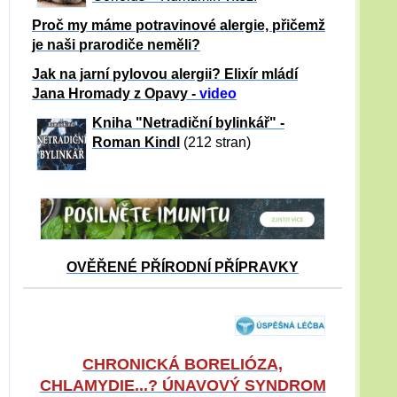
Proč my máme potravinové alergie, přičemž
je naši prarodiče neměli?
Jak na jarní pylovou alergii? Elixír mládí
Jana Hromady z Opavy -
video
Kniha "Netradiční bylinkář" -
Roman Kindl
(212 stran)
OVĚŘENÉ PŘÍRODNÍ PŘÍPRAVKY
CHRONICKÁ BORELIÓZA,
CHLAMYDIE...? ÚNAVOVÝ SYNDROM