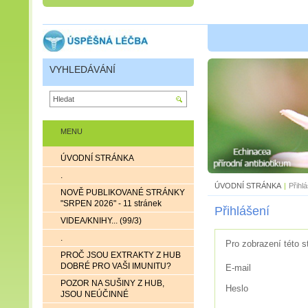
VYHLEDÁVÁNÍ
MENU
ÚVODNÍ STRÁNKA
.
ÚVODNÍ STRÁNKA
|
Přihl
NOVĚ PUBLIKOVANÉ STRÁNKY
"SRPEN 2026" - 11 stránek
Přihlášení
VIDEA/KNIHY... (99/3)
.
Pro zobrazení této s
PROČ JSOU EXTRAKTY Z HUB
DOBRÉ PRO VAŠI IMUNITU?
E-mail
POZOR NA SUŠINY Z HUB,
Heslo
JSOU NEÚČINNÉ