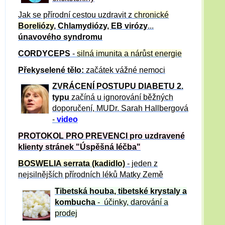
Jak se přírodní cestou uzdravit z
chronické
Boreliózy
, Chlamydiózy, EB virózy
...
únavového syndromu
CORDYCEPS
-
silná imunita a nárůst energie
Překyselené tělo:
začátek vážné nemoci
ZVRÁCE
NÍ POSTUPU DIABETU 2.
typu
začíná u ignorování běžných
doporučení, MUDr. Sarah Hallbergová
-
video
PROTOKOL PRO PREVENCI pro uzdravené
klienty
stránek "Úspěšná léčba"
BOSWELIA serrata (kadidlo)
- jeden z
nejsilnějších přírodních léků Matky Země
Tibetská houba, tibetské
krystaly
a
kombucha
- účinky, darování a
prodej