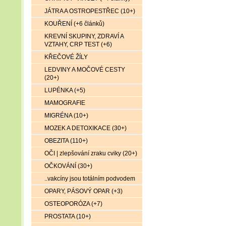
JÁTRA A OSTROPESTŘEC (10+)
KOUŘENÍ (+6 článků)
KREVNÍ SKUPINY, ZDRAVÍ A
VZTAHY, CRP TEST (+6)
KŘEČOVÉ ŽÍLY
LEDVINY A MOČOVÉ CESTY
(20+)
LUPÉNKA (+5)
MAMOGRAFIE
MIGRÉNA (10+)
MOZEK A DETOXIKACE (30+)
OBEZITA (110+)
OČI | zlepšování zraku cviky (20+)
OČKOVÁNÍ (30+)
..vakcíny jsou totálním podvodem
OPARY, PÁSOVÝ OPAR (+3)
OSTEOPORÓZA (+7)
PROSTATA (10+)