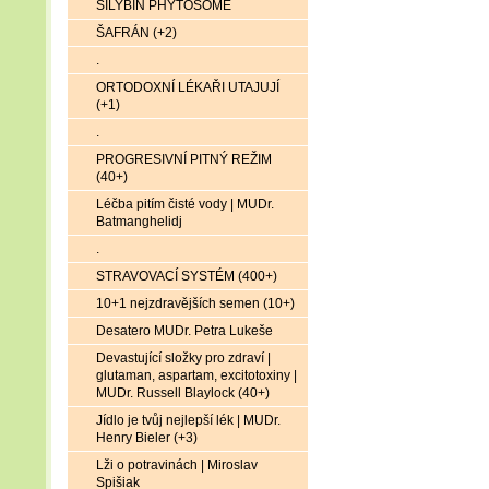
SILYBIN PHYTOSOME
ŠAFRÁN (+2)
.
ORTODOXNÍ LÉKAŘI UTAJUJÍ
(+1)
.
PROGRESIVNÍ PITNÝ REŽIM
(40+)
Léčba pitím čisté vody | MUDr.
Batmanghelidj
.
STRAVOVACÍ SYSTÉM (400+)
10+1 nejzdravějších semen (10+)
Desatero MUDr. Petra Lukeše
Devastující složky pro zdraví |
glutaman, aspartam, excitotoxiny |
MUDr. Russell Blaylock (40+)
Jídlo je tvůj nejlepší lék | MUDr.
Henry Bieler (+3)
Lži o potravinách | Miroslav
Spišiak