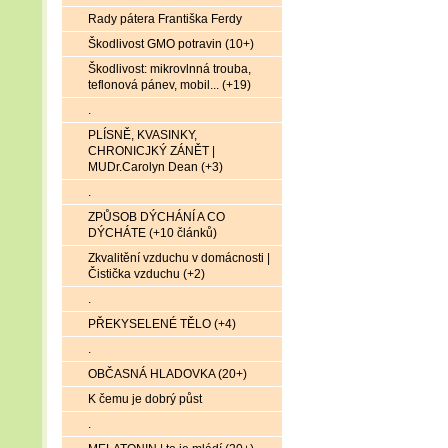
Rady pátera Františka Ferdy
Škodlivost GMO potravin (10+)
Škodlivost: mikrovlnná trouba,
teflonová pánev, mobil... (+19)
.
PLÍSNĚ, KVASINKY,
CHRONICJKÝ ZÁNĚT |
MUDr.Carolyn Dean (+3)
.
ZPŮSOB DÝCHÁNÍ A CO
DÝCHÁTE (+10 článků)
Zkvalitění vzduchu v domácnosti |
Čistička vzduchu (+2)
.
PŘEKYSELENÉ TĚLO (+4)
.
OBČASNÁ HLADOVKA (20+)
K čemu je dobrý půst
.