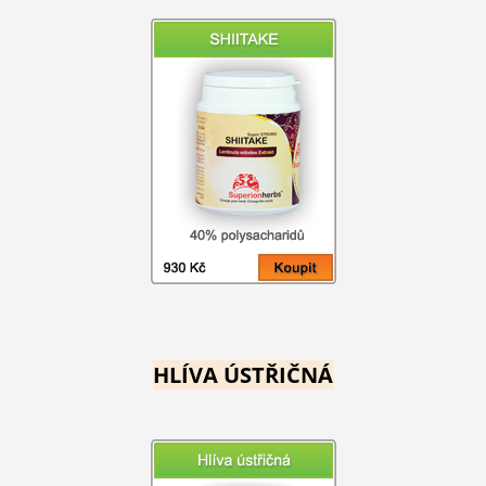
HLÍVA ÚSTŘIČNÁ