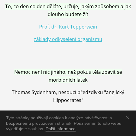
To, co den co den děláte, určuje, jakým způsobem a jak
dlouho budete žít
Prof. dr. Kurt Tepperwein
základy odkyselení organismu
Nemoc není nic jiného, než pokus těla zbavit se
morbidních látek
Thomas Sydenham, nesoucí předzdívku "anglický
Hippocrates"
Tyto stránky používají cookies k analýze návštěvnosti a
bezpečnému provozování stránek. Používáním tohoto webu
vyjadřujete souhlas.
Další informace
Nemoc je vyléčena jen pomocí Přírody, neutralizací a