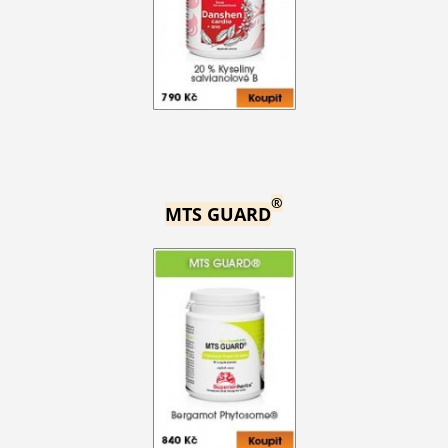
®
MTS GUARD