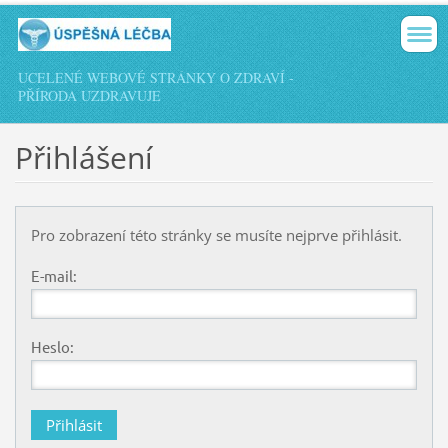
UCELENÉ WEBOVÉ STRÁNKY O ZDRAVÍ -
PŘÍRODA UZDRAVUJE
Přihlášení
Pro zobrazení této stránky se musíte nejprve přihlásit.
E-mail:
Heslo: