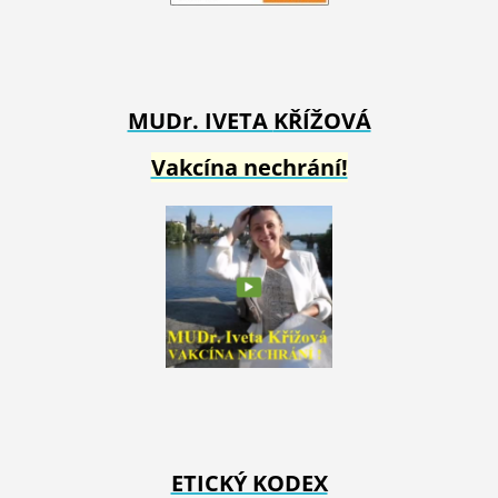
MUDr. IVETA
KŘÍŽOVÁ
Vakcína nechrání!
ETICKÝ KODEX