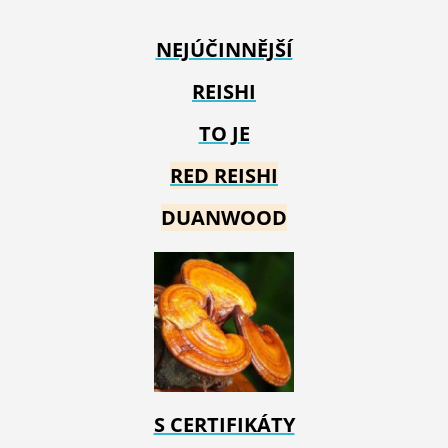
NEJÚČINNĚJŠÍ
REISHI
TO JE
RED REIS
HI
DUANWOOD
S CERTIFIKÁTY