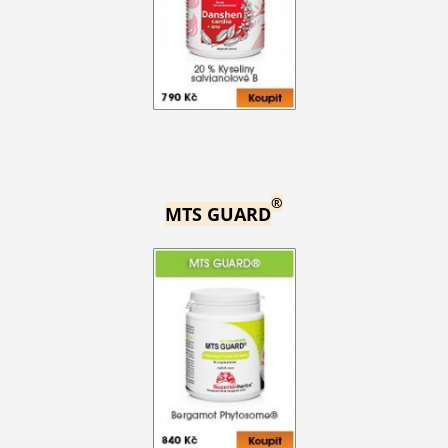
®
MTS GUARD