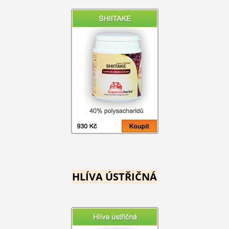
HLÍVA ÚSTŘIČNÁ