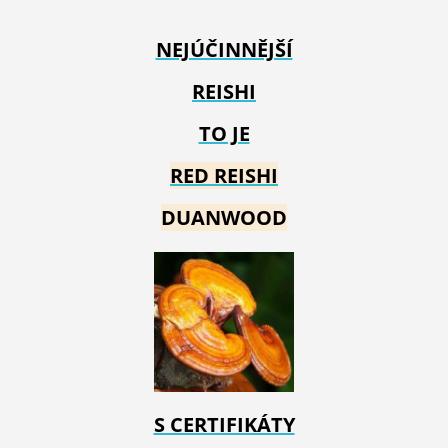
NEJÚČINNĚJŠÍ
REISHI
TO JE
RED REIS
HI
DUANWOOD
S CERTIFIKÁTY