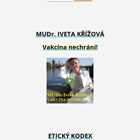
MUDr. IVETA
KŘÍŽOVÁ
Vakcína nechrání!
ETICKÝ KODEX