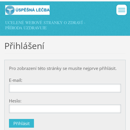
UCELENÉ WEBOVÉ STRÁNKY O ZDRAVÍ -
PŘÍRODA UZDRAVUJE
Přihlášení
Pro zobrazení této stránky se musíte nejprve přihlásit.
E-mail:
Heslo: