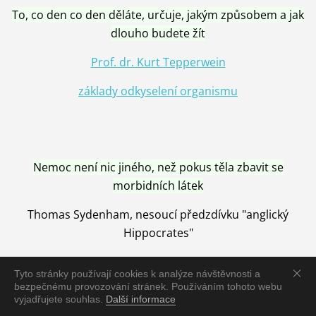
To, co den co den děláte, určuje, jakým způsobem a jak
dlouho budete žít
Prof. dr. Kurt Tepperwein
základy odkyselení organismu
Nemoc není nic jiného, než pokus těla zbavit se
morbidních látek
Thomas Sydenham, nesoucí předzdívku "anglický
Hippocrates"
Tyto stránky používají cookies k analýze návštěvnosti a
bezpečnému provozování stránek. Používáním tohoto webu
vyjadřujete souhlas.
Další informace
Nemoc je vyléčena jen pomocí Přírody, neutralizací a