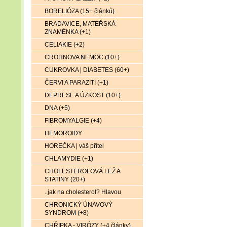
BORELIÓZA (15+ článků)
BRADAVICE, MATEŘSKÁ
ZNAMÉNKA (+1)
CELIAKIE (+2)
CROHNOVA NEMOC (10+)
CUKROVKA | DIABETES (60+)
ČERVI A PARAZITI (+1)
DEPRESE A ÚZKOST (10+)
DNA (+5)
FIBROMYALGIE (+4)
HEMOROIDY
HOREČKA | váš přítel
CHLAMYDIE (+1)
CHOLESTEROLOVÁ LEŽ A
STATINY (20+)
..jak na cholesterol? Hlavou
CHRONICKÝ ÚNAVOVÝ
SYNDROM (+8)
CHŘIPKA - VIRÓZY (+4 články)