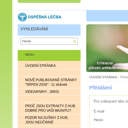
VYHLEDÁVÁNÍ
MENU
ÚVODNÍ STRÁNKA
.
ÚVODNÍ STRÁNKA
|
Přihl
NOVĚ PUBLIKOVANÉ STRÁNKY
"SRPEN 2026" - 11 stránek
Přihlášení
VIDEA/KNIHY... (99/3)
.
Pro zobrazení této s
PROČ JSOU EXTRAKTY Z HUB
DOBRÉ PRO VAŠI IMUNITU?
E-mail
POZOR NA SUŠINY Z HUB,
Heslo
JSOU NEÚČINNÉ