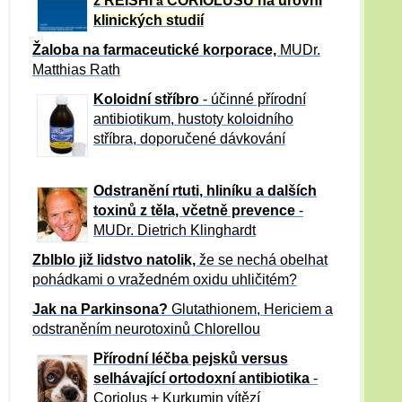
z REISHI
CORIOLUSU
na úrovni
a
klinických studií
Žaloba
na farmaceutické korporace,
MUDr.
Matthias Rath
Koloidní stříbro
- účinné přírodní
antibiotikum,
hustoty koloidního
stříbra, doporučené dávkování
Odstranění rtuti, hliníku a dalších
toxinů z těla, včetně p
revence
-
MUDr. Dietrich Klinghardt
Zblblo již lidstvo natolik,
že se nechá obelhat
pohádkami o vražedném oxidu uhličitém?
Jak na Parkinsona?
Glutathionem, Hericiem a
odstraněním neurotoxinů Chlorellou
Přírodní léčba pejsků versus
selhávající ortodoxní antibiotika
-
Coriolus + Kurkumin vítězí