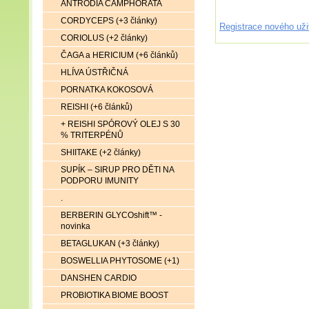
ANTRODIA CAMPHORATA
CORDYCEPS (+3 články)
Registrace nového uži
CORIOLUS (+2 články)
ČAGA a HERICIUM (+6 článků)
HLÍVA ÚSTŘIČNÁ
PORNATKA KOKOSOVÁ
REISHI (+6 článků)
+ REISHI SPÓROVÝ OLEJ S 30
% TRITERPÉNŮ
SHIITAKE (+2 články)
SUPÍK – SIRUP PRO DĚTI NA
PODPORU IMUNITY
.
BERBERIN GLYCOshift™ -
novinka
BETAGLUKAN (+3 články)
BOSWELLIA PHYTOSOME (+1)
DANSHEN CARDIO
PROBIOTIKA BIOME BOOST