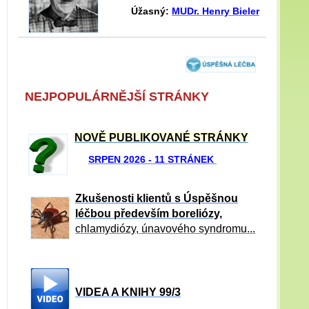
Úžasný:
MUDr. Henry Bieler
NEJPOPULÁRNĚJŠÍ STRÁNKY
NOVĚ PUBLIKOVANÉ STRÁNKY
SRPEN 2026 - 11 STRÁNEK
Zkušenosti klientů s Úspěšnou
léčbou především boreliózy,
chlamydiózy, únavového syndromu...
VIDEA A KNIHY 99/3