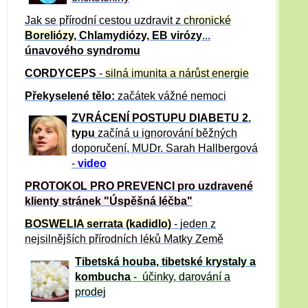
Jak se přírodní cestou uzdravit z
chronické
Boreliózy
, Chlamydiózy, EB virózy
...
únavového syndromu
CORDYCEPS
-
silná imunita a nárůst energie
Překyselené tělo:
začátek vážné nemoci
ZVRÁCE
NÍ POSTUPU DIABETU 2.
typu
začíná u ignorování běžných
doporučení, MUDr. Sarah Hallbergová
-
video
PROTOKOL PRO PREVENCI pro uzdravené
klienty
stránek "Úspěšná léčba"
BOSWELIA serrata (kadidlo)
- jeden z
nejsilnějších přírodních léků Matky Země
Tibetská houba, tibetské
krystaly
a
kombucha
- účinky, darování a
prodej