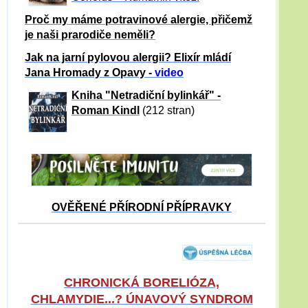
Proč my máme potravinové alergie, přičemž
je naši prarodiče neměli?
Jak na jarní pylovou alergii? Elixír mládí
Jana Hromady z Opavy -
video
Kniha "Netradiční bylinkář" -
Roman Kindl
(212 stran)
OVĚŘENÉ PŘÍRODNÍ PŘÍPRAVKY
CHRONICKÁ BORELIÓZA,
CHLAMYDIE...? ÚNAVOVÝ SYNDROM