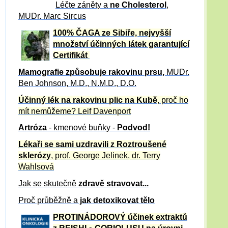
Léčte záněty a
ne Cholesterol
,
MUDr. Marc Sircus
100% ČAGA ze Sibiře, nejvyšší
množství účinných látek garantující
Certifikát
Mamografie způsobuje rakovinu prsu
,
MUDr.
Ben Johnson, M.D., N.M.D., D.O.
Účinný
lék na
rakovinu plic na Kubě
, proč ho
mít nemůžeme?
Leif Davenport
Artróza
- kmenové buňky -
Podvod!
Lékaři se sami uzdravili z Roztroušené
sklerózy
, prof. George Jelinek, dr. Terry
Wahlsová
Jak se skutečně
zdravě
stravovat...
Proč průběžně a
jak detoxikovat tělo
PROTINÁDOROVÝ účinek extraktů