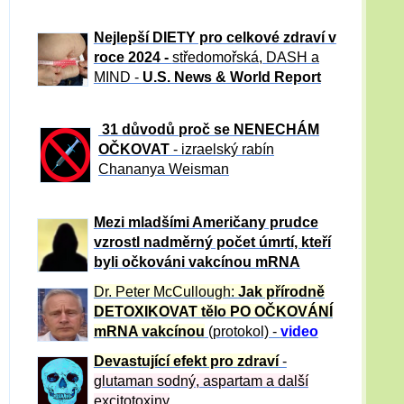
Nejlepší DIETY pro celkové zdraví v
roce 2024 -
středomořská, DASH a
MIND -
U.S. News & World Report
31 důvod
ů proč se NENECHÁM
OČKOVAT
- izraelský rabín
Chananya Weisman
Mezi mladšími Američany prudce
vzrostl nadměrný počet úmrtí, kteří
byli očkováni vakcínou mRNA
Dr. Peter
McCullough:
Jak přírodně
DETOXIKOVAT tělo PO OČKOVÁNÍ
mRNA vakcínou
(protokol) -
video
Devastující efekt pro zdraví
-
glutaman sodný, aspartam a další
excitotoxiny