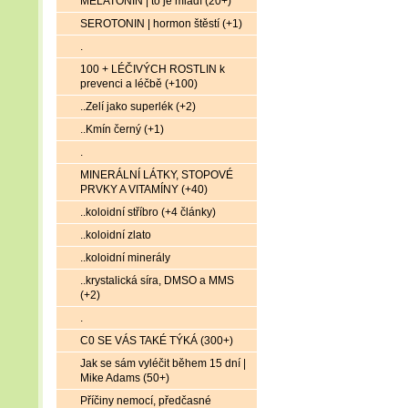
MELATONIN | to je mládí (20+)
SEROTONIN | hormon štěstí (+1)
.
100 + LÉČIVÝCH ROSTLIN k
prevenci a léčbě (+100)
..Zelí jako superlék (+2)
..Kmín černý (+1)
.
MINERÁLNÍ LÁTKY, STOPOVÉ
PRVKY A VITAMÍNY (+40)
..koloidní stříbro (+4 články)
..koloidní zlato
..koloidní minerály
..krystalická síra, DMSO a MMS
(+2)
.
C0 SE VÁS TAKÉ TÝKÁ (300+)
Jak se sám vyléčit během 15 dní |
Mike Adams (50+)
Příčiny nemocí, předčasné