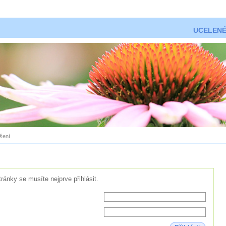
UCELENÉ
ášení
tránky se musíte nejprve přihlásit.