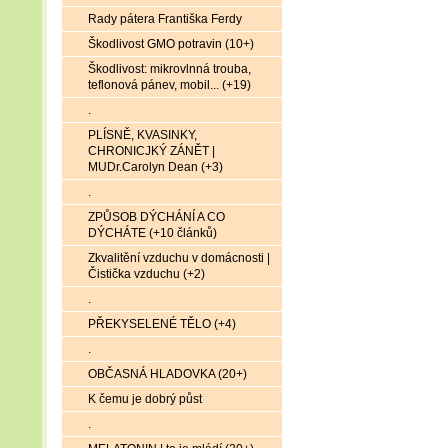
Rady pátera Františka Ferdy
Škodlivost GMO potravin (10+)
Škodlivost: mikrovlnná trouba,
teflonová pánev, mobil... (+19)
.
PLÍSNĚ, KVASINKY,
CHRONICJKÝ ZÁNĚT |
MUDr.Carolyn Dean (+3)
.
ZPŮSOB DÝCHÁNÍ A CO
DÝCHÁTE (+10 článků)
Zkvalitění vzduchu v domácnosti |
Čistička vzduchu (+2)
.
PŘEKYSELENÉ TĚLO (+4)
.
OBČASNÁ HLADOVKA (20+)
K čemu je dobrý půst
.