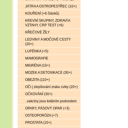
JÁTRA A OSTROPESTŘEC (10+)
KOUŘENÍ (+6 článků)
KREVNÍ SKUPINY, ZDRAVÍ A
VZTAHY, CRP TEST (+6)
KŘEČOVÉ ŽÍLY
LEDVINY A MOČOVÉ CESTY
(20+)
LUPÉNKA (+5)
MAMOGRAFIE
MIGRÉNA (10+)
MOZEK A DETOXIKACE (30+)
OBEZITA (110+)
OČI | zlepšování zraku cviky (20+)
OČKOVÁNÍ (30+)
..vakcíny jsou totálním podvodem
OPARY, PÁSOVÝ OPAR (+3)
OSTEOPORÓZA (+7)
PROSTATA (10+)