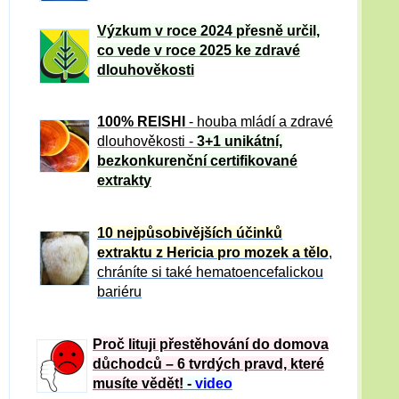
Výzkum v roce 2024 přesně určil,
co vede v roce 2025 ke zdravé
dlouhověkosti
100% REISHI
- houba mládí a zdravé
dlou
h
ověkosti -
3+1 unikátní,
bezkonkurenční certifikované
extrakty
10 nejpůsobivějších účinků
extraktu z Hericia pro mozek a tělo
,
chráníte si také hematoencefalickou
bariéru
Proč lituji přestěhování do domova
důchodců – 6 tvrdých pravd, které
musíte vědět!
-
video