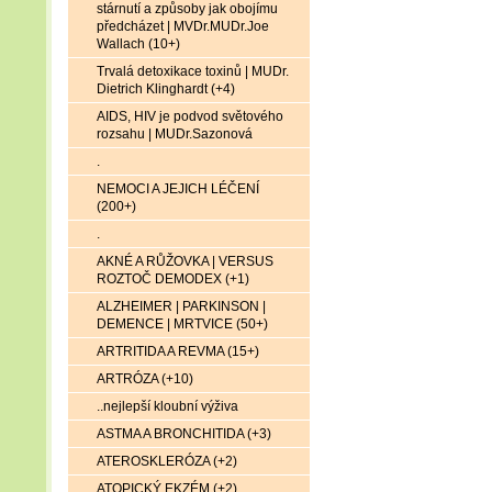
stárnutí a způsoby jak obojímu
předcházet | MVDr.MUDr.Joe
Wallach (10+)
Trvalá detoxikace toxinů | MUDr.
Dietrich Klinghardt (+4)
AIDS, HIV je podvod světového
rozsahu | MUDr.Sazonová
.
NEMOCI A JEJICH LÉČENÍ
(200+)
.
AKNÉ A RŮŽOVKA | VERSUS
ROZTOČ DEMODEX (+1)
ALZHEIMER | PARKINSON |
DEMENCE | MRTVICE (50+)
ARTRITIDA A REVMA (15+)
ARTRÓZA (+10)
..nejlepší kloubní výživa
ASTMA A BRONCHITIDA (+3)
ATEROSKLERÓZA (+2)
ATOPICKÝ EKZÉM (+2)