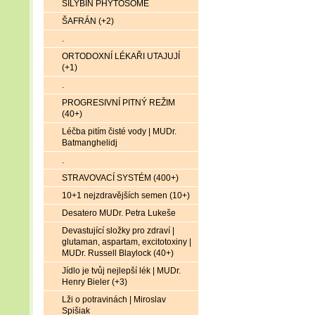
SILYBIN PHYTOSOME
ŠAFRÁN (+2)
.
ORTODOXNÍ LÉKAŘI UTAJUJÍ
(+1)
.
PROGRESIVNÍ PITNÝ REŽIM
(40+)
Léčba pitím čisté vody | MUDr.
Batmanghelidj
.
STRAVOVACÍ SYSTÉM (400+)
10+1 nejzdravějších semen (10+)
Desatero MUDr. Petra Lukeše
Devastující složky pro zdraví |
glutaman, aspartam, excitotoxiny |
MUDr. Russell Blaylock (40+)
Jídlo je tvůj nejlepší lék | MUDr.
Henry Bieler (+3)
Lži o potravinách | Miroslav
Spišiak